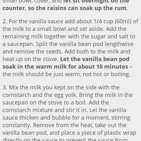
small bowl, cover, and
let sit overnight on the
counter, so the raisins can soak up the rum
.
2. For the vanilla sauce add about 1/4 cup (60ml) of
the milk to a small bowl and set aside. Add the
remaining milk together with the sugar and salt to
a saucepan. Split the vanilla bean pod lengthwise
and remove the seeds. Add both to the milk and
heat up on the stove.
Let the vanilla bean pod
soak in the warm milk for about 10 minutes
–
the milk should be just warm, not hot or boiling.
3. Mix the milk you kept on the side with the
cornstarch and the egg yolk. Bring the milk in the
saucepan on the stove to a boil. Add the
cornstarch mixture and stir it in. Let the vanilla
sauce thicken and bubble for a moment, stirring
constantly. Remove from the heat, take out the
vanilla bean pod, and place a piece of plastic wrap
directly on the sauce to prevent the sauce from