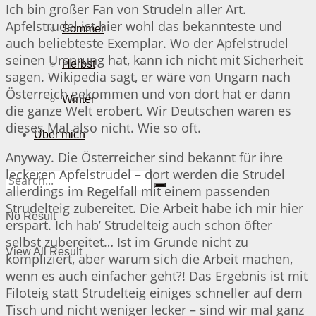
Ich bin großer Fan von Strudeln aller Art.
Apfelstrudel ist hier wohl das bekannteste und
Sommer
auch beliebteste Exemplar. Wo der Apfelstrudel
seinen Ursprung hat, kann ich nicht mit Sicherheit
Herbst
sagen. Wikipedia sagt, er wäre von Ungarn nach
Österreich gekommen und von dort hat er dann
Winter
die ganze Welt erobert. Wir Deutschen waren es
dieses Mal also nicht. Wie so oft.
Über mich
Anyway. Die Österreicher sind bekannt für ihre
leckeren Apfelstrudel – dort werden die Strudel
allerdings im Regelfall mit einem passenden
Strudelteig zubereitet. Die Arbeit habe ich mir hier
No Result
erspart. Ich hab’ Strudelteig auch schon öfter
selbst zubereitet… Ist im Grunde nicht zu
View All Result
kompliziert, aber warum sich die Arbeit machen,
wenn es auch einfacher geht?! Das Ergebnis ist mit
Filoteig statt Strudelteig einiges schneller auf dem
Tisch und nicht weniger lecker – sind wir mal ganz