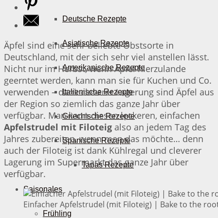
Deutsche Rezepte
Asiatische Rezepte
Äpfel sind eine sehr beliebte Obstsorte in
Deutschland, mit der sich sehr viel anstellen lässt.
Nicht nur im Herbst, wenn Äpfel hierzulande
Amerikanische Rezepte
geerntet werden, kann man sie für Kuchen und Co.
verwenden – dank cleverer Lagerung sind Äpfel aus
Italienische Rezepte
der Region so ziemlich das ganze Jahr über
verfügbar. Man kann diesen leckeren, einfachen
Griechische Rezepte
Apfelstrudel mit Filoteig
also an jedem Tag des
Jahres zubereiten, wenn man das möchte… denn
Spanische Rezepte
auch der Filoteig ist dank Kühlregal und cleverer
Lagerung im Supermarkt das ganze Jahr über
Tapas Rezepte
verfügbar.
Saisonales
Einfacher Apfelstrudel (mit Filoteig) | Bake to the roo
Frühling