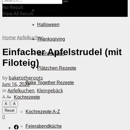
No Result
Muttertag
View All Result
Halloween
Home
Apfelkuchen
Thanksgiving
Einfacher Apfelstrudel (mit
Weihnachten
Filoteig)
Plätzchen Rezepte
by
baketotheroots
Bake Together Rezepte
Juni 16, 2023
in
Apfelkuchen
,
Kleingebäck
A
A
Kochrezepte
A
A
Reset
Kochrezepte A-Z
0
Feierabendküche