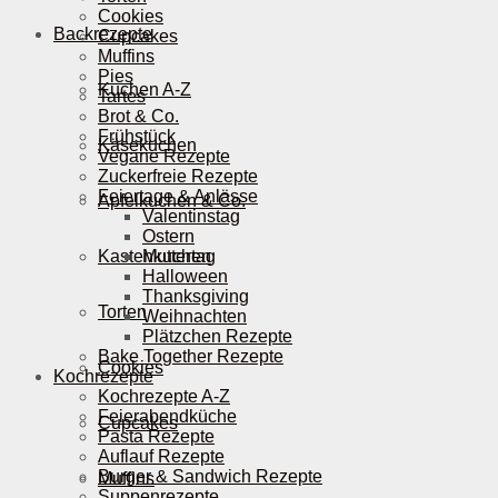
Cookies
Backrezepte
Cupcakes
Muffins
Pies
Kuchen A-Z
Tartes
Brot & Co.
Frühstück
Käsekuchen
Vegane Rezepte
Zuckerfreie Rezepte
Feiertage & Anlässe
Apfelkuchen & Co.
Valentinstag
Ostern
Kastenkuchen
Muttertag
Halloween
Thanksgiving
Torten
Weihnachten
Plätzchen Rezepte
Bake Together Rezepte
Cookies
Kochrezepte
Kochrezepte A-Z
Feierabendküche
Cupcakes
Pasta Rezepte
Auflauf Rezepte
Burger & Sandwich Rezepte
Muffins
Suppenrezepte