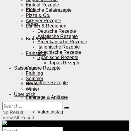
Eintopf Rezepte
Pies
Einfache Salatrezepte
Pizza & Co.
AirFryer Rezepte
Tartes
Länder & Regionen
Deutsche Rezepte
Asiatische Rezepte
Brot & Co.
Amerikanische Rezepte
Italienische Rezepte
Griechische Rezepte
Frühstück
Spanische Rezepte
Tapas Rezepte
Saisonales
Vegane Rezepte
Frühling
Sommer
Zuckerfreie Rezepte
Herbst
Winter
Über mich
Feiertage & Anlässe
Valentinstag
No Result
View All Result
Ostern