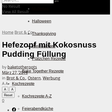
No Result
Muttertag
View All Result
Halloween
Home
Brot & Co.
Thanksgiving
Hefezopf mit Kokosnuss
Weihnachten
Pudding Füllung
Plätzchen Rezepte
by
baketotheroots
Bake Together Rezepte
März 27, 2019
in
Brot & Co.
,
Ostern
,
Werbung
A
A
Kochrezepte
A
A
Reset
Kochrezepte A-Z
0
Feierabendküche