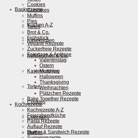
Cookies
Backrezepte
Cupcakes
Muffins
Pies
Kuchen A-Z
Tartes
Brot & Co.
Frühstück
Käsekuchen
Vegane Rezepte
Zuckerfreie Rezepte
Feiertage & Anlässe
Apfelkuchen & Co.
Valentinstag
Ostern
Kastenkuchen
Muttertag
Halloween
Thanksgiving
Torten
Weihnachten
Plätzchen Rezepte
Bake Together Rezepte
Cookies
Kochrezepte
Kochrezepte A-Z
Feierabendküche
Cupcakes
Pasta Rezepte
Auflauf Rezepte
Burger & Sandwich Rezepte
Muffins
Suppenrezepte