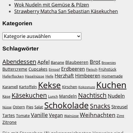
Wok Nudeln mit Gemüse & Pilzen
Strawberry Matcha San Sebastian Käsekuchen
Kategorien
Kategorien
Schlagwörter
Abendessen
Brot
Apfel
Blaubeeren
Banane
Brownies
Erdbeeren
Buttercreme
Cupcakes
Frühstück
Fleisch
Eintopf
Herzhaft
Himbeeren
Homemade
Haferflocken
Haselnüsse
Hefe
Kuchen
Kekse
Kirschen
Karamell
Kartoffeln
Kokosnuss
Käsekuchen
Nachtisch
Nudeln
Mandeln
Lunch
Käse
Schokolade
Snacks
Streusel
Ostern
Salat
Pies
Nüsse
Weihnachten
Vanille
Vegan
Tartes
Tomate
Zimt
Walnüsse
Zitrone