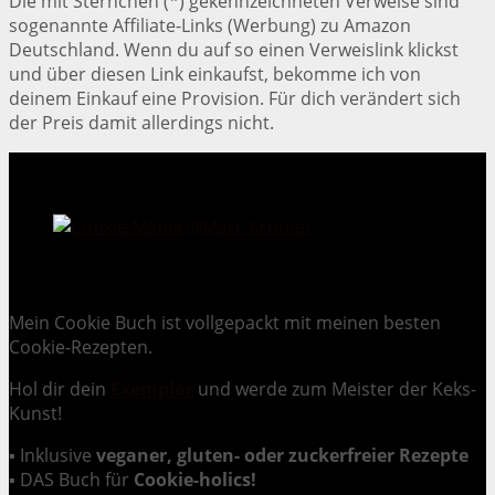
Die mit Sternchen (*) gekennzeichneten Verweise sind
sogenannte Affiliate-Links (Werbung) zu Amazon
Deutschland. Wenn du auf so einen Verweislink klickst
und über diesen Link einkaufst, bekomme ich von
deinem Einkauf eine Provision. Für dich verändert sich
der Preis damit allerdings nicht.
Cookie Mania:
100 verlockende Keksrezepte.
Mein Cookie Buch ist vollgepackt mit meinen besten
Cookie-Rezepten.
Hol dir dein
Exemplar
und
werde zum Meister der Keks-
Kunst
!
▪ Inklusive
veganer, gluten- oder zuckerfreier Rezepte
▪ DAS Buch für
Cookie-holics!