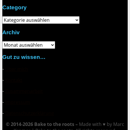
Category
Category
Archiv
Archiv
Gut zu wissen…
▪
Über mich
▪
Kontakt
▪
Zusammenarbeit
▪
Impressum
▪
Datenschutzerklärung
© 2014-2026 Bake to the roots –
Made with ♥ by Marc