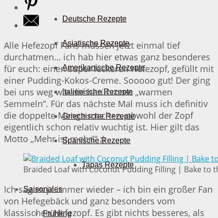
Deutsche Rezepte
Asiatische Rezepte
Alle Hefezopf Fans müssen jetzt einmal tief
durchatmen… ich hab hier etwas ganz besonderes
für euch: einen super leckeren Hefezopf, gefüllt mit
Amerikanische Rezepte
einer Pudding-Kokos-Creme. Sooooo gut! Der ging
bei uns weg wie die berühmten „warmen
Italienische Rezepte
Semmeln“. Für das nächste Mal muss ich definitiv
die doppelte Menge machen, obwohl der Zopf
Griechische Rezepte
eigentlich schon relativ wuchtig ist. Hier gilt das
Motto „Mehr ist mehr!“ ;)
Spanische Rezepte
Tapas Rezepte
Braided Loaf with Coconut Pudding Filling | Bake to t
Ich sag es ja immer wieder – ich bin ein großer Fan
Saisonales
von Hefegebäck und ganz besonders vom
klassischen Hefezopf. Es gibt nichts besseres, als
Frühling