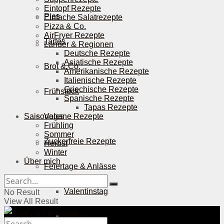
Eintopf Rezepte
Pies
Einfache Salatrezepte
Pizza & Co.
AirFryer Rezepte
Tartes
Länder & Regionen
Deutsche Rezepte
Asiatische Rezepte
Brot & Co.
Amerikanische Rezepte
Italienische Rezepte
Griechische Rezepte
Frühstück
Spanische Rezepte
Tapas Rezepte
Saisonales
Vegane Rezepte
Frühling
Sommer
Zuckerfreie Rezepte
Herbst
Winter
Über mich
Feiertage & Anlässe
Valentinstag
No Result
View All Result
Ostern