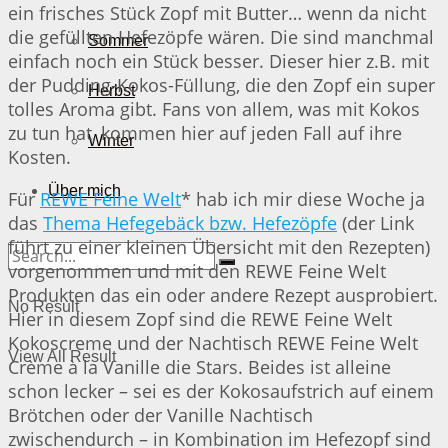
ein frisches Stück Zopf mit Butter… wenn da nicht
die gefüllten Hefezöpfe wären. Die sind manchmal
Sommer
einfach noch ein Stück besser. Dieser hier z.B. mit
der Pudding-Kokos-Füllung, die den Zopf ein super
Herbst
tolles Aroma gibt. Fans von allem, was mit Kokos
zu tun hat, kommen hier auf jeden Fall auf ihre
Winter
Kosten.
Über mich
Für
REWE Feine Welt
* hab ich mir diese Woche ja
das
Thema Hefegebäck bzw. Hefezöpfe
(der Link
führt zu einer kleinen Übersicht mit den Rezepten)
vorgenommen und mit den REWE Feine Welt
Produkten das ein oder andere Rezept ausprobiert.
No Result
Hier in diesem Zopf sind die REWE Feine Welt
Kokoscreme und der Nachtisch REWE Feine Welt
View All Result
Crème à la Vanille die Stars. Beides ist alleine
schon lecker – sei es der Kokosaufstrich auf einem
Brötchen oder der Vanille Nachtisch
zwischendurch – in Kombination im Hefezopf sind