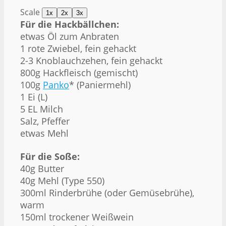
Scale
1x
2x
3x
Für die Hackbällchen:
etwas Öl zum Anbraten
1
rote Zwiebel, fein gehackt
2
-
3
Knoblauchzehen, fein gehackt
800g
Hackfleisch (gemischt)
100g
Panko
* (Paniermehl)
1
Ei (L)
5
EL Milch
Salz, Pfeffer
etwas Mehl
Für die Soße:
40g
Butter
40g
Mehl (Type 550)
300
ml Rinderbrühe (oder Gemüsebrühe),
warm
150
ml trockener Weißwein