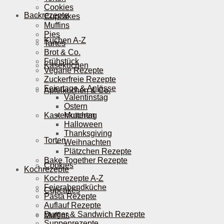
Cookies
Backrezepte
Cupcakes
Muffins
Pies
Kuchen A-Z
Tartes
Brot & Co.
Frühstück
Käsekuchen
Vegane Rezepte
Zuckerfreie Rezepte
Feiertage & Anlässe
Apfelkuchen & Co.
Valentinstag
Ostern
Kastenkuchen
Muttertag
Halloween
Thanksgiving
Torten
Weihnachten
Plätzchen Rezepte
Bake Together Rezepte
Cookies
Kochrezepte
Kochrezepte A-Z
Feierabendküche
Cupcakes
Pasta Rezepte
Auflauf Rezepte
Burger & Sandwich Rezepte
Muffins
Suppenrezepte