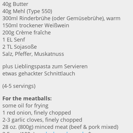
40g Butter
40g Mehl (Type 550)
300ml Rinderbrühe (oder Gemüsebrühe), warm
150ml trockener Weißwein
200g Crème fraîche
1 EL Senf
2 TL Sojasoße
Salz, Pfeffer, Muskatnuss
plus Lieblingspasta zum Servieren
etwas gehackter Schnittlauch
(4-5 servings)
For the meatballs:
some oil for frying
1 red onion, finely chopped
2-3 garlic cloves, finely chopped
28 oz. (800g) minced meat (beef & pork mixed)