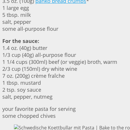
3.5 oz. (100g)
panko bread crumbs
*
1 large egg
5 tbsp. milk
salt, pepper
some all-purpose flour
For the sauce:
1.4 oz. (40g) butter
1/3 cup (40g) all-purpose flour
1 1/4 cups (300ml) beef (or veggie) broth, warm
2/3 cup (150ml) dry white wine
7 oz. (200g) crème fraîche
1 tbsp. mustard
2 tsp. soy sauce
salt, pepper, nutmeg
your favorite pasta for serving
some chopped chives