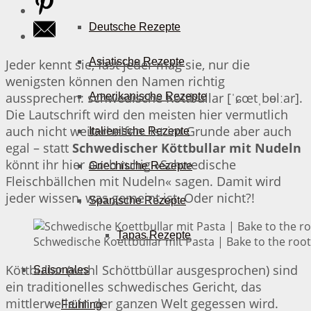
Deutsche Rezepte
Asiatische Rezepte
Jeder kennt sie, fast jeder mag sie, nur die
wenigsten können den Namen richtig
aussprechen: schwedische Köttbullar [ˈɕœtˌbɵlːar].
Amerikanische Rezepte
Die Lautschrift wird den meisten hier vermutlich
auch nicht weiterhelfen. Ist im Grunde aber auch
Italienische Rezepte
egal – statt
Schwedischer Köttbullar mit Nudeln
könnt ihr hier auch ruhig »Schwedische
Griechische Rezepte
Fleischbällchen mit Nudeln« sagen. Damit wird
jeder wissen, was gemeint ist. Oder nicht?!
Spanische Rezepte
Tapas Rezepte
Schwedische Koettbullar mit Pasta | Bake to the roo
Köttbullar (wohl Schöttbüllar ausgesprochen) sind
Saisonales
ein traditionelles schwedisches Gericht, das
mittlerweile in der ganzen Welt gegessen wird.
Frühling