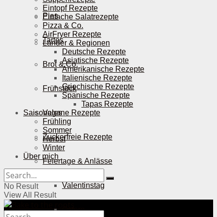
Eintopf Rezepte
Pies
Einfache Salatrezepte
Pizza & Co.
AirFryer Rezepte
Tartes
Länder & Regionen
Deutsche Rezepte
Asiatische Rezepte
Brot & Co.
Amerikanische Rezepte
Italienische Rezepte
Griechische Rezepte
Frühstück
Spanische Rezepte
Tapas Rezepte
Saisonales
Vegane Rezepte
Frühling
Sommer
Zuckerfreie Rezepte
Herbst
Winter
Über mich
Feiertage & Anlässe
Valentinstag
No Result
View All Result
Ostern