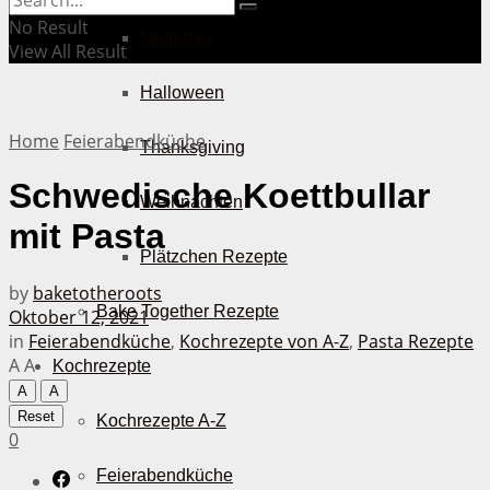
No Result
Muttertag
View All Result
Halloween
Home
Feierabendküche
Thanksgiving
Schwedische Koettbullar
Weihnachten
mit Pasta
Plätzchen Rezepte
by
baketotheroots
Bake Together Rezepte
Oktober 12, 2021
in
Feierabendküche
,
Kochrezepte von A-Z
,
Pasta Rezepte
A
A
Kochrezepte
A
A
Reset
Kochrezepte A-Z
0
Feierabendküche