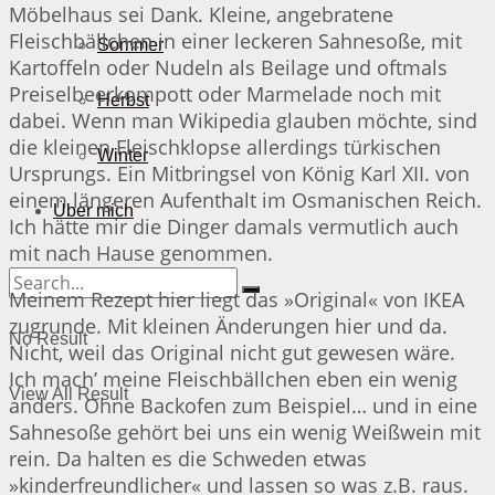
Möbelhaus sei Dank. Kleine, angebratene
Fleischbällchen in einer leckeren Sahnesoße, mit
Sommer
Kartoffeln oder Nudeln als Beilage und oftmals
Preiselbeerkompott oder Marmelade noch mit
Herbst
dabei. Wenn man Wikipedia glauben möchte, sind
die kleinen Fleischklopse allerdings türkischen
Winter
Ursprungs. Ein Mitbringsel von König Karl XII. von
einem längeren Aufenthalt im Osmanischen Reich.
Über mich
Ich hätte mir die Dinger damals vermutlich auch
mit nach Hause genommen.
Meinem Rezept hier liegt das »Original« von IKEA
zugrunde. Mit kleinen Änderungen hier und da.
No Result
Nicht, weil das Original nicht gut gewesen wäre.
Ich mach’ meine Fleischbällchen eben ein wenig
View All Result
anders. Ohne Backofen zum Beispiel… und in eine
Sahnesoße gehört bei uns ein wenig Weißwein mit
rein. Da halten es die Schweden etwas
»kinderfreundlicher« und lassen so was z.B. raus.