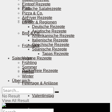
Eintopf Rezepte
Pies
Einfache Salatrezepte
Pizza & Co.
AirFryer Rezepte
Tartes
Länder & Regionen
Deutsche Rezepte
Asiatische Rezepte
Brot & Co.
Amerikanische Rezepte
Italienische Rezepte
Griechische Rezepte
Frühstück
Spanische Rezepte
Tapas Rezepte
Saisonales
Vegane Rezepte
Frühling
Sommer
Zuckerfreie Rezepte
Herbst
Winter
Über mich
Feiertage & Anlässe
Valentinstag
No Result
View All Result
Ostern