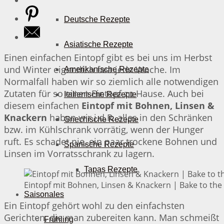
Deutsche Rezepte
Asiatische Rezepte
Einen einfachen Eintopf gibt es bei uns im Herbst
und Winter eigentlich fast jede Woche. Im
Amerikanische Rezepte
Normalfall haben wir so ziemlich alle notwendigen
Zutaten für so einen Eintopf zu Hause. Auch bei
Italienische Rezepte
diesem einfachen
Eintopf mit Bohnen, Linsen &
Knackern
haben wir i.d.R. alles in den Schränken
Griechische Rezepte
bzw. im Kühlschrank vorrätig, wenn der Hunger
ruft. Es schadet nie, ein paar trockene Bohnen und
Spanische Rezepte
Linsen im Vorratsschrank zu lagern.
Tapas Rezepte
Eintopf mit Bohnen, Linsen & Knackern | Bake to the
Saisonales
Ein Eintopf gehört wohl zu den einfachsten
Gerichten, die man zubereiten kann. Man schmeißt
Frühling