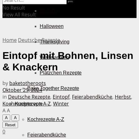
No Result
Muttertag
View All Result
Halloween
Home
Deutsche Rezepte
Thanksgiving
Eintopf mit Bohnen, Linsen
Weihnachten
& Knackern
Plätzchen Rezepte
by
baketotheroots
Bake Together Rezepte
Oktober 29, 2024
in
Deutsche Rezepte
,
Eintopf
,
Feierabendküche
,
Herbst
,
Kochrezepte von A-Z
,
Winter
Kochrezepte
A
A
A
A
Kochrezepte A-Z
Reset
0
Feierabendküche