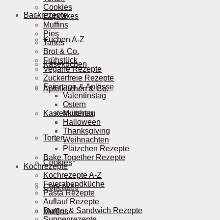
Cookies
Backrezepte
Cupcakes
Muffins
Pies
Kuchen A-Z
Tartes
Brot & Co.
Frühstück
Käsekuchen
Vegane Rezepte
Zuckerfreie Rezepte
Feiertage & Anlässe
Apfelkuchen & Co.
Valentinstag
Ostern
Kastenkuchen
Muttertag
Halloween
Thanksgiving
Torten
Weihnachten
Plätzchen Rezepte
Bake Together Rezepte
Cookies
Kochrezepte
Kochrezepte A-Z
Feierabendküche
Cupcakes
Pasta Rezepte
Auflauf Rezepte
Burger & Sandwich Rezepte
Muffins
Suppenrezepte