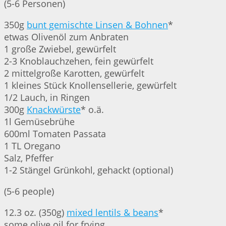
(5-6 Personen)
350g
bunt gemischte Linsen & Bohnen
*
etwas Olivenöl zum Anbraten
1 große Zwiebel, gewürfelt
2-3 Knoblauchzehen, fein gewürfelt
2 mittelgroße Karotten, gewürfelt
1 kleines Stück Knollensellerie, gewürfelt
1/2 Lauch, in Ringen
300g
Knackwürste
* o.ä.
1l Gemüsebrühe
600ml Tomaten Passata
1 TL Oregano
Salz, Pfeffer
1-2 Stängel Grünkohl, gehackt (optional)
(5-6 people)
12.3 oz. (350g)
mixed lentils & beans
*
some olive oil for frying