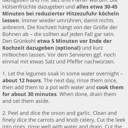
Hülsenfrüchte dazugeben und
alles etwa 30-45
Minuten bei reduzierter Hitzezufuhr köcheln
lassen
. Immer wieder umrühren, damit nichts
anbrennt. Die Kochzeit hängt von der Größe der
Bohnen ab – die sollten auf jeden Fall gar sein.
Den Grünkohl
etwa 5 Minuten vor Ende der
Kochzeit dazugeben (optional)
und kurz
mitkochen lassen. Vor dem Servieren ggf. noch
einmal mit etwas Salz und Pfeffer nachwürzen.
1. Let the legumes soak in some water overnight –
about 12 hours
. The next day, rinse them once,
then add them to a pot with water and
cook them
for about 30 minutes
. When done, drain them
and set them aside.
2. Peel and dice the onion and garlic. Clean and
finely dice the carrots and knob celery. Cut the leek
into rings, rinse well with water and drain. Cut the