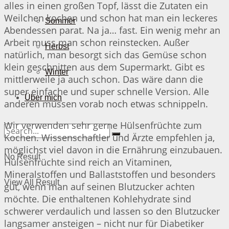
alles in einen großen Topf, lässt die Zutaten ein
Weilchen kochen und schon hat man ein leckeres
Sommer
Abendessen parat. Na ja… fast. Ein wenig mehr an
Arbeit muss man schon reinstecken. Außer
Herbst
natürlich, man besorgt sich das Gemüse schon
klein geschnitten aus dem Supermarkt. Gibt es
Winter
mittlerweile ja auch schon. Das wäre dann die
super einfache und super schnelle Version. Alle
Über mich
anderen müssen vorab noch etwas schnippeln.
Wir verwenden sehr gerne Hülsenfrüchte zum
Kochen. Wissenschaftler und Ärzte empfehlen ja,
möglichst viel davon in die Ernährung einzubauen.
No Result
Hülsenfrüchte sind reich an Vitaminen,
Mineralstoffen und Ballaststoffen und besonders
View All Result
gut, wenn man auf seinen Blutzucker achten
möchte. Die enthaltenen Kohlehydrate sind
schwerer verdaulich und lassen so den Blutzucker
langsamer ansteigen – nicht nur für Diabetiker