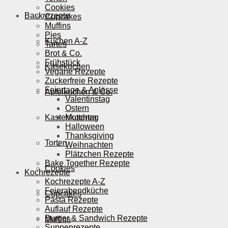
Cookies
Backrezepte
Cupcakes
Muffins
Pies
Kuchen A-Z
Tartes
Brot & Co.
Frühstück
Käsekuchen
Vegane Rezepte
Zuckerfreie Rezepte
Feiertage & Anlässe
Apfelkuchen & Co.
Valentinstag
Ostern
Kastenkuchen
Muttertag
Halloween
Thanksgiving
Torten
Weihnachten
Plätzchen Rezepte
Bake Together Rezepte
Cookies
Kochrezepte
Kochrezepte A-Z
Feierabendküche
Cupcakes
Pasta Rezepte
Auflauf Rezepte
Burger & Sandwich Rezepte
Muffins
Suppenrezepte