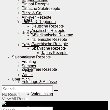
Eintopf Rezepte
Pies
Einfache Salatrezepte
Pizza & Co.
AirFryer Rezepte
Tartes
Länder & Regionen
Deutsche Rezepte
Asiatische Rezepte
Brot & Co.
Amerikanische Rezepte
Italienische Rezepte
Griechische Rezepte
Frühstück
Spanische Rezepte
Tapas Rezepte
Saisonales
Vegane Rezepte
Frühling
Sommer
Zuckerfreie Rezepte
Herbst
Winter
Über mich
Feiertage & Anlässe
Valentinstag
No Result
View All Result
Ostern