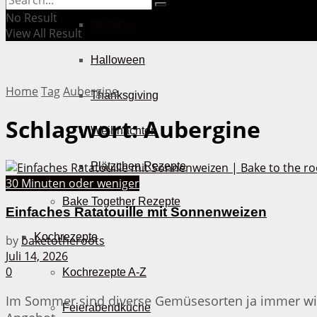
No Result
Muttertag
View All Result
Halloween
Home
Tag
Aubergine
Thanksgiving
Schlagwort:
Aubergine
Weihnachten
Plätzchen Rezepte
30 Minuten oder weniger
Bake Together Rezepte
Einfaches Ratatouille mit Sonnenweizen
Kochrezepte
by
baketotheroots
Juli 14, 2026
0
Kochrezepte A-Z
Im Sommer sind diverse Gemüsesorten ja immer wie
Feierabendküche