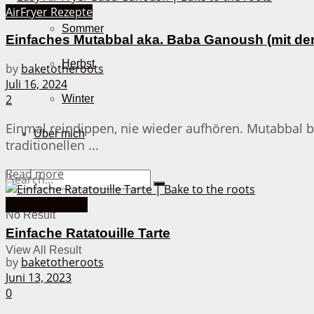
AirFryer Rezepte
Sommer
Einfaches Mutabbal aka. Baba Ganoush (mit dem
Herbst
by
baketotheroots
Juli 16, 2024
2
Winter
Einmal reindippen, nie wieder aufhören. Mutabbal b
Über mich
traditionellen ...
Details
Read more
Quiche Rezepte
No Result
Einfache Ratatouille Tarte
View All Result
by
baketotheroots
Juni 13, 2023
0