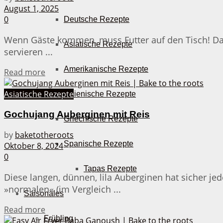
August 1, 2025
0
Deutsche Rezepte
Wenn Gäste kommen, muss Futter auf den Tisch! Damit
Asiatische Rezepte
servieren ...
Amerikanische Rezepte
Details
Read more
Asiatische Rezepte
Italienische Rezepte
Gochujang Auberginen mit Reis
Griechische Rezepte
by
baketotheroots
Spanische Rezepte
Oktober 8, 2024
0
Tapas Rezepte
Diese langen, dünnen, lila Auberginen hat sicher j
»normalen« (im Vergleich ...
Saisonales
Details
Read more
Frühling