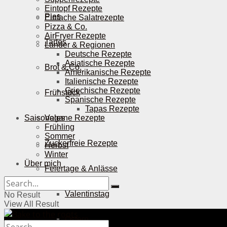
Eintopf Rezepte
Pies
Einfache Salatrezepte
Pizza & Co.
AirFryer Rezepte
Tartes
Länder & Regionen
Deutsche Rezepte
Asiatische Rezepte
Brot & Co.
Amerikanische Rezepte
Italienische Rezepte
Griechische Rezepte
Frühstück
Spanische Rezepte
Tapas Rezepte
Saisonales
Vegane Rezepte
Frühling
Sommer
Zuckerfreie Rezepte
Herbst
Winter
Über mich
Feiertage & Anlässe
Valentinstag
No Result
View All Result
Ostern