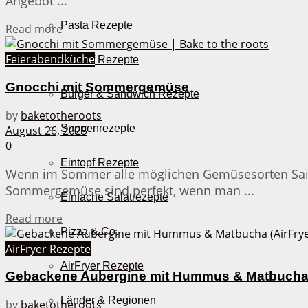
Angebot ...
Pasta Rezepte
Details
Read more
Feierabendküche
Auflauf Rezepte
Gnocchi mit Sommergemüse
Burger & Sandwich Rezepte
by
baketotheroots
Suppenrezepte
August 26, 2025
0
Eintopf Rezepte
Wenn im Sommer alle möglichen Gemüsesorten Saison
Sommergemüse sind perfekt, wenn man ...
Einfache Salatrezepte
Details
Read more
Pizza & Co.
AirFryer Rezepte
AirFryer Rezepte
Gebackene Aubergine mit Hummus & Matbucha (
Länder & Regionen
by
baketotheroots