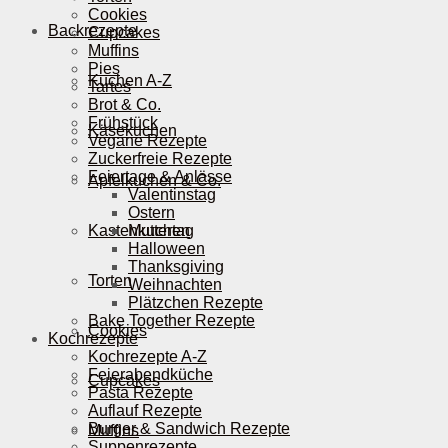
Cookies
Backrezepte
Cupcakes
Muffins
Pies
Kuchen A-Z
Tartes
Brot & Co.
Frühstück
Käsekuchen
Vegane Rezepte
Zuckerfreie Rezepte
Feiertage & Anlässe
Apfelkuchen & Co.
Valentinstag
Ostern
Kastenkuchen
Muttertag
Halloween
Thanksgiving
Torten
Weihnachten
Plätzchen Rezepte
Bake Together Rezepte
Cookies
Kochrezepte
Kochrezepte A-Z
Feierabendküche
Cupcakes
Pasta Rezepte
Auflauf Rezepte
Burger & Sandwich Rezepte
Muffins
Suppenrezepte