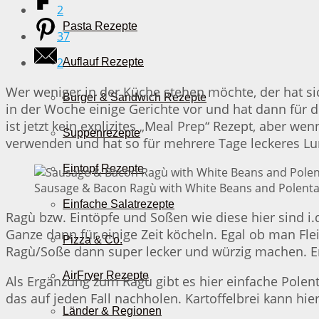
2
Pasta Rezepte
37
2
Auflauf Rezepte
Wer weniger in der Küche stehen möchte, der hat si
Burger & Sandwich Rezepte
in der Woche einige Gerichte vor und hat dann für
ist jetzt kein explizites „Meal Prep“ Rezept, aber
Suppenrezepte
verwenden und hat so für mehrere Tage leckeres Lun
Eintopf Rezepte
Sausage & Bacon Ragù with White Beans and Polenta 
Einfache Salatrezepte
Ragù bzw. Eintöpfe und Soßen wie diese hier sind i.d
Ganze dann für einige Zeit köcheln. Egal ob man Fl
Pizza & Co.
Ragù/Soße dann super lecker und würzig machen. E
AirFryer Rezepte
Als Ergänzung zum Ragù gibt es hier einfache Polenta
das auf jeden Fall nachholen. Kartoffelbrei kann h
Länder & Regionen