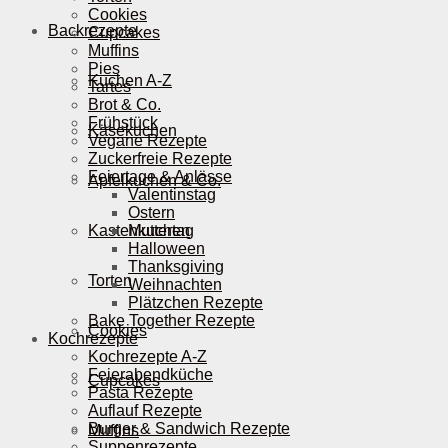
Cookies
Backrezepte
Cupcakes
Muffins
Pies
Kuchen A-Z
Tartes
Brot & Co.
Frühstück
Käsekuchen
Vegane Rezepte
Zuckerfreie Rezepte
Feiertage & Anlässe
Apfelkuchen & Co.
Valentinstag
Ostern
Kastenkuchen
Muttertag
Halloween
Thanksgiving
Torten
Weihnachten
Plätzchen Rezepte
Bake Together Rezepte
Cookies
Kochrezepte
Kochrezepte A-Z
Feierabendküche
Cupcakes
Pasta Rezepte
Auflauf Rezepte
Burger & Sandwich Rezepte
Muffins
Suppenrezepte