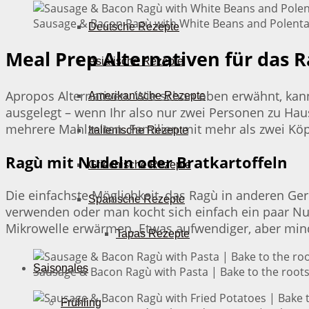
Sausage & Bacon Ragù with White Beans and Polenta 
Deutsche Rezepte
Meal Prep Alternativen für das 
Asiatische Rezepte
Apropos Alternativen. Wie schon oben erwähnt, kann
Amerikanische Rezepte
ausgelegt – wenn Ihr also nur zwei Personen zu Hau
mehrere Mahlzeiten. Familien mit mehr als zwei Kö
Italienische Rezepte
Ragù mit Nudeln oder Bratkartoffeln
Griechische Rezepte
Die einfachste Möglichkeit, das Ragù in anderen Geri
Spanische Rezepte
verwenden oder man kocht sich einfach ein paar Nu
Mikrowelle erwärmen. Etwas aufwendiger, aber mind
Tapas Rezepte
Saisonales
Sausage & Bacon Ragù with Pasta | Bake to the root
Frühling