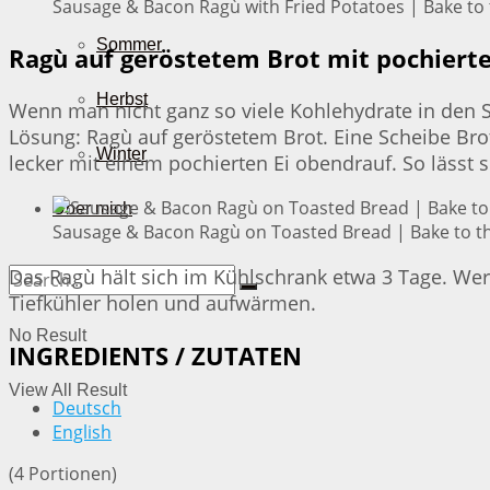
Sausage & Bacon Ragù with Fried Potatoes | Bake to 
Sommer
Ragù auf geröstetem Brot mit pochiert
Herbst
Wenn man nicht ganz so viele Kohlehydrate in den Sp
Lösung: Ragù auf geröstetem Brot. Eine Scheibe Bro
Winter
lecker mit einem pochierten Ei obendrauf. So lässt
Über mich
Sausage & Bacon Ragù on Toasted Bread | Bake to t
Das Ragù hält sich im Kühlschrank etwa 3 Tage. We
Tiefkühler holen und aufwärmen.
No Result
INGREDIENTS / ZUTATEN
View All Result
Deutsch
English
(4 Portionen)