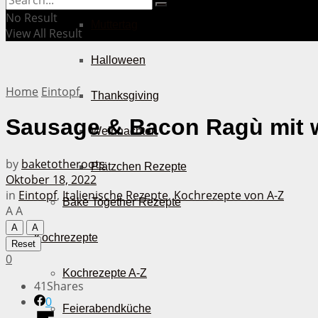
No Result
Muttertag
View All Result
Halloween
Home
Eintopf
Thanksgiving
Sausage & Bacon Ragù mit 
Weihnachten
by
baketotheroots
Plätzchen Rezepte
Oktober 18, 2022
in
Eintopf
,
Italienische Rezepte
,
Kochrezepte von A-Z
Bake Together Rezepte
A
A
A
A
Kochrezepte
Reset
0
Kochrezepte A-Z
41
Shares
0
Feierabendküche