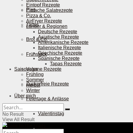
Eintopf Rezepte
Pies
Einfache Salatrezepte
Pizza & Co.
AirFryer Rezepte
Tartes
Länder & Regionen
Deutsche Rezepte
Asiatische Rezepte
Brot & Co.
Amerikanische Rezepte
Italienische Rezepte
Griechische Rezepte
Frühstück
Spanische Rezepte
Tapas Rezepte
Saisonales
Vegane Rezepte
Frühling
Sommer
Zuckerfreie Rezepte
Herbst
Winter
Über mich
Feiertage & Anlässe
Valentinstag
No Result
View All Result
Ostern