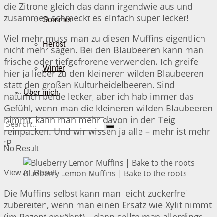
die Zitrone gleich das dann irgendwie aus und
zusammen schmeckt es einfach super lecker!
Sommer
Viel mehr muss man zu diesen Muffins eigentlich
Herbst
nicht mehr sagen. Bei den Blaubeeren kann man
frische oder tiefgefrorene verwenden. Ich greife
Winter
hier ja lieber zu den kleineren wilden Blaubeeren
statt den großen Kulturheidelbeeren. Sind
Über mich
natürlich beide lecker, aber ich hab immer das
Gefühl, wenn man die kleineren wilden Blaubeeren
nimmt, kann man mehr davon in den Teig
reinpacken. Und wir wissen ja alle – mehr ist mehr
;P
No Result
Blueberry Lemon Muffins | Bake to the roots
View All Result
Die Muffins selbst kann man leicht zuckerfrei
zubereiten, wenn man einen Ersatz wie Xylit nimmt
(im Rezept erwähnt) – dann sollte man allerdings