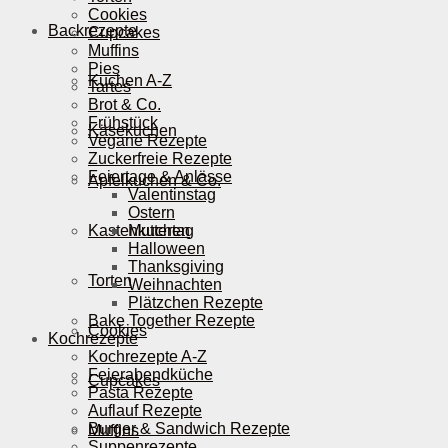
Cookies
Backrezepte
Cupcakes
Muffins
Pies
Kuchen A-Z
Tartes
Brot & Co.
Frühstück
Käsekuchen
Vegane Rezepte
Zuckerfreie Rezepte
Feiertage & Anlässe
Apfelkuchen & Co.
Valentinstag
Ostern
Kastenkuchen
Muttertag
Halloween
Thanksgiving
Torten
Weihnachten
Plätzchen Rezepte
Bake Together Rezepte
Cookies
Kochrezepte
Kochrezepte A-Z
Feierabendküche
Cupcakes
Pasta Rezepte
Auflauf Rezepte
Burger & Sandwich Rezepte
Muffins
Suppenrezepte