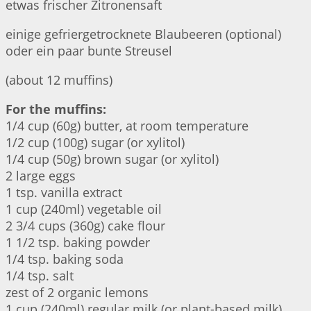
etwas frischer Zitronensaft
einige gefriergetrocknete Blaubeeren (optional)
oder ein paar bunte Streusel
(about 12 muffins)
For the muffins:
1/4 cup (60g) butter, at room temperature
1/2 cup (100g) sugar (or xylitol)
1/4 cup (50g) brown sugar (or xylitol)
2 large eggs
1 tsp. vanilla extract
1 cup (240ml) vegetable oil
2 3/4 cups (360g) cake flour
1 1/2 tsp. baking powder
1/4 tsp. baking soda
1/4 tsp. salt
zest of 2 organic lemons
1 cup (240ml) regular milk (or plant-based milk)