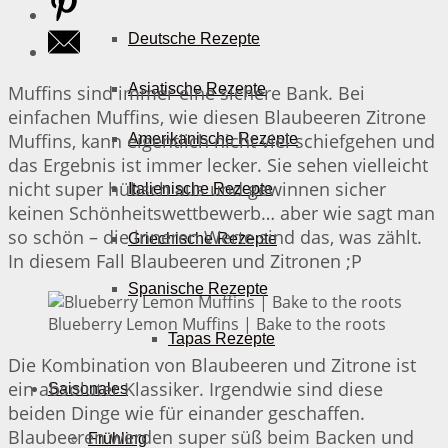
Deutsche Rezepte
Asiatische Rezepte
Muffins sind immer eine sichere Bank. Bei
einfachen Muffins, wie diesen Blaubeeren Zitrone
Muffins, kann eigentlich nicht viel schiefgehen und
Amerikanische Rezepte
das Ergebnis ist immer lecker. Sie sehen vielleicht
nicht super hübsch aus und gewinnen sicher
Italienische Rezepte
keinen Schönheitswettbewerb… aber wie sagt man
so schön – die inneren Werte sind das, was zählt.
Griechische Rezepte
In diesem Fall Blaubeeren und Zitronen ;P
Spanische Rezepte
Blueberry Lemon Muffins | Bake to the roots
Tapas Rezepte
Die Kombination von Blaubeeren und Zitrone ist
ein absoluter Klassiker. Irgendwie sind diese
Saisonales
beiden Dinge wie für einander geschaffen.
Blaubeeren werden super süß beim Backen und
Frühling