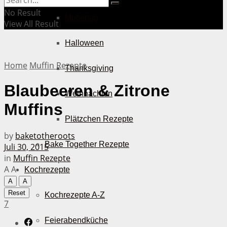
No Result
Muttertag
View All Result
Halloween
Home
Muffin Rezepte
Thanksgiving
Blaubeeren & Zitrone
Weihnachten
Muffins
Plätzchen Rezepte
by
baketotheroots
Bake Together Rezepte
Juli 30, 2015
in
Muffin Rezepte
A
A
Kochrezepte
A
A
Reset
Kochrezepte A-Z
7
Feierabendküche