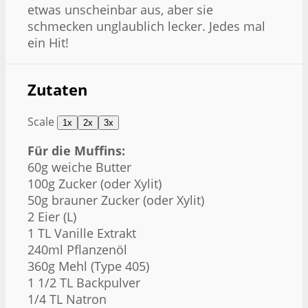
etwas unscheinbar aus, aber sie
schmecken unglaublich lecker. Jedes mal
ein Hit!
Zutaten
Scale
1x
2x
3x
Für die Muffins:
60g
weiche Butter
100g
Zucker (oder Xylit)
50g
brauner Zucker (oder Xylit)
2
Eier (L)
1
TL Vanille Extrakt
240
ml Pflanzenöl
360g
Mehl (Type 405)
1 1/2
TL Backpulver
1/4
TL Natron