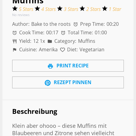
Muffins
5 Stars
4 Stars
3 Stars
2 Stars
1 Star
No reviews
Author:
Bake to the roots
Prep Time:
00:20
Cook Time:
00:17
Total Time:
01:00
Yield:
1
2
1
x
Category:
Muffins
Cuisine:
Amerika
Diet:
Vegetarian
PRINT RECIPE
REZEPT PINNEN
Beschreibung
Klein aber ohooo – diese Muffins mit
Blaubeeren und Zitrone sehen vielleicht