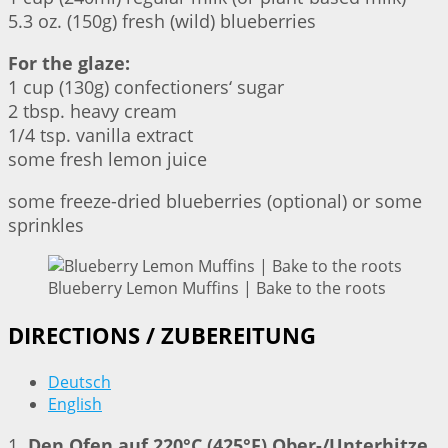
5.3 oz. (150g) fresh (wild) blueberries
For the glaze:
1 cup (130g) confectioners‘ sugar
2 tbsp. heavy cream
1/4 tsp. vanilla extract
some fresh lemon juice
some freeze-dried blueberries (optional) or some
sprinkles
Blueberry Lemon Muffins | Bake to the roots
DIRECTIONS / ZUBEREITUNG
Deutsch
English
1.
Den Ofen auf 220°C (425°F) Ober-/Unterhitze