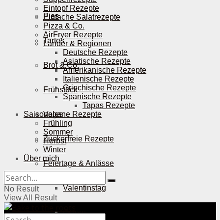
Eintopf Rezepte
Pies
Einfache Salatrezepte
Pizza & Co.
AirFryer Rezepte
Tartes
Länder & Regionen
Deutsche Rezepte
Asiatische Rezepte
Brot & Co.
Amerikanische Rezepte
Italienische Rezepte
Griechische Rezepte
Frühstück
Spanische Rezepte
Tapas Rezepte
Saisonales
Vegane Rezepte
Frühling
Sommer
Zuckerfreie Rezepte
Herbst
Winter
Über mich
Feiertage & Anlässe
Valentinstag
No Result
View All Result
Ostern