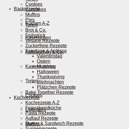
Cookies
Backrezepte
Cupcakes
Muffins
Pies
Kuchen A-Z
Tartes
Brot & Co.
Frühstück
Käsekuchen
Vegane Rezepte
Zuckerfreie Rezepte
Feiertage & Anlässe
Apfelkuchen & Co.
Valentinstag
Ostern
Kastenkuchen
Muttertag
Halloween
Thanksgiving
Torten
Weihnachten
Plätzchen Rezepte
Bake Together Rezepte
Cookies
Kochrezepte
Kochrezepte A-Z
Feierabendküche
Cupcakes
Pasta Rezepte
Auflauf Rezepte
Burger & Sandwich Rezepte
Muffins
Suppenrezepte