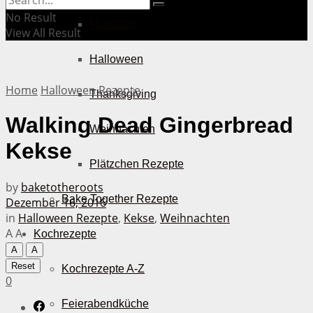
No Result
Muttertag
View All Result
Halloween
Home
Halloween Rezepte
Thanksgiving
Walking Dead Gingerbread
Weihnachten
Kekse
Plätzchen Rezepte
by
baketotheroots
Bake Together Rezepte
Dezember 16, 2016
in
Halloween Rezepte
,
Kekse
,
Weihnachten
A
A
Kochrezepte
A
A
Reset
Kochrezepte A-Z
0
Feierabendküche