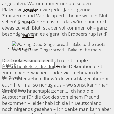
angeboten. Warum immer nur die selben
Plätzchen machen wie jedes Jahr – genug
Sommer
Zimtsterne und Vanillekipferl – heute will ich Blut
sehen! Keine Gehirnmasse – das wäre dann doch
Herbst
etwas zu viel. Blut ist aber vollkommen ok – ganz
besonders, wenn es eigentlich Erdbeersirup ist :P
Winter
Über mich
Walking Dead Gingerbread | Bake to the roots
Die Cookies sind eigentlich recht simple
Lebkuchenkekse, die durch die Dekoration erst
zum Leben erwachen – oder viel mehr von den
Toten auferstehen. Ihr würde vorschlagen ihr tobt
No Result
euch hier mal so richtig aus – wo sonst kann man
das bei Weihnachtsplätzchen… Ich hab die
View All Result
Ausstecher für die Cookies von einem Freund
bekommen – leider hab ich sie in Deutschland
noch nirgends gesehen – ich denke man kann aber