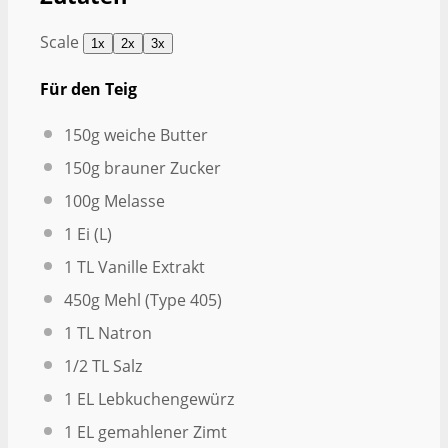
Scale
1x
2x
3x
Für den Teig
150g
weiche Butter
150g
brauner Zucker
100g
Melasse
1
Ei (L)
1
TL Vanille Extrakt
450g
Mehl (Type 405)
1
TL Natron
1/2
TL Salz
1
EL Lebkuchengewürz
1
EL gemahlener Zimt