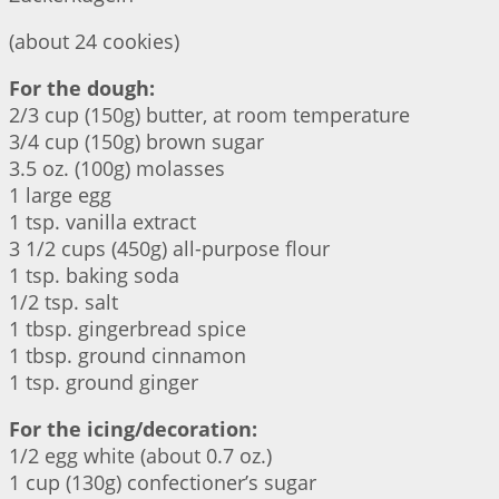
(about 24 cookies)
For the dough:
2/3 cup (150g) butter, at room temperature
3/4 cup (150g) brown sugar
3.5 oz. (100g) molasses
1 large egg
1 tsp. vanilla extract
3 1/2 cups (450g) all-purpose flour
1 tsp. baking soda
1/2 tsp. salt
1 tbsp. gingerbread spice
1 tbsp. ground cinnamon
1 tsp. ground ginger
For the icing/decoration:
1/2 egg white (about 0.7 oz.)
1 cup (130g) confectioner’s sugar