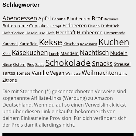
Schlagwörter
Abendessen
Brot
Apfel
Blaubeeren
Banane
Brownies
Erdbeeren
Buttercreme
Cupcakes
Frühstück
Fleisch
Eintopf
Herzhaft
Himbeeren
Homemade
Haferflocken
Haselnüsse
Hefe
Kuchen
Kekse
Kirschen
Karamell
Kartoffeln
Kokosnuss
Käsekuchen
Nachtisch
Nudeln
Mandeln
Lunch
Käse
Schokolade
Snacks
Streusel
Ostern
Salat
Pies
Nüsse
Weihnachten
Vanille
Vegan
Tartes
Tomate
Zimt
Walnüsse
Zitrone
Die mit Sternchen (*) gekennzeichneten Verweise sind
sogenannte Affiliate-Links (Werbung) zu Amazon
Deutschland. Wenn du auf so einen Verweislink klickst
und über diesen Link einkaufst, bekomme ich von
deinem Einkauf eine Provision. Für dich verändert sich
der Preis damit allerdings nicht.