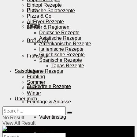
Eintopf Rezepte
Pies
Einfache Salatrezepte
Pizza & Co.
AirFryer Rezepte
Tartes
Länder & Regionen
Deutsche Rezepte
Asiatische Rezepte
Brot & Co.
Amerikanische Rezepte
Italienische Rezepte
Griechische Rezepte
Frühstück
Spanische Rezepte
Tapas Rezepte
Saisonales
Vegane Rezepte
Frühling
Sommer
Zuckerfreie Rezepte
Herbst
Winter
Über mich
Feiertage & Anlässe
Valentinstag
No Result
View All Result
Ostern