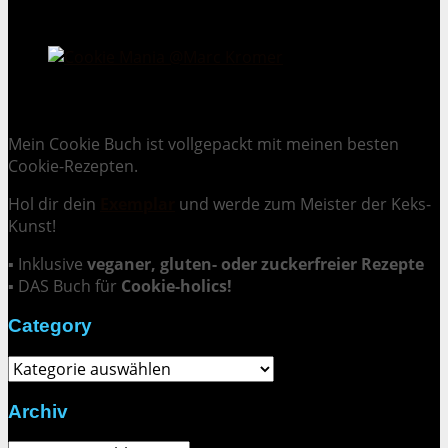
Cookie Mania:
100 verlockende Keksrezepte.
Mein Cookie Buch ist vollgepackt mit meinen besten
Cookie-Rezepten.
Hol dir dein
Exemplar
und
werde zum Meister der Keks-
Kunst
!
▪ Inklusive
veganer, gluten- oder zuckerfreier Rezepte
▪ DAS Buch für
Cookie-holics!
Category
Category
Archiv