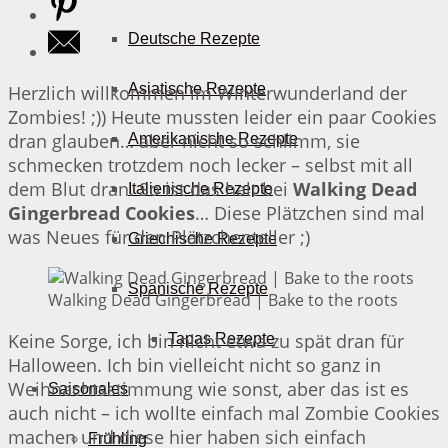
Deutsche Rezepte
Asiatische Rezepte
Herzlich willkommen im Winterwunderland der
Zombies! ;)) Heute mussten leider ein paar Cookies
dran glauben… aber nicht so schlimm, sie
Amerikanische Rezepte
schmecken trotzdem noch lecker – selbst mit all
dem Blut dran. So ist das halt bei
Walking Dead
Italienische Rezepte
Gingerbread Cookies
… Diese Plätzchen sind mal
was Neues für den Plätzchenteller ;)
Griechische Rezepte
Spanische Rezepte
Walking Dead Gingerbread | Bake to the roots
Keine Sorge, ich bin nicht etwa zu spät dran für
Tapas Rezepte
Halloween. Ich bin vielleicht nicht so ganz in
Weihnachtsstimmung wie sonst, aber das ist es
Saisonales
auch nicht – ich wollte einfach mal Zombie Cookies
machen und diese hier haben sich einfach
Frühling