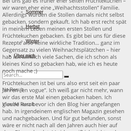
Bei uns gab es früher eher selten Früchtekuchen –
wir waren eher eine „Weihachtsstollen“ Familie.
Sommer
Allerdings wurden die Stollen damals nicht selbst
gebacken, sondern gekauft. Ich hab erst recht spät
Herbst
in meinem Leben meinen ersten Stollen und
Früchtekuchen gebacken. Es gibt bei uns für diese
Winter
Rezepte also keine wirkliche Tradition… ganz im
Gegensatz zu vielen Weihnachtsplätzchen – hier
hab ich wirklich viele Sachen, die ich schon als
Über mich
kleines Kind so gebacken hab, wie ich es heute
noch mache ;)
Früchtekuchen ist bei uns also erst seit ein paar
Jahren „en vogue“. Ich weiß gar nicht mehr, wann
No Result
wir das erste Mal einen gebacken haben. Ich
glaube kurz bevor ich den Blog hier angefangen
View All Result
hab. In irgendeinem englischen Magazin gesehen
und nachgebacken. Und für gut befunden, sonst
wäre er nicht nach all den Jahren auch hier auf