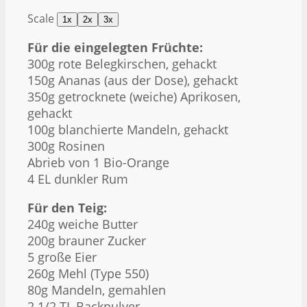
Scale
1x
2x
3x
Für die eingelegten Früchte:
300g
rote Belegkirschen, gehackt
150g
Ananas (aus der Dose), gehackt
350g
getrocknete (weiche) Aprikosen,
gehackt
100g
blanchierte Mandeln, gehackt
300g
Rosinen
Abrieb von
1
Bio-Orange
4
EL dunkler Rum
Für den Teig:
240g
weiche Butter
200g
brauner Zucker
5
große Eier
260g
Mehl (Type 550)
80g
Mandeln, gemahlen
2 1/2
TL Backpulver