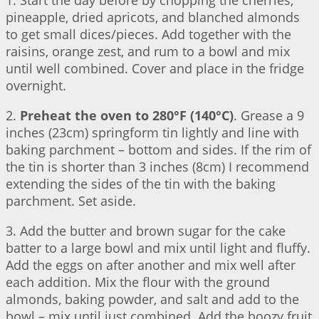
1. Start the day before by chopping the cherries,
pineapple, dried apricots, and blanched almonds
to get small dices/pieces. Add together with the
raisins, orange zest, and rum to a bowl and mix
until well combined. Cover and place in the fridge
overnight.
2.
Preheat the oven to 280°F (140°C)
. Grease a 9
inches (23cm) springform tin lightly and line with
baking parchment – bottom and sides. If the rim of
the tin is shorter than 3 inches (8cm) I recommend
extending the sides of the tin with the baking
parchment. Set aside.
3. Add the butter and brown sugar for the cake
batter to a large bowl and mix until light and fluffy.
Add the eggs on after another and mix well after
each addition. Mix the flour with the ground
almonds, baking powder, and salt and add to the
bowl – mix until just combined. Add the boozy fruit