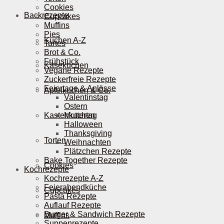
Cookies
Backrezepte
Cupcakes
Muffins
Pies
Kuchen A-Z
Tartes
Brot & Co.
Frühstück
Käsekuchen
Vegane Rezepte
Zuckerfreie Rezepte
Feiertage & Anlässe
Apfelkuchen & Co.
Valentinstag
Ostern
Kastenkuchen
Muttertag
Halloween
Thanksgiving
Torten
Weihnachten
Plätzchen Rezepte
Bake Together Rezepte
Cookies
Kochrezepte
Kochrezepte A-Z
Feierabendküche
Cupcakes
Pasta Rezepte
Auflauf Rezepte
Burger & Sandwich Rezepte
Muffins
Suppenrezepte