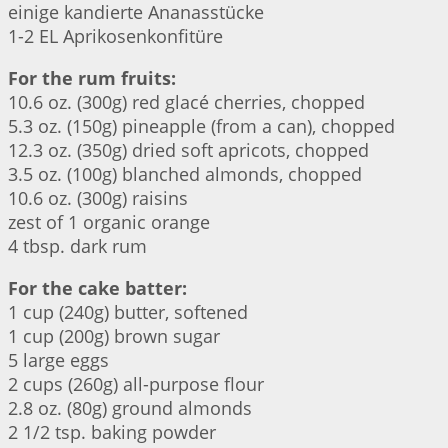
einige kandierte Ananasstücke
1-2 EL Aprikosenkonfitüre
For the rum fruits:
10.6 oz. (300g) red glacé cherries, chopped
5.3 oz. (150g) pineapple (from a can), chopped
12.3 oz. (350g) dried soft apricots, chopped
3.5 oz. (100g) blanched almonds, chopped
10.6 oz. (300g) raisins
zest of 1 organic orange
4 tbsp. dark rum
For the cake batter:
1 cup (240g) butter, softened
1 cup (200g) brown sugar
5 large eggs
2 cups (260g) all-purpose flour
2.8 oz. (80g) ground almonds
2 1/2 tsp. baking powder