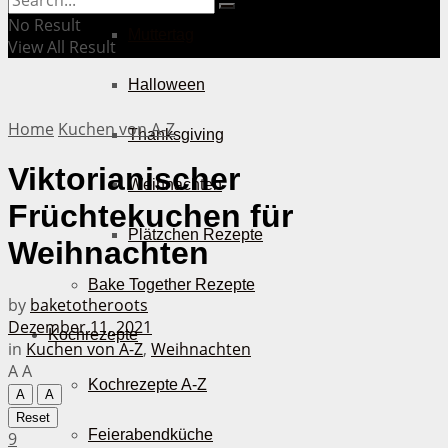
No Result
Muttertag
View All Result
Halloween
Home
Kuchen von A-Z
Thanksgiving
Viktorianischer
Weihnachten
Früchtekuchen für
Plätzchen Rezepte
Weihnachten
Bake Together Rezepte
by
baketotheroots
Dezember 11, 2021
Kochrezepte
in
Kuchen von A-Z
,
Weihnachten
A
A
Kochrezepte A-Z
A
A
Reset
Feierabendküche
9