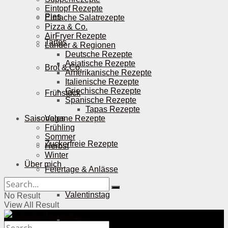
Eintopf Rezepte
Pies
Einfache Salatrezepte
Pizza & Co.
AirFryer Rezepte
Tartes
Länder & Regionen
Deutsche Rezepte
Asiatische Rezepte
Brot & Co.
Amerikanische Rezepte
Italienische Rezepte
Griechische Rezepte
Frühstück
Spanische Rezepte
Tapas Rezepte
Saisonales
Vegane Rezepte
Frühling
Sommer
Zuckerfreie Rezepte
Herbst
Winter
Über mich
Feiertage & Anlässe
Valentinstag
No Result
View All Result
Ostern