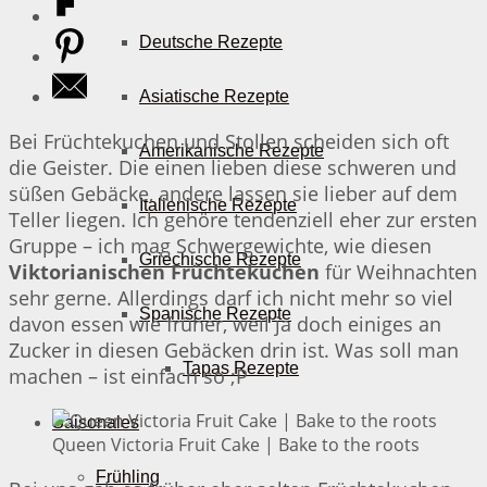
Deutsche Rezepte
Asiatische Rezepte
Bei Früchtekuchen und Stollen scheiden sich oft
Amerikanische Rezepte
die Geister. Die einen lieben diese schweren und
süßen Gebäcke, andere lassen sie lieber auf dem
Italienische Rezepte
Teller liegen. Ich gehöre tendenziell eher zur ersten
Gruppe – ich mag Schwergewichte, wie diesen
Griechische Rezepte
Viktorianischen Früchtekuchen
für Weihnachten
sehr gerne. Allerdings darf ich nicht mehr so viel
Spanische Rezepte
davon essen wie früher, weil ja doch einiges an
Zucker in diesen Gebäcken drin ist. Was soll man
Tapas Rezepte
machen – ist einfach so ;P
Saisonales
Queen Victoria Fruit Cake | Bake to the roots
Frühling