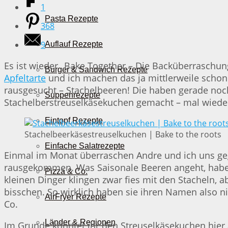
1
Pasta Rezepte
368
9
Auflauf Rezepte
Es ist wieder „Bake Together – Die Backüberraschun
Burger & Sandwich Rezepte
Apfeltarte
und ich machen das ja mittlerweile schon
rausgesucht – Stachelbeeren! Die haben gerade noch
Suppenrezepte
Stachelberstreuselkäsekuchen gemacht – mal wieder
Eintopf Rezepte
Stachelbeerkäsestreuselkuchen | Bake to the roots
Einfache Salatrezepte
Einmal im Monat überraschen Andre und ich uns ge
rausgekommen. Was Saisonale Beeren angeht, haben w
Pizza & Co.
kleinen Dinger klingen zwar fies mit den Stacheln,
bisschen. So wirklich haben sie ihren Namen also ni
AirFryer Rezepte
Co.
Länder & Regionen
Im Grunde könntet ihr den Streuselkäsekuchen hie