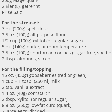
250g Magerquark
2 Eier (L), getrennt
Prise Salz
For the streusel:
7 oz. (200g) spelt flour
3.5 oz. (100g) all-purpose flour
1/2 cup (100g) xylitol (or regular sugar)
5 oz. (140g) butter, at room temperature
3.5 oz. (100g) shortbread cookies (sugar-free, spelt
2 tbsp. almonds, sliced
For the filling/topping:
16 oz. (450g) gooseberries (red or green)
1 cup + 1 tbsp. (250ml) milk
2 tsp. vanilla extract
1.4 oz. (40g) cornstarch
2 tbsp. xylitol (or regular sugar)
8.8 oz. (250g) low-fat curd (quark)
2 large eggs, divided