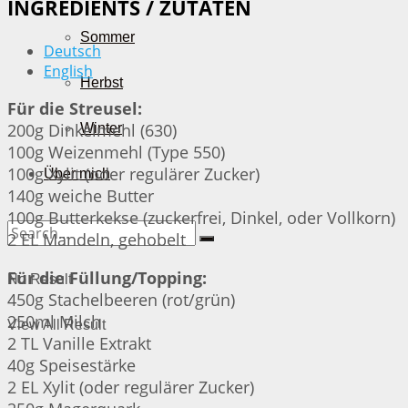
INGREDIENTS / ZUTATEN
Sommer
Deutsch
English
Herbst
Für die Streusel:
200g Dinkelmehl (630)
Winter
100g Weizenmehl (Type 550)
100g Xylit (oder regulärer Zucker)
Über mich
140g weiche Butter
100g Butterkekse (zuckerfrei, Dinkel, oder Vollkorn)
2 EL Mandeln, gehobelt
Für die Füllung/Topping:
No Result
450g Stachelbeeren (rot/grün)
250ml Milch
View All Result
2 TL Vanille Extrakt
40g Speisestärke
2 EL Xylit (oder regulärer Zucker)