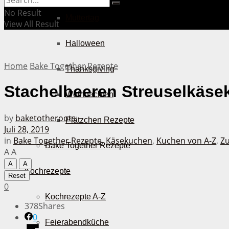
No Result
Muttertag
View All Result
Halloween
Home
Bake Together Rezepte
Thanksgiving
Stachelbeeren Streuselkäsek
Weihnachten
by
baketotheroots
Plätzchen Rezepte
Juli 28, 2019
in
Bake Together Rezepte
,
Käsekuchen
,
Kuchen von A-Z
,
Zu
Bake Together Rezepte
A
A
A
A
Kochrezepte
Reset
0
Kochrezepte A-Z
378
Shares
0
Feierabendküche