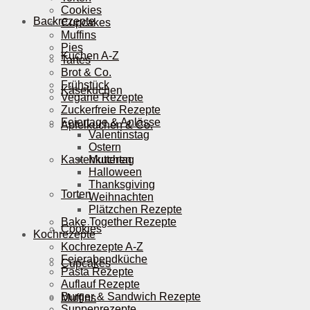
Cookies
Backrezepte
Cupcakes
Muffins
Pies
Kuchen A-Z
Tartes
Brot & Co.
Frühstück
Käsekuchen
Vegane Rezepte
Zuckerfreie Rezepte
Feiertage & Anlässe
Apfelkuchen & Co.
Valentinstag
Ostern
Kastenkuchen
Muttertag
Halloween
Thanksgiving
Torten
Weihnachten
Plätzchen Rezepte
Bake Together Rezepte
Cookies
Kochrezepte
Kochrezepte A-Z
Feierabendküche
Cupcakes
Pasta Rezepte
Auflauf Rezepte
Burger & Sandwich Rezepte
Muffins
Suppenrezepte