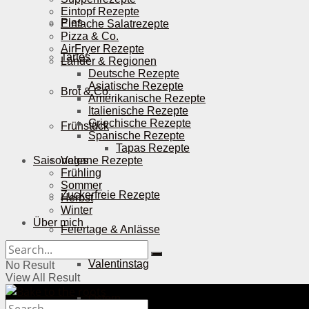
Eintopf Rezepte
Pies
Einfache Salatrezepte
Pizza & Co.
AirFryer Rezepte
Tartes
Länder & Regionen
Deutsche Rezepte
Asiatische Rezepte
Brot & Co.
Amerikanische Rezepte
Italienische Rezepte
Griechische Rezepte
Frühstück
Spanische Rezepte
Tapas Rezepte
Saisonales
Vegane Rezepte
Frühling
Sommer
Zuckerfreie Rezepte
Herbst
Winter
Über mich
Feiertage & Anlässe
Valentinstag
No Result
View All Result
Ostern