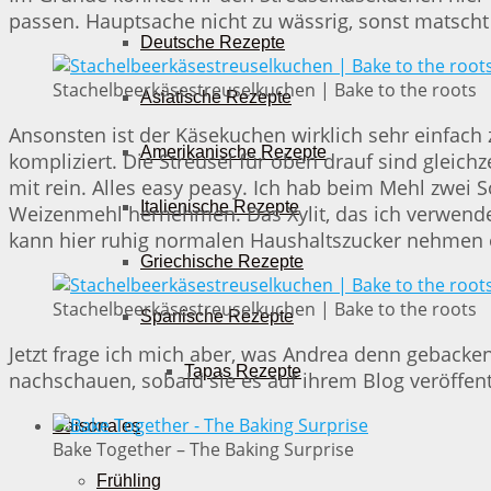
passen. Hauptsache nicht zu wässrig, sonst matscht
Deutsche Rezepte
Stachelbeerkäsestreuselkuchen | Bake to the roots
Asiatische Rezepte
Ansonsten ist der Käsekuchen wirklich sehr einfach zu
Amerikanische Rezepte
kompliziert. Die Streusel für oben drauf sind glei
mit rein. Alles easy peasy. Ich hab beim Mehl zwei
Italienische Rezepte
Weizenmehl hernehmen. Das Xylit, das ich verwende
kann hier ruhig normalen Haushaltszucker nehmen od
Griechische Rezepte
Stachelbeerkäsestreuselkuchen | Bake to the roots
Spanische Rezepte
Jetzt frage ich mich aber, was Andrea denn gebacken 
Tapas Rezepte
nachschauen, sobald sie es auf ihrem Blog veröffentl
Saisonales
Bake Together – The Baking Surprise
Frühling