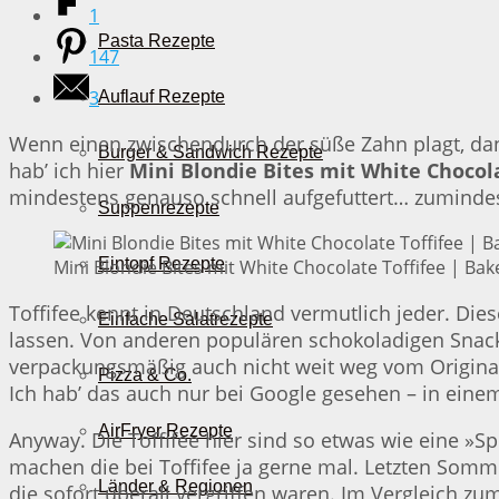
1
Pasta Rezepte
147
3
Auflauf Rezepte
Wenn einen zwischendurch der süße Zahn plagt, dan
Burger & Sandwich Rezepte
hab’ ich hier
Mini Blondie Bites mit White Chocola
mindestens genauso schnell aufgefuttert… zumindes
Suppenrezepte
Eintopf Rezepte
Mini Blondie Bites mit White Chocolate Toffifee | Bak
Toffifee kennt in Deutschland vermutlich jeder. Die
Einfache Salatrezepte
lassen. Von anderen populären schokoladigen Snack
verpackungsmäßig auch nicht weit weg vom Original 
Pizza & Co.
Ich hab’ das auch nur bei Google gesehen – in eine
AirFryer Rezepte
Anyway. Die Toffifee hier sind so etwas wie eine »S
machen die bei Toffifee ja gerne mal. Letzten Somm
Länder & Regionen
die sofort überall vergriffen waren. Im Vergleich zu