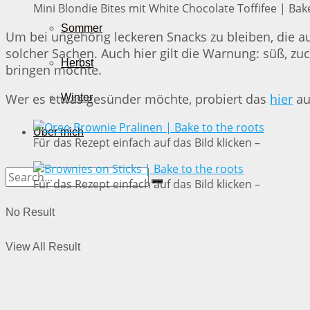
Mini Blondie Bites mit White Chocolate Toffifee | Bak
Sommer
Um bei ungehörig leckeren Snacks zu bleiben, die a
solcher Sachen. Auch hier gilt die Warnung: süß, z
Herbst
bringen möchte.
Wer es etwas gesünder möchte, probiert das
hier
au
Winter
Über mich
Für das Rezept einfach auf das Bild klicken –
Für das Rezept einfach auf das Bild klicken –
No Result
View All Result