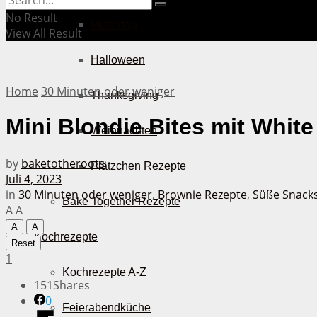
No Result
Muttertag
View All Result
Halloween
Home
30 Minuten oder weniger
Thanksgiving
Mini Blondie Bites mit White
Weihnachten
by
baketotheroots
Plätzchen Rezepte
Juli 4, 2023
in
30 Minuten oder weniger
,
Brownie Rezepte
,
Süße Snack
Bake Together Rezepte
A
A
A
A
Kochrezepte
Reset
1
Kochrezepte A-Z
151
Shares
0
Feierabendküche