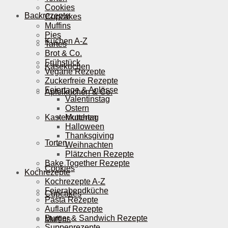
Cookies
Backrezepte
Cupcakes
Muffins
Pies
Kuchen A-Z
Tartes
Brot & Co.
Frühstück
Käsekuchen
Vegane Rezepte
Zuckerfreie Rezepte
Feiertage & Anlässe
Apfelkuchen & Co.
Valentinstag
Ostern
Kastenkuchen
Muttertag
Halloween
Thanksgiving
Torten
Weihnachten
Plätzchen Rezepte
Bake Together Rezepte
Cookies
Kochrezepte
Kochrezepte A-Z
Feierabendküche
Cupcakes
Pasta Rezepte
Auflauf Rezepte
Burger & Sandwich Rezepte
Muffins
Suppenrezepte