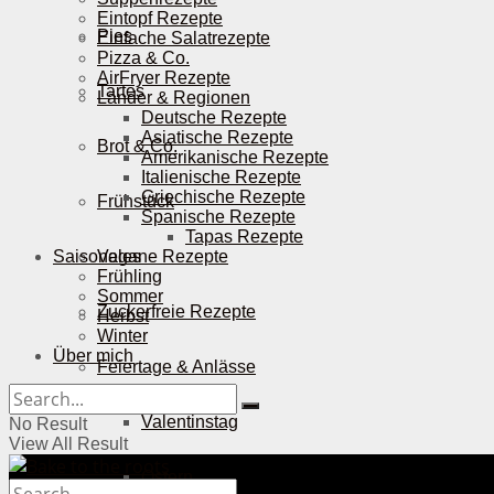
Eintopf Rezepte
Pies
Einfache Salatrezepte
Pizza & Co.
AirFryer Rezepte
Tartes
Länder & Regionen
Deutsche Rezepte
Asiatische Rezepte
Brot & Co.
Amerikanische Rezepte
Italienische Rezepte
Griechische Rezepte
Frühstück
Spanische Rezepte
Tapas Rezepte
Saisonales
Vegane Rezepte
Frühling
Sommer
Zuckerfreie Rezepte
Herbst
Winter
Über mich
Feiertage & Anlässe
Valentinstag
No Result
View All Result
Ostern