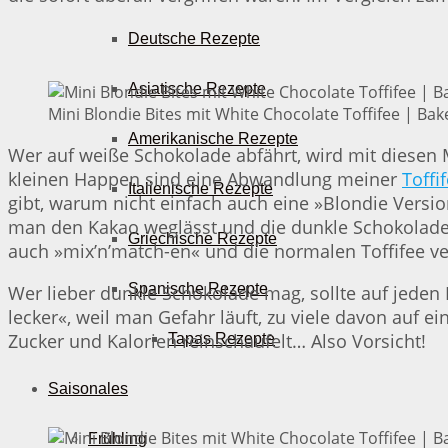
Deutsche Rezepte
Asiatische Rezepte
Mini Blondie Bites mit White Chocolate Toffifee | Bak
Amerikanische Rezepte
Wer auf weiße Schokolade abfährt, wird mit diesen M
kleinen Happen sind eine Abwandlung meiner
Toffi
Italienische Rezepte
gibt, warum nicht einfach auch eine »Blondie Versi
man den Kakao weglässt und die dunkle Schokolade m
Griechische Rezepte
auch »mix’n’match-en« und die normalen Toffifee v
Spanische Rezepte
Wer lieber dunkle Schokolade mag, sollte auf jeden 
lecker«, weil man Gefahr läuft, zu viele davon auf 
Zucker und Kalorien reinschaufelt… Also Vorsicht!
Tapas Rezepte
Saisonales
Frühling