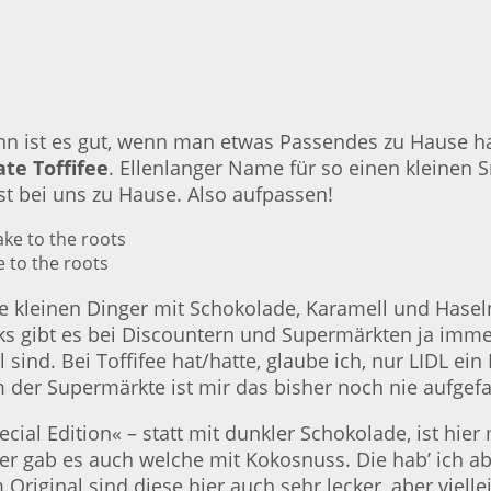
n ist es gut, wenn man etwas Passendes zu Hause hat
te Toffifee
. Ellenlanger Name für so einen kleinen 
t bei uns zu Hause. Also aufpassen!
e to the roots
se kleinen Dinger mit Schokolade, Karamell und Hasel
s gibt es bei Discountern und Supermärkten ja immer
sind. Bei Toffifee hat/hatte, glaube ich, nur LIDL e
m der Supermärkte ist mir das bisher noch nie aufgef
pecial Edition« – statt mit dunkler Schokolade, ist 
er gab es auch welche mit Kokosnuss. Die hab’ ich ab
m Original sind diese hier auch sehr lecker, aber vie