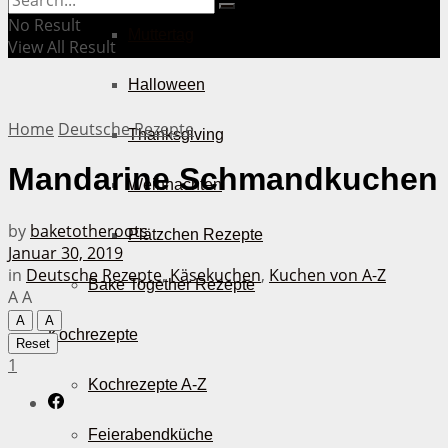
No Result
Muttertag
View All Result
Halloween
Home
Deutsche Rezepte
Thanksgiving
Mandarine Schmandkuchen
Weihnachten
by
baketotheroots
Plätzchen Rezepte
Januar 30, 2019
in
Deutsche Rezepte
,
Käsekuchen
,
Kuchen von A-Z
Bake Together Rezepte
A
A
A
A
Kochrezepte
Reset
1
Kochrezepte A-Z
Feierabendküche