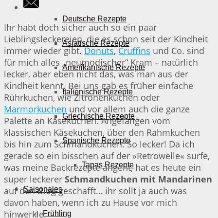
Deutsche Rezepte
Ihr habt doch sicher auch so ein paar
Lieblingsleckereien, die es schon seit der Kindheit
Asiatische Rezepte
immer wieder gibt.
Donuts
,
Cruffins
und Co. sind
für mich alles „neumodischer“ Kram – natürlich
Amerikanische Rezepte
lecker, aber eben nicht das, was man aus der
Kindheit kennt. Bei uns gab es früher einfache
Italienische Rezepte
Rührkuchen, wie Zitronenkuchen oder
Marmorkuchen
und vor allem auch die ganze
Griechische Rezepte
Palette an Käsekuchen. Angefangen vom
klassischen Käsekuchen, über den Rahmkuchen
Spanische Rezepte
bis hin zum Schmandkuchen. So lecker! Da ich
gerade so ein bisschen auf der »Retrowelle« surfe,
Tapas Rezepte
was meine Backrezepte angeht, hat es heute ein
super leckerer
Schmandkuchen mit Mandarinen
auf den Blog geschafft… ihr sollt ja auch was
Saisonales
davon haben, wenn ich zu Hause vor mich
hinwerkle.
Frühling