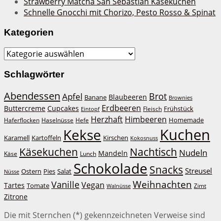
Strawberry Matcha San Sebastian Käsekuchen
Schnelle Gnocchi mit Chorizo, Pesto Rosso & Spinat
Kategorien
Kategorien
Schlagwörter
Abendessen
Brot
Apfel
Blaubeeren
Banane
Brownies
Erdbeeren
Buttercreme
Cupcakes
Frühstück
Fleisch
Eintopf
Herzhaft
Himbeeren
Homemade
Haferflocken
Haselnüsse
Hefe
Kuchen
Kekse
Kirschen
Karamell
Kartoffeln
Kokosnuss
Käsekuchen
Nachtisch
Nudeln
Mandeln
Lunch
Käse
Schokolade
Snacks
Streusel
Ostern
Salat
Pies
Nüsse
Weihnachten
Vanille
Vegan
Tartes
Tomate
Zimt
Walnüsse
Zitrone
Die mit Sternchen (*) gekennzeichneten Verweise sind