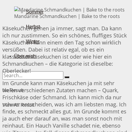
Sommer
Mandarine Schmandkuchen | Bake to the roots
Herbst
Käsekuchen gehen ja immer, sagt man. Da kann
ich nur zustimmen. So ein schönes, fluffiges Stück
Käsekuchen kann einem den Tag schon wirklich
Winter
versüßen. Dabei ist relativ egal, ob es ein
klassischer Käsekuchen ist oder wie hier ein
Über mich
Schmandkuchen – die Kategorie ist dieselbe:
Oberlecker!
Im Grunde kann man Käsekuchen ja mit sehr
vielen verschiedenen Zutaten machen – Quark,
No Result
Frischkäse oder Schmand. Ich kann mich da nur
schwer entscheiden, was ich am liebsten mag. Ich
View All Result
finde, es schmeckt alles gut. Im Grunde kommt es
ja auch eher darauf an, was man sonst noch mit
reinhaut. Ein Hauch Vanille schadet nie, ebenso