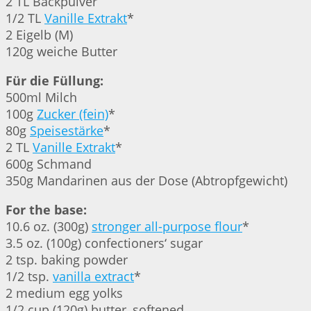
2 TL Backpulver
1/2 TL
Vanille Extrakt
*
2 Eigelb (M)
120g weiche Butter
Für die Füllung:
500ml Milch
100g
Zucker (fein)
*
80g
Speisestärke
*
2 TL
Vanille Extrakt
*
600g Schmand
350g Mandarinen aus der Dose (Abtropfgewicht)
For the base:
10.6 oz. (300g)
stronger all-purpose flour
*
3.5 oz. (100g) confectioners‘ sugar
2 tsp. baking powder
1/2 tsp.
vanilla extract
*
2 medium egg yolks
1/2 cup (120g) butter, softened