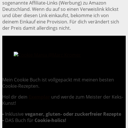
sogenannte Affiliate-Links (Werbung) zu Amazon
Deutschland. Wenn du auf so einen Verweislink klickst
und über diesen Link einkaufst, bekomme ich von
deinem Einkauf eine Provision. Für dich verändert sich
der Preis damit allerdings nicht.
Cookie Mania:
100 verlockende Keksrezepte.
Mein Cookie Buch ist vollgepackt mit meinen besten
Cookie-Rezepten.
Hol dir dein
Exemplar
und
werde zum Meister der Keks-
Kunst
!
▪ Inklusive
veganer, gluten- oder zuckerfreier Rezepte
▪ DAS Buch für
Cookie-holics!