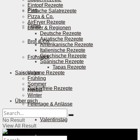
Eintopf Rezepte
Pies
Einfache Salatrezepte
Pizza & Co.
AirFryer Rezepte
Tartes
Länder & Regionen
Deutsche Rezepte
Asiatische Rezepte
Brot & Co.
Amerikanische Rezepte
Italienische Rezepte
Griechische Rezepte
Frühstück
Spanische Rezepte
Tapas Rezepte
Saisonales
Vegane Rezepte
Frühling
Sommer
Zuckerfreie Rezepte
Herbst
Winter
Über mich
Feiertage & Anlässe
Valentinstag
No Result
View All Result
Ostern