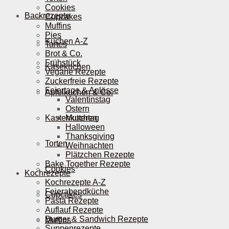
Cookies
Backrezepte
Cupcakes
Muffins
Pies
Kuchen A-Z
Tartes
Brot & Co.
Frühstück
Käsekuchen
Vegane Rezepte
Zuckerfreie Rezepte
Feiertage & Anlässe
Apfelkuchen & Co.
Valentinstag
Ostern
Kastenkuchen
Muttertag
Halloween
Thanksgiving
Torten
Weihnachten
Plätzchen Rezepte
Bake Together Rezepte
Cookies
Kochrezepte
Kochrezepte A-Z
Feierabendküche
Cupcakes
Pasta Rezepte
Auflauf Rezepte
Burger & Sandwich Rezepte
Muffins
Suppenrezepte