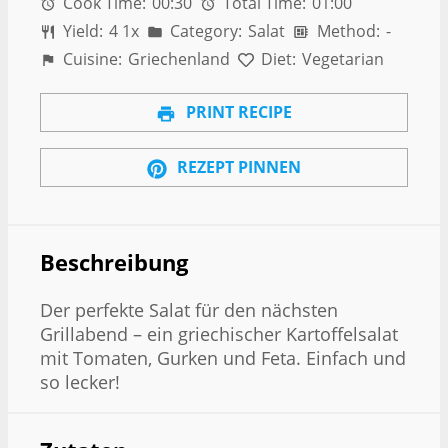
Cook Time:
00:30
Total Time:
01:00
Yield:
4
1
x
Category:
Salat
Method:
-
Cuisine:
Griechenland
Diet:
Vegetarian
PRINT RECIPE
REZEPT PINNEN
Beschreibung
Der perfekte Salat für den nächsten
Grillabend – ein griechischer Kartoffelsalat
mit Tomaten, Gurken und Feta. Einfach und
so lecker!