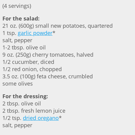
(4 servings)
For the salad:
21 oz. (600g) small new potatoes, quartered
1 tsp.
garlic powder
*
salt, pepper
1-2 tbsp. olive oil
9 oz. (250g) cherry tomatoes, halved
1/2 cucumber, diced
1/2 red onion, chopped
3.5 oz. (100g) feta cheese, crumbled
some olives
For the dressing:
2 tbsp. olive oil
2 tbsp. fresh lemon juice
1/2 tsp.
dried oregano
*
salt, pepper