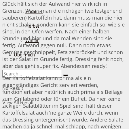
Glück hält sich der Aufwand hier wirklich in
Grenzen. Wenn man die richtigen (weitestgehend
Sommer
sauberen) Kartoffeln hat, dann muss man die hier
nicht schälen, sondern kann sie einfach so, wie sie
Herbst
sind, in den Ofen werfen. Nach einer halben
Stunde und hier und da mal Wenden sind sie
Winter
fertig. Aufwand gegen null. Dann noch etwas
Gemüse geschnippelt, Feta zerbröckelt und schon
Über mich
ist der Salat im Grunde fertig. Dressing fehlt noch,
aber das geht super fix. Abendessen ready!
Der Kartoffelsalat kann prima als ein
eigenständiges Gericht serviert werden,
No Result
funktioniert aber natürlich auch prima als Beilage
zum Grillabend oder für ein Buffet. Da hier keine
View All Result
zickigen Salatblätter im Spiel sind, hält dieser
Kartoffelsalat auch ’ne ganze Weile durch, wenn
das Dressing untergemischt wurde. Andere Salate
machen da ja schnell mal schlapp, nach wenigen