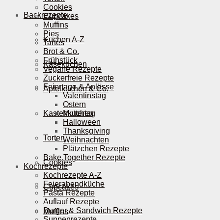
Cookies
Backrezepte
Cupcakes
Muffins
Pies
Kuchen A-Z
Tartes
Brot & Co.
Frühstück
Käsekuchen
Vegane Rezepte
Zuckerfreie Rezepte
Feiertage & Anlässe
Apfelkuchen & Co.
Valentinstag
Ostern
Kastenkuchen
Muttertag
Halloween
Thanksgiving
Torten
Weihnachten
Plätzchen Rezepte
Bake Together Rezepte
Cookies
Kochrezepte
Kochrezepte A-Z
Feierabendküche
Cupcakes
Pasta Rezepte
Auflauf Rezepte
Burger & Sandwich Rezepte
Muffins
Suppenrezepte