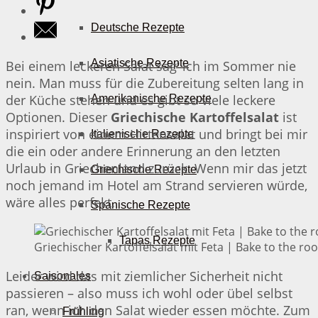
Deutsche Rezepte
Asiatische Rezepte
Bei einem leckeren Salat sag’ ich im Sommer nie
nein. Man muss für die Zubereitung selten lang in
der Küche stehen und es gibt so viele leckere
Amerikanische Rezepte
Optionen. Dieser
Griechische Kartoffelsalat
ist
inspiriert von einem Hirtensalat und bringt bei mir
Italienische Rezepte
die ein oder andere Erinnerung an den letzten
Urlaub in Griechenland zurück. Wenn mir das jetzt
Griechische Rezepte
noch jemand im Hotel am Strand servieren würde,
wäre alles perfekt.
Spanische Rezepte
Tapas Rezepte
Griechischer Kartoffelsalat mit Feta | Bake to the roo
Leider wird das mit ziemlicher Sicherheit nicht
Saisonales
passieren – also muss ich wohl oder übel selbst
ran, wenn ich den Salat wieder essen möchte. Zum
Frühling