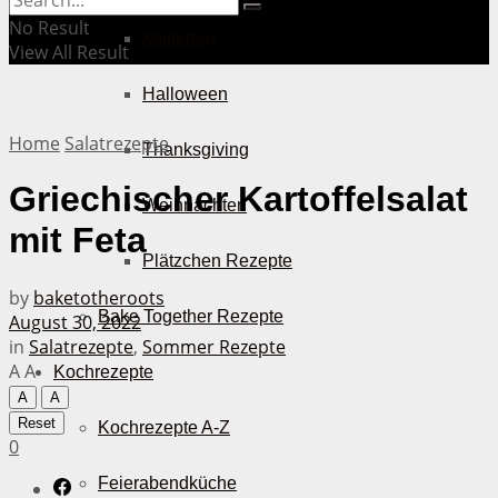
No Result
Muttertag
View All Result
Halloween
Home
Salatrezepte
Thanksgiving
Griechischer Kartoffelsalat
Weihnachten
mit Feta
Plätzchen Rezepte
by
baketotheroots
Bake Together Rezepte
August 30, 2022
in
Salatrezepte
,
Sommer Rezepte
A
A
Kochrezepte
A
A
Reset
Kochrezepte A-Z
0
Feierabendküche