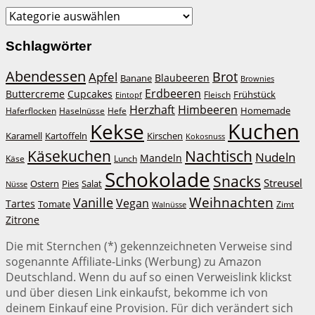
Kategorien
Schlagwörter
Abendessen
Brot
Apfel
Blaubeeren
Banane
Brownies
Erdbeeren
Buttercreme
Cupcakes
Frühstück
Fleisch
Eintopf
Herzhaft
Himbeeren
Homemade
Haferflocken
Haselnüsse
Hefe
Kuchen
Kekse
Kirschen
Karamell
Kartoffeln
Kokosnuss
Käsekuchen
Nachtisch
Nudeln
Mandeln
Lunch
Käse
Schokolade
Snacks
Streusel
Ostern
Salat
Pies
Nüsse
Weihnachten
Vanille
Vegan
Tartes
Tomate
Zimt
Walnüsse
Zitrone
Die mit Sternchen (*) gekennzeichneten Verweise sind
sogenannte Affiliate-Links (Werbung) zu Amazon
Deutschland. Wenn du auf so einen Verweislink klickst
und über diesen Link einkaufst, bekomme ich von
deinem Einkauf eine Provision. Für dich verändert sich