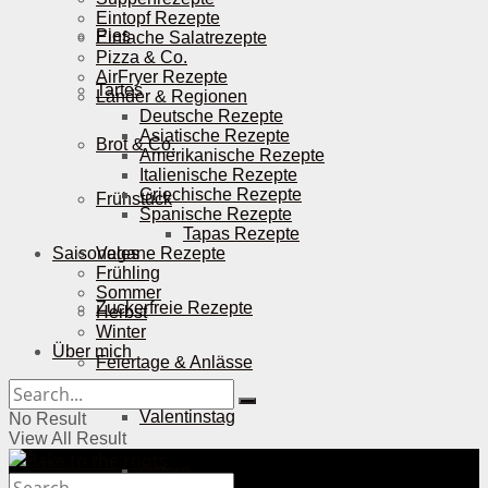
Eintopf Rezepte
Pies
Einfache Salatrezepte
Pizza & Co.
AirFryer Rezepte
Tartes
Länder & Regionen
Deutsche Rezepte
Asiatische Rezepte
Brot & Co.
Amerikanische Rezepte
Italienische Rezepte
Griechische Rezepte
Frühstück
Spanische Rezepte
Tapas Rezepte
Saisonales
Vegane Rezepte
Frühling
Sommer
Zuckerfreie Rezepte
Herbst
Winter
Über mich
Feiertage & Anlässe
Valentinstag
No Result
View All Result
Ostern