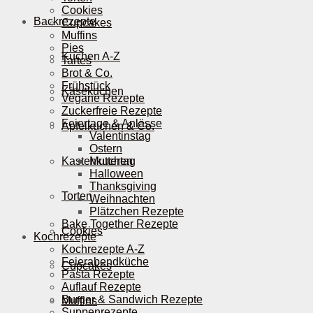
Cookies
Backrezepte
Cupcakes
Muffins
Pies
Kuchen A-Z
Tartes
Brot & Co.
Frühstück
Käsekuchen
Vegane Rezepte
Zuckerfreie Rezepte
Feiertage & Anlässe
Apfelkuchen & Co.
Valentinstag
Ostern
Kastenkuchen
Muttertag
Halloween
Thanksgiving
Torten
Weihnachten
Plätzchen Rezepte
Bake Together Rezepte
Cookies
Kochrezepte
Kochrezepte A-Z
Feierabendküche
Cupcakes
Pasta Rezepte
Auflauf Rezepte
Burger & Sandwich Rezepte
Muffins
Suppenrezepte