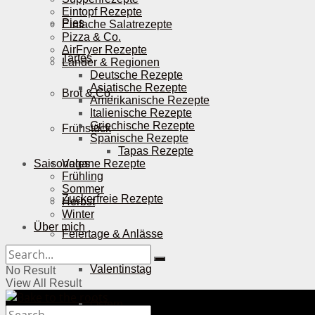
Eintopf Rezepte
Pies
Einfache Salatrezepte
Pizza & Co.
AirFryer Rezepte
Tartes
Länder & Regionen
Deutsche Rezepte
Asiatische Rezepte
Brot & Co.
Amerikanische Rezepte
Italienische Rezepte
Griechische Rezepte
Frühstück
Spanische Rezepte
Tapas Rezepte
Saisonales
Vegane Rezepte
Frühling
Sommer
Zuckerfreie Rezepte
Herbst
Winter
Über mich
Feiertage & Anlässe
Valentinstag
No Result
View All Result
Ostern