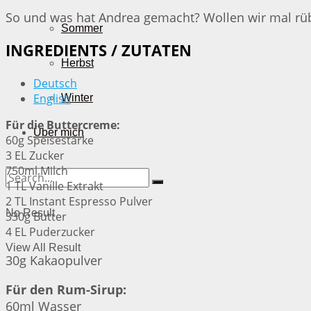
So und was hat Andrea gemacht? Wollen wir mal r
Sommer
INGREDIENTS / ZUTATEN
Herbst
Deutsch
English
Winter
Für die Buttercreme:
Über mich
60g Speisestärke
3 EL Zucker
750ml Milch
1 TL Vanille Extrakt
2 TL Instant Espresso Pulver
No Result
330g Butter
4 EL Puderzucker
View All Result
30g Kakaopulver
Für den Rum-Sirup:
60ml Wasser