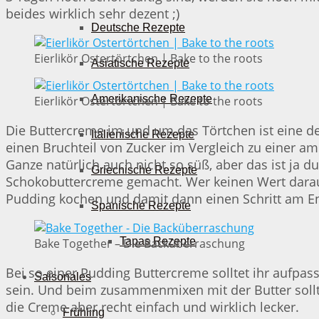
beides wirklich sehr dezent ;)
Deutsche Rezepte
Eierlikör Ostertörtchen | Bake to the roots
Asiatische Rezepte
Amerikanische Rezepte
Eierlikör Ostertörtchen | Bake to the roots
Die Buttercreme im und um das Törtchen ist eine deu
Italienische Rezepte
einen Bruchteil von Zucker im Vergleich zu einer am
Ganze natürlich auch nicht so süß, aber das ist ja d
Griechische Rezepte
Schokobuttercreme gemacht. Wer keinen Wert darauf
Pudding kochen und damit dann einen Schritt am En
Spanische Rezepte
Tapas Rezepte
Bake Together – Die Backüberraschung
Bei so einer Pudding Buttercreme solltet ihr aufpass
Saisonales
sein. Und beim zusammenmixen mit der Butter sollte
die Creme aber recht einfach und wirklich lecker.
Frühling