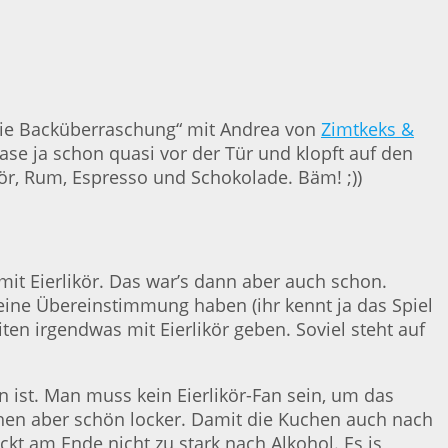
 die Backüberraschung“ mit Andrea von
Zimtkeks &
se ja schon quasi vor der Tür und klopft auf den
kör, Rum, Espresso und Schokolade. Bäm! ;))
it Eierlikör. Das war’s dann aber auch schon.
 eine Übereinstimmung haben (ihr kennt ja das Spiel
en irgendwas mit Eierlikör geben. Soviel steht auf
n ist. Man muss kein Eierlikör-Fan sein, um das
chen aber schön locker. Damit die Kuchen auch nach
kt am Ende nicht zu stark nach Alkohol. Es is