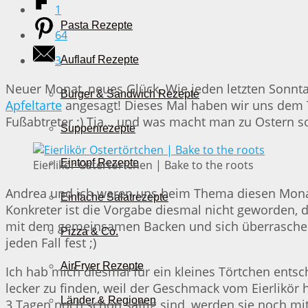
1
Pasta Rezepte
64
3
Auflauf Rezepte
Neuer Monat, neues Glück. Wie jeden letzten Sonnt
Burger & Sandwich Rezepte
Apfeltarte
angesagt! Dieses Mal haben wir uns dem T
Fußabtreter ;) Tja… und was macht man zu Ostern so?
Suppenrezepte
Eintopf Rezepte
Eierlikör Ostertörtchen | Bake to the roots
Andrea und ich waren uns beim Thema diesen Monat e
Einfache Salatrezepte
Konkreter ist die Vorgabe diesmal nicht geworden, 
mit dem gemeinsamen Backen und sich überraschen, od
Pizza & Co.
jeden Fall fest ;)
AirFryer Rezepte
Ich hab mich diesmal für ein kleines Törtchen entsc
lecker zu finden, weil der Geschmack vom Eierlikör
Länder & Regionen
3 Tagen noch schön saftig sind, werden sie noch mi