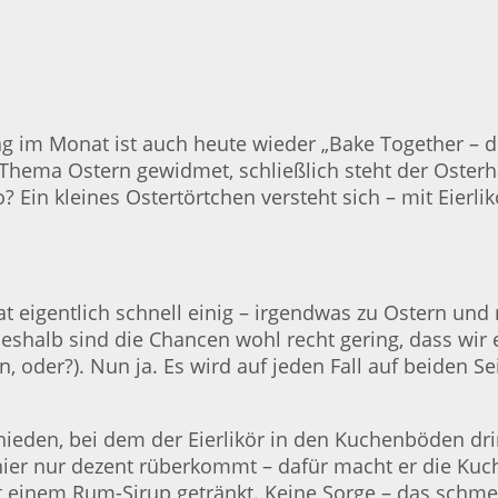
ag im Monat ist auch heute wieder „Bake Together –
hema Ostern gewidmet, schließlich steht der Osterha
 Ein kleines Ostertörtchen versteht sich – mit Eierli
igentlich schnell einig – irgendwas zu Ostern und m
deshalb sind die Chancen wohl recht gering, dass wir
er?). Nun ja. Es wird auf jeden Fall auf beiden Seit
hieden, bei dem der Eierlikör in den Kuchenböden dri
 hier nur dezent rüberkommt – dafür macht er die Ku
t einem Rum-Sirup getränkt. Keine Sorge – das schmec