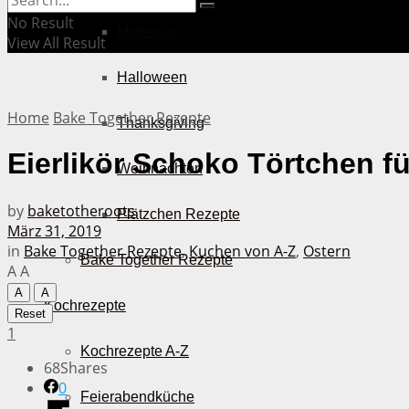
No Result
Muttertag
View All Result
Halloween
Home
Bake Together Rezepte
Thanksgiving
Eierlikör Schoko Törtchen f
Weihnachten
by
baketotheroots
Plätzchen Rezepte
März 31, 2019
in
Bake Together Rezepte
,
Kuchen von A-Z
,
Ostern
Bake Together Rezepte
A
A
A
A
Kochrezepte
Reset
1
Kochrezepte A-Z
68
Shares
0
Feierabendküche