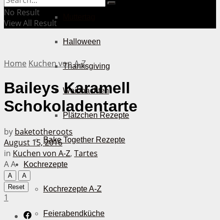
No Result
Muttertag
View All Result
Halloween
Home
Kuchen von A-Z
Thanksgiving
Baileys Karamell
Weihnachten
Schokoladentarte
Plätzchen Rezepte
by
baketotheroots
Bake Together Rezepte
August 15, 2016
in
Kuchen von A-Z
,
Tartes
A
A
Kochrezepte
A
A
Reset
Kochrezepte A-Z
1
Feierabendküche