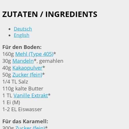
ZUTATEN / INGREDIENTS
Deutsch
English
Für den Boden:
160g
Mehl (Type 405)
*
30g
Mandeln
*, gemahlen
40g
Kakaopulver
*
50g
Zucker (fein)
*
1/4 TL Salz
110g kalte Butter
1 TL
Vanille Extrakt
*
1 Ei (M)
1-2 EL Eiswasser
Für das Karamell:
300g
Zucker (fein)
*