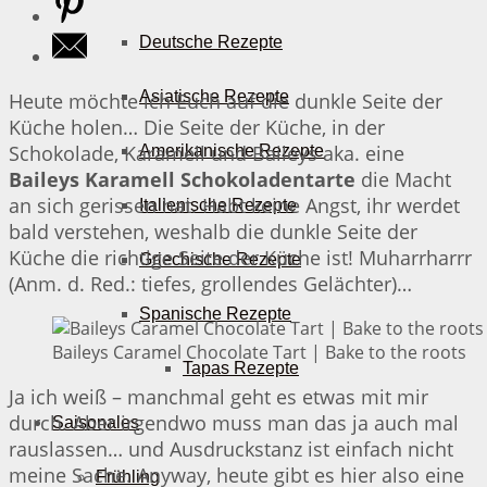
Deutsche Rezepte
Asiatische Rezepte
Heute möchte ich Euch auf die dunkle Seite der
Küche holen… Die Seite der Küche, in der
Schokolade, Karamell und Baileys aka. eine
Amerikanische Rezepte
Baileys Karamell Schokoladentarte
die Macht
an sich gerissen hat. Habt keine Angst, ihr werdet
Italienische Rezepte
bald verstehen, weshalb die dunkle Seite der
Küche die richtige Seite der Küche ist! Muharrharrr
Griechische Rezepte
(Anm. d. Red.: tiefes, grollendes Gelächter)…
Spanische Rezepte
Baileys Caramel Chocolate Tart | Bake to the roots
Tapas Rezepte
Ja ich weiß – manchmal geht es etwas mit mir
durch. Aber irgendwo muss man das ja auch mal
Saisonales
rauslassen… und Ausdruckstanz ist einfach nicht
meine Sache. Anyway, heute gibt es hier also eine
Frühling