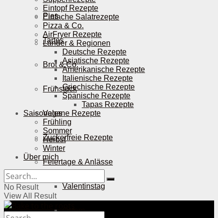
Eintopf Rezepte
Pies
Einfache Salatrezepte
Pizza & Co.
AirFryer Rezepte
Tartes
Länder & Regionen
Deutsche Rezepte
Asiatische Rezepte
Brot & Co.
Amerikanische Rezepte
Italienische Rezepte
Griechische Rezepte
Frühstück
Spanische Rezepte
Tapas Rezepte
Saisonales
Vegane Rezepte
Frühling
Sommer
Zuckerfreie Rezepte
Herbst
Winter
Über mich
Feiertage & Anlässe
Valentinstag
No Result
View All Result
Ostern