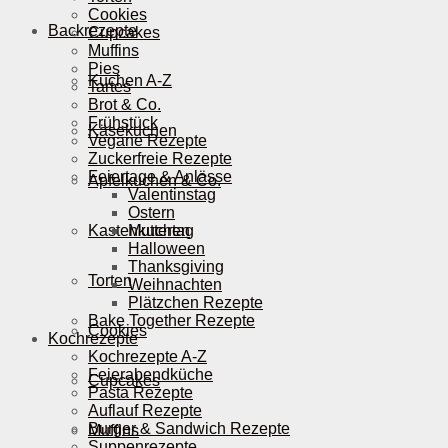
Cookies
Backrezepte
Cupcakes
Muffins
Pies
Kuchen A-Z
Tartes
Brot & Co.
Frühstück
Käsekuchen
Vegane Rezepte
Zuckerfreie Rezepte
Feiertage & Anlässe
Apfelkuchen & Co.
Valentinstag
Ostern
Kastenkuchen
Muttertag
Halloween
Thanksgiving
Torten
Weihnachten
Plätzchen Rezepte
Bake Together Rezepte
Cookies
Kochrezepte
Kochrezepte A-Z
Feierabendküche
Cupcakes
Pasta Rezepte
Auflauf Rezepte
Burger & Sandwich Rezepte
Muffins
Suppenrezepte