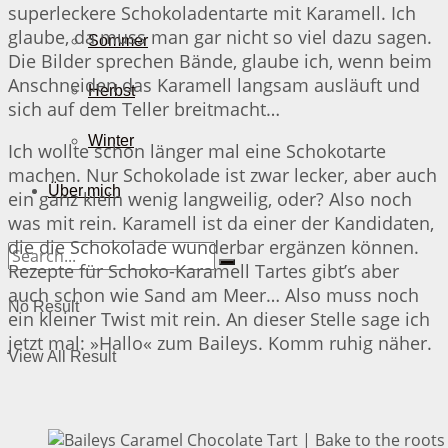
superleckere Schokoladentarte mit Karamell. Ich
glaube, da muss man gar nicht so viel dazu sagen.
Sommer
Die Bilder sprechen Bände, glaube ich, wenn beim
Anschneiden das Karamell langsam ausläuft und
Herbst
sich auf dem Teller breitmacht…
Winter
Ich wollte schon länger mal eine Schokotarte
machen. Nur Schokolade ist zwar lecker, aber auch
Über mich
ein ganz klein wenig langweilig, oder? Also noch
was mit rein. Karamell ist da einer der Kandidaten,
die die Schokolade wunderbar ergänzen können.
Rezepte für Schoko-Karamell Tartes gibt’s aber
auch schon wie Sand am Meer… Also muss noch
No Result
ein kleiner Twist mit rein. An dieser Stelle sage ich
jetzt mal: »Hallo« zum Baileys. Komm ruhig näher.
View All Result