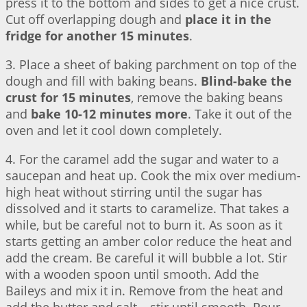
press it to the bottom and sides to get a nice crust.
Cut off overlapping dough and
place it in the
fridge for another 15 minutes
.
3. Place a sheet of baking parchment on top of the
dough and fill with baking beans.
Blind-bake the
crust for 15 minutes
, remove the baking beans
and
bake 10-12 minutes more
. Take it out of the
oven and let it cool down completely.
4. For the caramel add the sugar and water to a
saucepan and heat up. Cook the mix over medium-
high heat without stirring until the sugar has
dissolved and it starts to caramelize. That takes a
while, but be careful not to burn it. As soon as it
starts getting an amber color reduce the heat and
add the cream. Be careful it will bubble a lot. Stir
with a wooden spoon until smooth. Add the
Baileys and mix it in. Remove from the heat and
add the butter and salt – stir until smooth. Pour