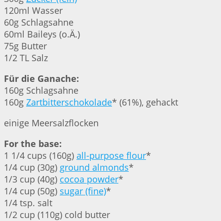
120ml Wasser
60g Schlagsahne
60ml Baileys (o.Ä.)
75g Butter
1/2 TL Salz
Für die Ganache:
160g Schlagsahne
160g
Zartbitterschokolade
* (61%), gehackt
einige Meersalzflocken
For the base:
1 1/4 cups (160g)
all-purpose flour
*
1/4 cup (30g)
ground almonds
*
1/3 cup (40g)
cocoa powder
*
1/4 cup (50g)
sugar (fine)
*
1/4 tsp. salt
1/2 cup (110g) cold butter