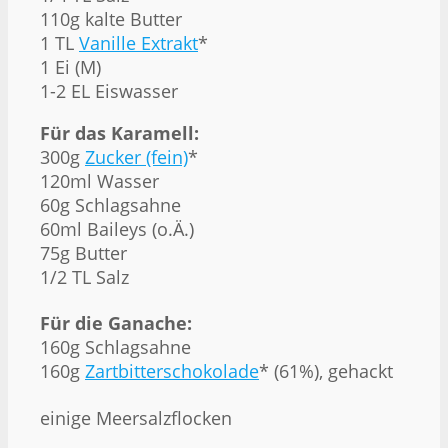
110g kalte Butter
1 TL
Vanille Extrakt
*
1 Ei (M)
1-2 EL Eiswasser
Für das Karamell:
300g
Zucker (fein)
*
120ml Wasser
60g Schlagsahne
60ml Baileys (o.Ä.)
75g Butter
1/2 TL Salz
Für die Ganache:
160g Schlagsahne
160g
Zartbitterschokolade
* (61%), gehackt
einige Meersalzflocken