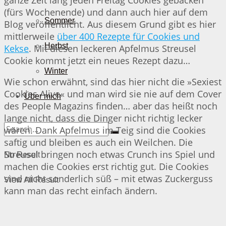
(fürs Wochenende) und dann auch hier auf dem
Sommer
Blog veröffentlicht. Aus diesem Grund gibt es hier
mittlerweile
über 400 Rezepte für Cookies und
Herbst
Kekse
. Mit diesen leckeren Apfelmus Streusel
Cookie kommt jetzt ein neues Rezept dazu…
Winter
Wie schon erwähnt, sind das hier nicht die »Sexiest
Cookies Alive« und man wird sie nie auf dem Cover
Über mich
des People Magazins finden… aber das heißt noch
lange nicht, dass die Dinger nicht richtig lecker
wären. Dank Apfelmus im Teig sind die Cookies
saftig und bleiben es auch ein Weilchen. Die
Streusel bringen noch etwas Crunch ins Spiel und
No Result
machen die Cookies erst richtig gut. Die Cookies
sind nicht sonderlich süß – mit etwas Zuckerguss
View All Result
kann man das recht einfach ändern.