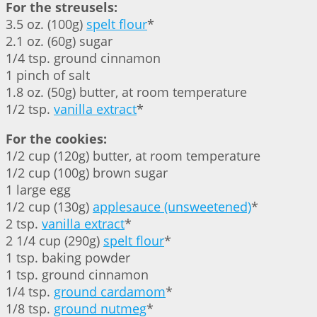
For the streusels:
3.5 oz. (100g)
spelt flour
*
2.1 oz. (60g) sugar
1/4 tsp. ground cinnamon
1 pinch of salt
1.8 oz. (50g) butter, at room temperature
1/2 tsp.
vanilla extract
*
For the cookies:
1/2 cup (120g) butter, at room temperature
1/2 cup (100g) brown sugar
1 large egg
1/2 cup (130g)
applesauce (unsweetened)
*
2 tsp.
vanilla extract
*
2 1/4 cup (290g)
spelt flour
*
1 tsp. baking powder
1 tsp. ground cinnamon
1/4 tsp.
ground cardamom
*
1/8 tsp.
ground nutmeg
*