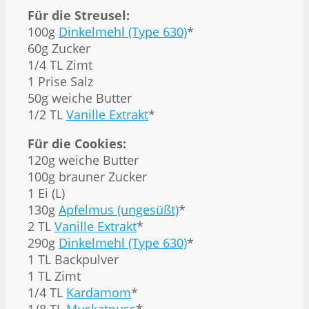
Für die Streusel:
100g
Dinkelmehl (Type 630)
*
60g
Zucker
1/4
TL Zimt
1
Prise Salz
50g
weiche Butter
1/2
TL
Vanille Extrakt
*
Für die Cookies:
120g
weiche Butter
100g
brauner Zucker
1
Ei (L)
130g
Apfelmus (ungesüßt)
*
2
TL
Vanille Extrakt
*
290g
Dinkelmehl (Type 630)
*
1
TL Backpulver
1
TL Zimt
1/4
TL
Kardamom
*
1/8
TL
Muskatnuss
*