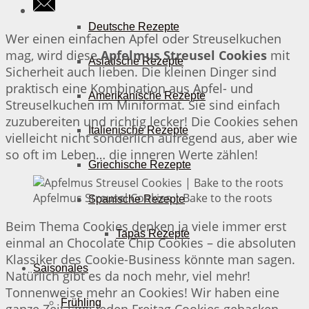
Deutsche Rezepte
Wer einen einfachen Apfel oder Streuselkuchen
mag, wird diese
Apfelmus Streusel Cookies
mit
Asiatische Rezepte
Sicherheit auch lieben. Die kleinen Dinger sind
praktisch eine Kombination aus Apfel- und
Amerikanische Rezepte
Streuselkuchen im Miniformat. Sie sind einfach
zuzubereiten und richtig lecker! Die Cookies sehen
Italienische Rezepte
vielleicht nicht sonderlich aufregend aus, aber wie
so oft im Leben… die inneren Werte zählen!
Griechische Rezepte
Apfelmus Streusel Cookies | Bake to the roots
Spanische Rezepte
Beim Thema Cookies denken ja viele immer erst
Tapas Rezepte
einmal an Chocolate Chip Cookies – die absoluten
Klassiker des Cookie-Business könnte man sagen.
Saisonales
Natürlich gibt es da noch mehr, viel mehr!
Tonnenweise mehr an Cookies! Wir haben eine
Frühling
ganze Zeit lang jeden Freitag Cookies gebacken