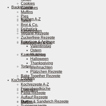
Cookies
Backrezepte
Cupcakes
Muffins
Pies
Kuchen A-Z
Tartes
Brot & Co.
Frühstück
Käsekuchen
Vegane Rezepte
Zuckerfreie Rezepte
Feiertage & Anlässe
Apfelkuchen & Co.
Valentinstag
Ostern
Kastenkuchen
Muttertag
Halloween
Thanksgiving
Torten
Weihnachten
Plätzchen Rezepte
Bake Together Rezepte
Cookies
Kochrezepte
Kochrezepte A-Z
Feierabendküche
Cupcakes
Pasta Rezepte
Auflauf Rezepte
Burger & Sandwich Rezepte
Muffins
Suppenrezepte