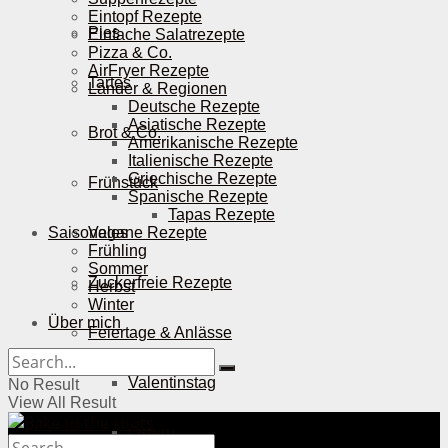
Eintopf Rezepte
Pies
Einfache Salatrezepte
Pizza & Co.
AirFryer Rezepte
Tartes
Länder & Regionen
Deutsche Rezepte
Asiatische Rezepte
Brot & Co.
Amerikanische Rezepte
Italienische Rezepte
Griechische Rezepte
Frühstück
Spanische Rezepte
Tapas Rezepte
Saisonales
Vegane Rezepte
Frühling
Sommer
Zuckerfreie Rezepte
Herbst
Winter
Über mich
Feiertage & Anlässe
Valentinstag
No Result
View All Result
Ostern