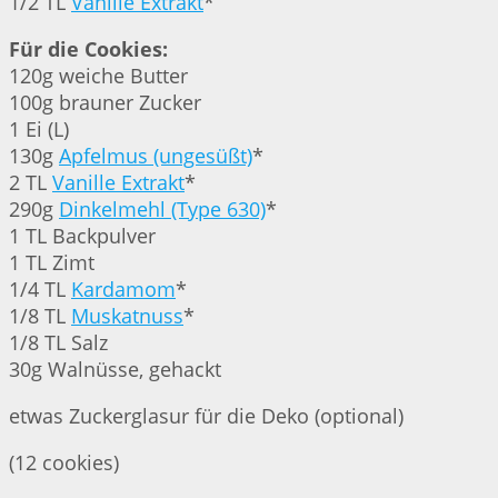
1/2 TL
Vanille Extrakt
*
Für die Cookies:
120g weiche Butter
100g brauner Zucker
1 Ei (L)
130g
Apfelmus (ungesüßt)
*
2 TL
Vanille Extrakt
*
290g
Dinkelmehl (Type 630)
*
1 TL Backpulver
1 TL Zimt
1/4 TL
Kardamom
*
1/8 TL
Muskatnuss
*
1/8 TL Salz
30g Walnüsse, gehackt
etwas Zuckerglasur für die Deko (optional)
(12 cookies)