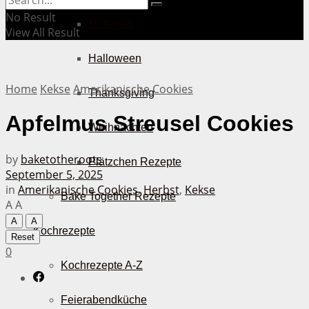
No Result
Muttertag
View All Result
Halloween
Home
Kekse
Amerikanische Cookies
Thanksgiving
Apfelmus Streusel Cookies
Weihnachten
by
baketotheroots
Plätzchen Rezepte
September 5, 2025
in
Amerikanische Cookies
,
Herbst
,
Kekse
Bake Together Rezepte
A
A
A
A
Kochrezepte
Reset
0
Kochrezepte A-Z
Feierabendküche