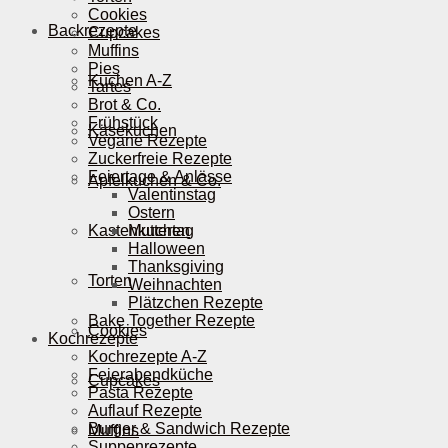
Cookies
Backrezepte
Cupcakes
Muffins
Pies
Kuchen A-Z
Tartes
Brot & Co.
Frühstück
Käsekuchen
Vegane Rezepte
Zuckerfreie Rezepte
Feiertage & Anlässe
Apfelkuchen & Co.
Valentinstag
Ostern
Kastenkuchen
Muttertag
Halloween
Thanksgiving
Torten
Weihnachten
Plätzchen Rezepte
Bake Together Rezepte
Cookies
Kochrezepte
Kochrezepte A-Z
Feierabendküche
Cupcakes
Pasta Rezepte
Auflauf Rezepte
Burger & Sandwich Rezepte
Muffins
Suppenrezepte