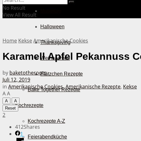
No Result
Muttertag
View All Result
Halloween
Home
Kekse
Amerikanische Cookies
Thanksgiving
Karamell Apfel Pekannuss C
Weihnachten
by
baketotheroots
Plätzchen Rezepte
Juli 12, 2019
in
Amerikanische Cookies
,
Amerikanische Rezepte
,
Kekse
Bake Together Rezepte
A
A
A
A
Kochrezepte
Reset
2
Kochrezepte A-Z
412
Shares
1
Feierabendküche