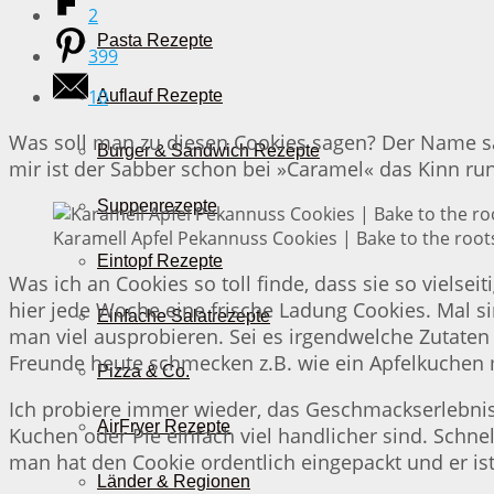
2
Pasta Rezepte
399
10
Auflauf Rezepte
Was soll man zu diesen Cookies sagen? Der Name sag
Burger & Sandwich Rezepte
mir ist der Sabber schon bei »Caramel« das Kinn ru
Suppenrezepte
⁣⁣Karamell Apfel Pekannuss Cookies | Bake to the root
Eintopf Rezepte
Was ich an Cookies so toll finde, dass sie so vielsei
hier jede Woche eine frische Ladung Cookies. Mal s
Einfache Salatrezepte
man viel ausprobieren. Sei es irgendwelche Zutate
Freunde heute schmecken z.B. wie ein Apfelkuchen 
Pizza & Co.
Ich probiere immer wieder, das Geschmackserlebnis
AirFryer Rezepte
Kuchen oder Pie einfach viel handlicher sind. Schn
man hat den Cookie ordentlich eingepackt und er ist 
Länder & Regionen