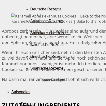
Deutsche Rezepte
⁣⁣Karamell Apfel Pekannuss Cookies | Bake to the root
Asiatische Rezepte
Apropos zerbröseln… Die Cookies sind aufgrund der 
Amerikanische Rezepte
unbedingt bemerkbar, aber wenn sie ein Weilchen l
den Apfel im Rezept zu beachten. Ein mittelgroßer A
Italienische Rezepte
Wenn ihr euch unsicher seid, nehmt den kleinsten Ap
Griechische Rezepte
zu viel davon drin habt und der Apfel noch schön saf
Karamellbonbons – weniger ist mehr. Ich tendiere au
Spanische Rezepte
Cookies sollten auch nicht in einem geschlossenen B
Na dann mal ran an die Cookies! Lohnt sich wirkli
Tapas Rezepte
Saisonales
ZUTATEN / INGREDIENTS
Frühling