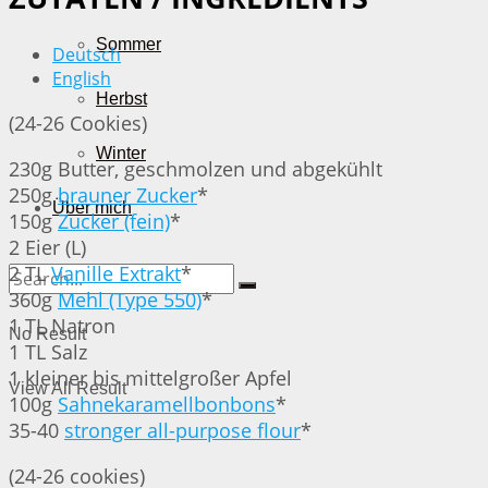
Sommer
Deutsch
English
Herbst
(24-26 Cookies)
Winter
230g Butter, geschmolzen und abgekühlt
250g
brauner Zucker
*
Über mich
150g
Zucker (fein)
*
2 Eier (L)
2 TL
Vanille Extrakt
*
360g
Mehl (Type 550)
*
1 TL Natron
No Result
1 TL Salz
1 kleiner bis mittelgroßer Apfel
View All Result
100g
Sahnekaramellbonbons
*
35-40
stronger all-purpose flour
*
(24-26 cookies)