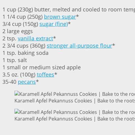
1 cup (230g) butter, melted and cooled to room tem
1 1/4 cup (250g)
brown sugar
*
3/4 cup (150g)
sugar (fine)
*
2 large eggs
2 tsp.
vanilla extract
*
2 3/4 cups (360g)
stronger all-purpose flour
*
1 tsp. baking soda
1 tsp. salt
1 small or medium sized apple
3.5 oz. (100g)
toffees
*
35-40
pecans
*
⁣⁣Karamell Apfel Pekannuss Cookies | Bake to the root
⁣⁣Karamell Apfel Pekannuss Cookies | Bake to the root