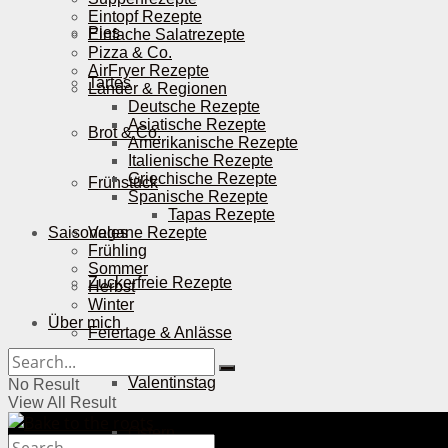
Eintopf Rezepte
Pies
Einfache Salatrezepte
Pizza & Co.
AirFryer Rezepte
Tartes
Länder & Regionen
Deutsche Rezepte
Asiatische Rezepte
Brot & Co.
Amerikanische Rezepte
Italienische Rezepte
Griechische Rezepte
Frühstück
Spanische Rezepte
Tapas Rezepte
Saisonales
Vegane Rezepte
Frühling
Sommer
Zuckerfreie Rezepte
Herbst
Winter
Über mich
Feiertage & Anlässe
Valentinstag
No Result
View All Result
Ostern