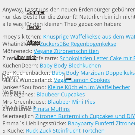
Anyway. Lasst uns den neuen Erdenbürger gebührend
Sommer
nur das Beste für die Zukunft! Natürlich bin ich nic
alle was für den kleinen Theo gebacken haben:
Herbst
moey’s kitchen:
Knusprige Waffelkekse aus dem Waf
Winter
Whatinaloves:
Zuckersüße Regenbogenkekse
Möhreneck:
Vegane Zitronenschnitten
Zimtkeks & Apfeltarte:
Schokoladen Letter Cake mit 
Über mich
KüchenDeern:
Baby Body Blechkuchen
Der Kuchenbäcker:
Baby Body Marzipan Doppelkek
Maras Wunderland:
Vegan Lemon Cookies
Jankes*Soulfood:
Kleine Küchlein im Waffelbecher
No Result
was eigenes:
Blaubeer Cupcakes
Mrs Greenhouse:
Blaubeer Mini Pies
View All Result
Zimtblume:
Pinata Muffins
feiertaeglich
Zitronen Buttermilch Cupcakes und DI
Emma´s Lieblingsstücke:
Babyparty Funfetti Zitrone
S-Küche:
Ruck Zuck Steinfrucht Törtchen