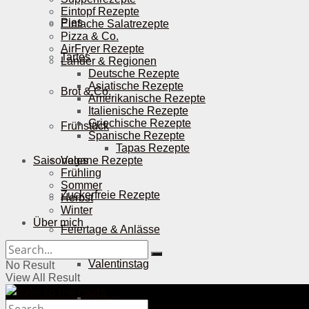
Eintopf Rezepte
Pies
Einfache Salatrezepte
Pizza & Co.
AirFryer Rezepte
Tartes
Länder & Regionen
Deutsche Rezepte
Asiatische Rezepte
Brot & Co.
Amerikanische Rezepte
Italienische Rezepte
Griechische Rezepte
Frühstück
Spanische Rezepte
Tapas Rezepte
Saisonales
Vegane Rezepte
Frühling
Sommer
Zuckerfreie Rezepte
Herbst
Winter
Über mich
Feiertage & Anlässe
Valentinstag
No Result
View All Result
Ostern