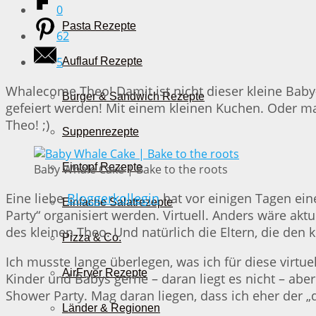
0
Pasta Rezepte
62
5
Auflauf Rezepte
Whalecome Theo! Damit ist nicht dieser kleine Baby-
Burger & Sandwich Rezepte
gefeiert werden! Mit einem kleinen Kuchen. Oder ma
Theo! ;)
Suppenrezepte
Eintopf Rezepte
Baby Whale Cake | Bake to the roots
Eine liebe
Bloggerkollegin
hat vor einigen Tagen ein
Einfache Salatrezepte
Party“ organisiert werden. Virtuell. Anders wäre ak
des kleinen Theo. Und natürlich die Eltern, die den k
Pizza & Co.
Ich musste lange überlegen, was ich für diese virtue
AirFryer Rezepte
Kinder und Babys gerne – daran liegt es nicht – ab
Shower Party. Mag daran liegen, dass ich eher der „d
Länder & Regionen