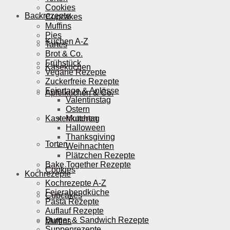
Cookies
Backrezepte
Cupcakes
Muffins
Pies
Kuchen A-Z
Tartes
Brot & Co.
Frühstück
Käsekuchen
Vegane Rezepte
Zuckerfreie Rezepte
Feiertage & Anlässe
Apfelkuchen & Co.
Valentinstag
Ostern
Kastenkuchen
Muttertag
Halloween
Thanksgiving
Torten
Weihnachten
Plätzchen Rezepte
Bake Together Rezepte
Cookies
Kochrezepte
Kochrezepte A-Z
Feierabendküche
Cupcakes
Pasta Rezepte
Auflauf Rezepte
Burger & Sandwich Rezepte
Muffins
Suppenrezepte