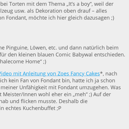
bei Torten mit dem Thema „It’s a boy“, weil der
ielzeug usw. als Dekoration oben drauf – alles
on Fondant, möchte ich hier gleich dazusagen ;)
ine Pinguine, Löwen, etc. und dann natürlich beim
 für den kleinen blauen Comic Babywal entschieden.
„Whalecome Home“ ;)
ideo mit Anleitung von Zoes Fancy Cakes
*, nach
ch kein Fan von Fondant bin, hatte ich ja schon
 an meiner Unfähigkeit mit Fondant umzugehen. Was
t Meister/Innen wohl eher ein „meh“ ;) Auf der
t hab und flicken musste. Deshalb die
in echtes Kuchenbuffet ;P