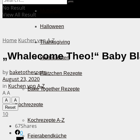
No Result
Muttertag
View All Result
Halloween
Home
Kuchen von A-Z
Thanksgiving
„Whalecome Theo!“ Baby B
Weihnachten
by
baketotheroots
Plätzchen Rezepte
August 23, 2020
in
Kuchen von A-Z
Bake Together Rezepte
A
A
A
A
Kochrezepte
Reset
10
Kochrezepte A-Z
67
Shares
0
Feierabendküche