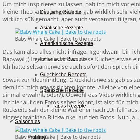
Um mich inspirieren zu lassen, hab ich mich vor eini
kleine Theo ja ein Junge ist. Es gab wirklich sehr vi
Deutsche Rezepte
wirklich süß gemacht, aber auch verdammt filigran, 
Asiatische Rezepte
Baby Whale Cake | Bake to the roots
Amerikanische Rezepte
Das kam also alles nicht infrage. Irgendwann bin ic
Babywal ;) Irgendwie wirkten diese Kuchen etwas ei
Italienische Rezepte
Ich hatte seltsamerweise auch sofort den Spruch e
Griechische Rezepte
Soweit zur Ideenfindung. Glücklicherweise gab es 
dem ich mich etwas richten konnte. Alleine von eine
Spanische Rezepte
einmal erwähnt, oder?). Obwohl das Video wirklich 
ihr hier auf den Fotos sehen könnt, ist also für mic
Tapas Rezepte
Rückseite sah der kleine Wal eher nach „Unfall“ aus,
eingeschränkten Blickwinkel auf den Fotos. Nun ja…
Saisonales
Baby Whale Cake | Bake to the roots
Frühling