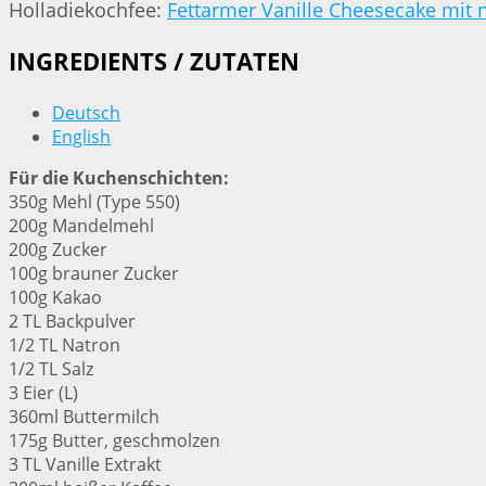
Holladiekochfee:
Fettarmer Vanille Cheesecake mit 
INGREDIENTS / ZUTATEN
Deutsch
English
Für die Kuchenschichten:
350g Mehl (Type 550)
200g Mandelmehl
200g Zucker
100g brauner Zucker
100g Kakao
2 TL Backpulver
1/2 TL Natron
1/2 TL Salz
3 Eier (L)
360ml Buttermilch
175g Butter, geschmolzen
3 TL Vanille Extrakt