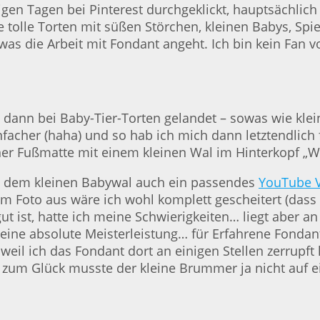
gen Tagen bei Pinterest durchgeklickt, hauptsächlich 
ele tolle Torten mit süßen Störchen, kleinen Babys, Sp
was die Arbeit mit Fondant angeht. Ich bin kein Fan v
h dann bei Baby-Tier-Torten gelandet – sowas wie kle
nfacher (haha) und so hab ich mich dann letztendlich
iner Fußmatte mit einem kleinen Wal im Hinterkopf 
zu dem kleinen Babywal auch ein passendes
YouTube V
m Foto aus wäre ich wohl komplett gescheitert (dass i
gut ist, hatte ich meine Schwierigkeiten… liegt aber
h eine absolute Meisterleistung… für Erfahrene Fondan
 weil ich das Fondant dort an einigen Stellen zerrupf
 zum Glück musste der kleine Brummer ja nicht auf e