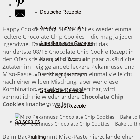
Deutsche Rezepte
Asiatische Rezepte
Happy Cookie Friday! Heute gibt es wieder einmal
leckere Chocolate Chip Cookies – die mag ja jeder
irgendwie. Damit wir hier aber nicht das
Amerikanische Rezepte
hundertste 08/15 Chocolate Chip Cookie Rezept in
den Ofen schieben, sind noch ein paar zusätzliche
Italienische Rezepte
Zutaten im Teig gelandet: leckere Pekannüsse und
Miso-Paste… Das klingt jetzt erst einmal vielleicht
Griechische Rezepte
nach einer wilden Mischung, aber wer diese
Kombination erst einmal probiert hat, wird
Spanische Rezepte
vermutlich nie wieder andere
Chocolate Chip
Cookies
knabbern wollen.
Tapas Rezepte
Saisonales
Miso Pekannuss Chocolate Chip Cookies | Bake to th
Beim Backen kommt Miso-Paste hierzulande eher
Frühling