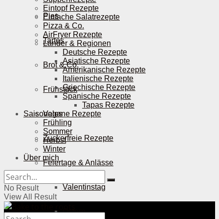
Eintopf Rezepte
Pies
Einfache Salatrezepte
Pizza & Co.
AirFryer Rezepte
Tartes
Länder & Regionen
Deutsche Rezepte
Asiatische Rezepte
Brot & Co.
Amerikanische Rezepte
Italienische Rezepte
Griechische Rezepte
Frühstück
Spanische Rezepte
Tapas Rezepte
Saisonales
Vegane Rezepte
Frühling
Sommer
Zuckerfreie Rezepte
Herbst
Winter
Über mich
Feiertage & Anlässe
Valentinstag
No Result
View All Result
Ostern