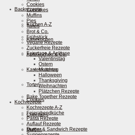
Cookies
Backrezepte
Cupcakes
Muffins
Pies
Kuchen A-Z
Tartes
Brot & Co.
Frühstück
Käsekuchen
Vegane Rezepte
Zuckerfreie Rezepte
Feiertage & Anlässe
Apfelkuchen & Co.
Valentinstag
Ostern
Kastenkuchen
Muttertag
Halloween
Thanksgiving
Torten
Weihnachten
Plätzchen Rezepte
Bake Together Rezepte
Cookies
Kochrezepte
Kochrezepte A-Z
Feierabendküche
Cupcakes
Pasta Rezepte
Auflauf Rezepte
Burger & Sandwich Rezepte
Muffins
Suppenrezepte