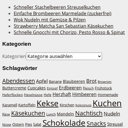
Schneller Stachelbeeren Streuselkuchen
Einfache Brombeeren Marmelade (zuckerfrei)
Wok Nudeln mit Gemüse & Pilzen
Strawberry Matcha San Sebastian Käsekuchen
Schnelle Gnocchi mit Chorizo, Pesto Rosso & Spinat
Kategorien
Kategorien
Schlagwörter
Abendessen
Brot
Apfel
Blaubeeren
Banane
Brownies
Erdbeeren
Buttercreme
Cupcakes
Frühstück
Fleisch
Eintopf
Herzhaft
Himbeeren
Homemade
Haferflocken
Haselnüsse
Hefe
Kuchen
Kekse
Kirschen
Karamell
Kartoffeln
Kokosnuss
Käsekuchen
Nachtisch
Nudeln
Mandeln
Lunch
Käse
Schokolade
Snacks
Streusel
Ostern
Salat
Pies
Nüsse