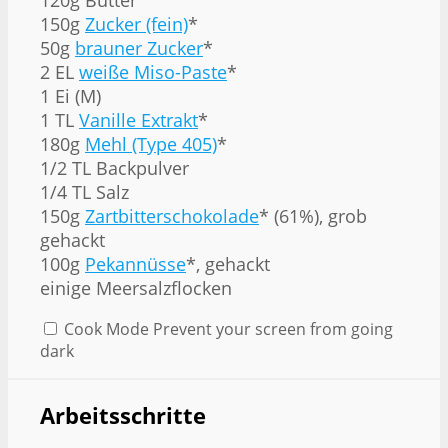
150g
Zucker (fein)
*
50g
brauner Zucker
*
2 EL
weiße Miso-Paste
*
1 Ei (M)
1 TL
Vanille Extrakt
*
180g
Mehl (Type 405)
*
1/2 TL Backpulver
1/4 TL Salz
150g
Zartbitterschokolade
* (61%), grob
gehackt
100g
Pekannüsse
*, gehackt
einige Meersalzflocken
Cook Mode
Prevent your screen from going
dark
Arbeitsschritte