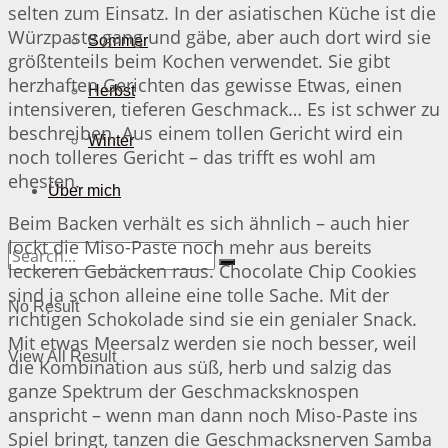
selten zum Einsatz. In der asiatischen Küche ist die
Würzpaste gang und gäbe, aber auch dort wird sie
Sommer
größtenteils beim Kochen verwendet. Sie gibt
herzhaften Gerichten das gewisse Etwas, einen
Herbst
intensiveren, tieferen Geschmack… Es ist schwer zu
beschreiben. Aus einem tollen Gericht wird ein
Winter
noch tolleres Gericht – das trifft es wohl am
ehesten.
Über mich
Beim Backen verhält es sich ähnlich – auch hier
lockt die Miso-Paste noch mehr aus bereits
leckeren Gebäcken raus. Chocolate Chip Cookies
sind ja schon alleine eine tolle Sache. Mit der
No Result
richtigen Schokolade sind sie ein genialer Snack.
Mit etwas Meersalz werden sie noch besser, weil
View All Result
die Kombination aus süß, herb und salzig das
ganze Spektrum der Geschmacksknospen
anspricht – wenn man dann noch Miso-Paste ins
Spiel bringt, tanzen die Geschmacksnerven Samba