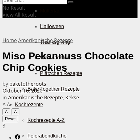
No Result
Muttertag
View All Result
Halloween
Home
Amerikanische Rezepte
Thanksgiving
Miso Pekannuss Chocolate
Weihnachten
Chip Cookies
Plätzchen Rezepte
by
baketotheroots
Bake Together Rezepte
Oktober 16, 2020
in
Amerikanische Rezepte
,
Kekse
A
A
Kochrezepte
A
A
Reset
Kochrezepte A-Z
3
Feierabendküche