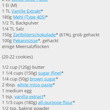
1 Ei (M)
1 TL
Vanille Extrakt
*
180g
Mehl (Type 405)
*
1/2 TL Backpulver
1/4 TL Salz
150g
Zartbitterschokolade
* (61%), grob gehackt
100g
Pekannüsse
*, gehackt
einige Meersalzflocken
(20-22 cookies)
1/2 cup (120g) butter
1 1/4 cups (150g)
sugar (fine)
*
1/4 cup (50g)
brown sugar
*
2 tbsp.
white miso paste
*
1 medium egg
1 tsp.
vanilla extract
*
1 1/3 cups (180g)
all-purpose flour
*
1/2 tsp. baking powder