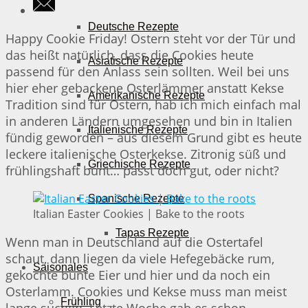
Deutsche Rezepte
Happy Cookie Friday! Ostern steht vor der Tür und
das heißt natürlich, dass die Cookies heute
Asiatische Rezepte
passend für den Anlass sein sollten. Weil bei uns
hier eher gebackene Osterlämmer anstatt Kekse
Amerikanische Rezepte
Tradition sind für Ostern, hab ich mich einfach mal
in anderen Ländern umgesehen und bin in Italien
Italienische Rezepte
fündig geworden – aus diesem Grund gibt es heute
leckere italienische Osterkekse. Zitronig süß und
Griechische Rezepte
frühlingshaft bunt… passt doch gut, oder nicht?
Spanische Rezepte
Italian Easter Cookies | Bake to the roots
Tapas Rezepte
Wenn man in Deutschland auf die Ostertafel
schaut, dann liegen da viele Hefegebäcke rum,
Saisonales
gekochte bunte Eier und hier und da noch ein
Osterlamm. Cookies und Kekse muss man meist
Frühling
lange suchen. Letzte Woche gab es schon