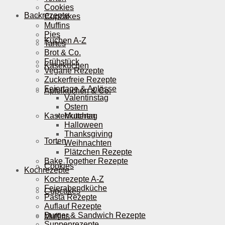
Cookies
Backrezepte
Cupcakes
Muffins
Pies
Kuchen A-Z
Tartes
Brot & Co.
Frühstück
Käsekuchen
Vegane Rezepte
Zuckerfreie Rezepte
Feiertage & Anlässe
Apfelkuchen & Co.
Valentinstag
Ostern
Kastenkuchen
Muttertag
Halloween
Thanksgiving
Torten
Weihnachten
Plätzchen Rezepte
Bake Together Rezepte
Cookies
Kochrezepte
Kochrezepte A-Z
Feierabendküche
Cupcakes
Pasta Rezepte
Auflauf Rezepte
Burger & Sandwich Rezepte
Muffins
Suppenrezepte