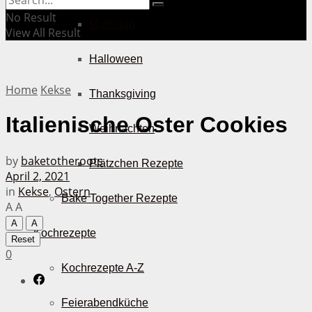
No Result
Muttertag
View All Result
Halloween
Home
Kekse
Thanksgiving
Italienische Oster Cookies
Weihnachten
by
baketotheroots
Plätzchen Rezepte
April 2, 2021
in
Kekse
,
Ostern
Bake Together Rezepte
A
A
A
A
Kochrezepte
Reset
0
Kochrezepte A-Z
Feierabendküche