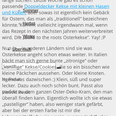
passende
Doppeldecker Kekse mit kleinen Hasen
Sommer
und Küken
, aber sowas ist eigentlich kein Gebäck
für Ostern, das man als „traditionell“ bezeichnen
Herbst
könnte. Kommt vielleicht irgendwann mal, wenn
das Rezept in den nächsten Jahren weiterverbreitet
wird. Die „Bake to the roots Osterkekse“. Yay! ;P
Winter
Nun ja – in anderen Ländern sind sie was
Über mich
Osterkekse angeht schon etwas weiter. In Italien
bäckt man sich gerne bunte „zitronige“ oder
„vanillige“ Kekse/Cookies, die so ein bisschen wie
kleine Päckchen aussehen. Oder kleine Knoten.
Irgendwas dazwischen ;) Klein, süß und super
No Result
lecker. Dazu auch noch schön bunt. Passt also
perfekt zu dem ganzen Oster-Deko-Kram, den man
View All Result
überall finden kann. Eigentlich wollte ich sie etwas
„pastelliger“ haben, also weniger stark gefärbt,
aber bei der ersten Farbe ist mir die