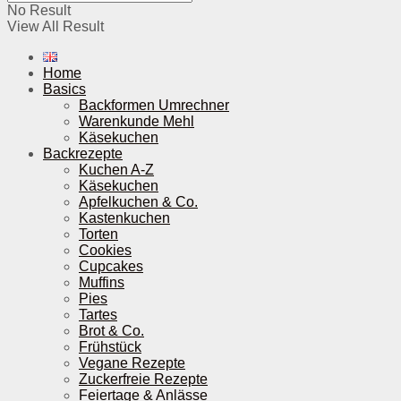
No Result
View All Result
Home
Basics
Backformen Umrechner
Warenkunde Mehl
Käsekuchen
Backrezepte
Kuchen A-Z
Käsekuchen
Apfelkuchen & Co.
Kastenkuchen
Torten
Cookies
Cupcakes
Muffins
Pies
Tartes
Brot & Co.
Frühstück
Vegane Rezepte
Zuckerfreie Rezepte
Feiertage & Anlässe