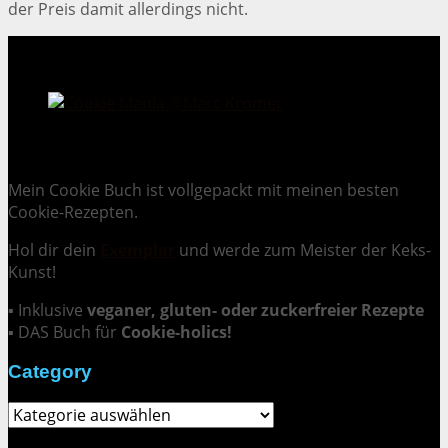
der Preis damit allerdings nicht.
Cookie Mania:
100 verlockende Keksrezepte.
Mein Cookie Buch ist vollgepackt mit meinen besten
Cookie-Rezepten.
Hol dir dein
Exemplar
und
werde zum Meister der Keks-
Kunst
!
▪ Inklusive
veganer, gluten- oder zuckerfreier Rezepte
▪ DAS Buch für
Cookie-holics!
Category
Category