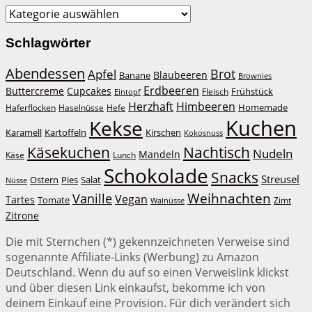
Kategorien
Schlagwörter
Abendessen
Brot
Apfel
Blaubeeren
Banane
Brownies
Erdbeeren
Buttercreme
Cupcakes
Frühstück
Fleisch
Eintopf
Herzhaft
Himbeeren
Homemade
Haferflocken
Haselnüsse
Hefe
Kuchen
Kekse
Kirschen
Karamell
Kartoffeln
Kokosnuss
Käsekuchen
Nachtisch
Nudeln
Mandeln
Lunch
Käse
Schokolade
Snacks
Streusel
Ostern
Salat
Pies
Nüsse
Weihnachten
Vanille
Vegan
Tartes
Tomate
Zimt
Walnüsse
Zitrone
Die mit Sternchen (*) gekennzeichneten Verweise sind
sogenannte Affiliate-Links (Werbung) zu Amazon
Deutschland. Wenn du auf so einen Verweislink klickst
und über diesen Link einkaufst, bekomme ich von
deinem Einkauf eine Provision. Für dich verändert sich