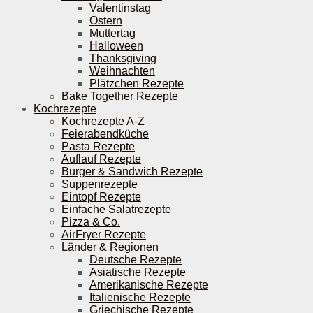
Valentinstag
Ostern
Muttertag
Halloween
Thanksgiving
Weihnachten
Plätzchen Rezepte
Bake Together Rezepte
Kochrezepte
Kochrezepte A-Z
Feierabendküche
Pasta Rezepte
Auflauf Rezepte
Burger & Sandwich Rezepte
Suppenrezepte
Eintopf Rezepte
Einfache Salatrezepte
Pizza & Co.
AirFryer Rezepte
Länder & Regionen
Deutsche Rezepte
Asiatische Rezepte
Amerikanische Rezepte
Italienische Rezepte
Griechische Rezepte