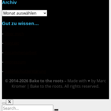
Archiv
Archiv
Gut zu wissen…
▪
Über mich
▪
Kontakt
▪
Zusammenarbeit
▪
Impressum
▪
Datenschutzerklärung
© 2014-2026 Bake to the roots –
Made with ♥ by Marc
Kromer | Bake to the roots. All rights reserved.