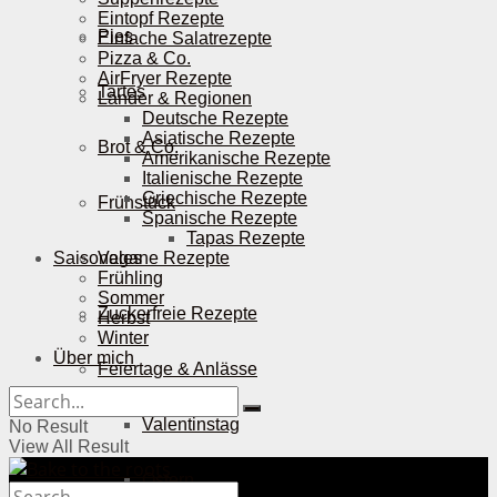
Eintopf Rezepte
Pies
Einfache Salatrezepte
Pizza & Co.
AirFryer Rezepte
Tartes
Länder & Regionen
Deutsche Rezepte
Asiatische Rezepte
Brot & Co.
Amerikanische Rezepte
Italienische Rezepte
Griechische Rezepte
Frühstück
Spanische Rezepte
Tapas Rezepte
Saisonales
Vegane Rezepte
Frühling
Sommer
Zuckerfreie Rezepte
Herbst
Winter
Über mich
Feiertage & Anlässe
Valentinstag
No Result
View All Result
Ostern