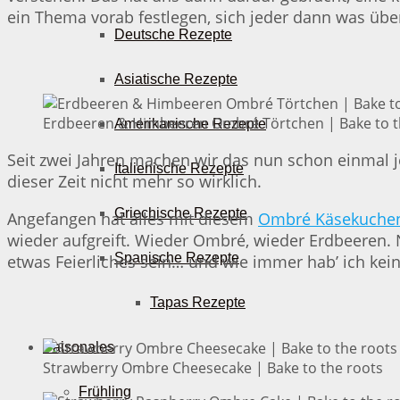
ein Thema vorab festlegen, sich jeder dann was üb
Deutsche Rezepte
Asiatische Rezepte
Erdbeeren & Himbeeren Ombré Törtchen | Bake to t
Amerikanische Rezepte
Seit zwei Jahren machen wir das nun schon einmal 
Italienische Rezepte
dieser Zeit nicht mehr so wirklich.
Griechische Rezepte
Angefangen hat alles mit diesem
Ombré Käsekuchen
wieder aufgreift. Wieder Ombré, wieder Erdbeeren. 
Spanische Rezepte
etwas Feierliches sein… und wie immer hab’ ich kein
Tapas Rezepte
Saisonales
Strawberry Ombre Cheesecake | Bake to the roots
Frühling