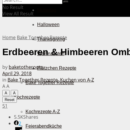
No Result
Muttertag
View All Result
Halloween
Home
Bake Together Rezepte
Thanksgiving
Erdbeeren & Himbeeren Omb
Weihnachten
by
baketotheroots
Plätzchen Rezepte
April 29, 2018
in
Bake Together Rezepte
,
Kuchen von A-Z
Bake Together Rezepte
A
A
A
A
Kochrezepte
Reset
51
Kochrezepte A-Z
5.5K
Shares
2
Feierabendküche