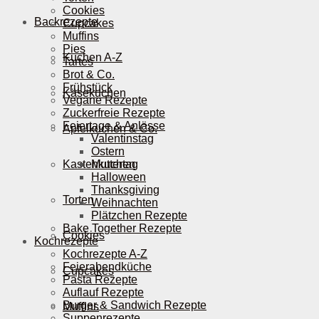
Cookies
Backrezepte
Cupcakes
Muffins
Pies
Kuchen A-Z
Tartes
Brot & Co.
Frühstück
Käsekuchen
Vegane Rezepte
Zuckerfreie Rezepte
Feiertage & Anlässe
Apfelkuchen & Co.
Valentinstag
Ostern
Kastenkuchen
Muttertag
Halloween
Thanksgiving
Torten
Weihnachten
Plätzchen Rezepte
Bake Together Rezepte
Cookies
Kochrezepte
Kochrezepte A-Z
Feierabendküche
Cupcakes
Pasta Rezepte
Auflauf Rezepte
Burger & Sandwich Rezepte
Muffins
Suppenrezepte