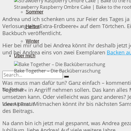
Strawberry Raspberry Ombre Cake | Bake to the roo
Sommer
Andrea und ich schenken uns zur Feier des Tages ja
Verlosung als »Extra-Erdbeere« auf dem Törtchen. E
Herbst
Backbuch veröffentlicht.
Winter
Hier bei mir und bei Andrea könnt ihr deshalb jetzt
und bei Andrea eins von zwei Exemplaren
Backen a
Über mich
Bake Together – Die Backüberraschung
Was muss man dafür tun? Ganz einfach – kommentier
Together« in Angriff nehmen sollen. Das kann alles
No Result
umsetzen kann. Oder vielleicht was ganz anderes? Je
Ideen parat. Mitmachen könnt ihr bis nächsten Sam
View All Result
des Beitrags.
Na dann bin ich jetzt mal gespannt, was Andrea geza
Jubiläum, liebe Andrea! Auf viele weitere Jahre.