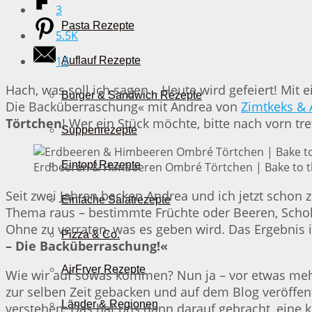
3
Pasta Rezepte
5.5K
17
Auflauf Rezepte
Hach, was soll ich sagen… Heute wird gefeiert! Mit
Burger & Sandwich Rezepte
Die Backüberraschung« mit Andrea von
Zimtkeks & 
Törtchen
! Wer ein Stück möchte, bitte nach vorn tr
Suppenrezepte
Eintopf Rezepte
Erdbeeren & Himbeeren Ombré Törtchen | Bake to t
Seit zwei Jahren backen Andrea und ich jetzt sch
Einfache Salatrezepte
Thema raus – bestimmte Früchte oder Beeren, Schoko
Ohne zu verraten, was es geben wird. Das Ergebnis i
Pizza & Co.
– Die Backüberraschung!«
AirFryer Rezepte
Wie wir auf sowas kommen? Nun ja – vor etwas mehr a
zur selben Zeit gebacken und auf dem Blog veröffen
Länder & Regionen
verstehen. Das hat uns dann darauf gebracht, eine