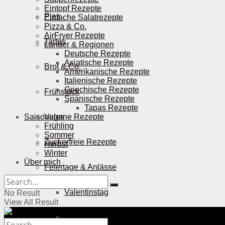
Eintopf Rezepte
Pies
Einfache Salatrezepte
Pizza & Co.
AirFryer Rezepte
Tartes
Länder & Regionen
Deutsche Rezepte
Asiatische Rezepte
Brot & Co.
Amerikanische Rezepte
Italienische Rezepte
Griechische Rezepte
Frühstück
Spanische Rezepte
Tapas Rezepte
Saisonales
Vegane Rezepte
Frühling
Sommer
Zuckerfreie Rezepte
Herbst
Winter
Über mich
Feiertage & Anlässe
Valentinstag
No Result
View All Result
Ostern