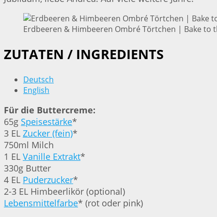
Erdbeeren & Himbeeren Ombré Törtchen | Bake to t
ZUTATEN / INGREDIENTS
Deutsch
English
Für die Buttercreme:
65g
Speisestärke
*
3 EL
Zucker (fein)
*
750ml Milch
1 EL
Vanille Extrakt
*
330g Butter
4 EL
Puderzucker
*
2-3 EL Himbeerlikör (optional)
Lebensmittelfarbe
* (rot oder pink)