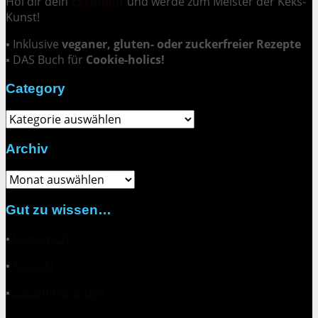
Hol dir dein
Exemplar
und
werde zum Meister der Keks-
Kunst
!
▪ Inklusive
veganer, gluten- oder zuckerfreier Rezepte
▪ DAS Buch für
Cookie-holics!
Category
Category
Archiv
Archiv
Gut zu wissen…
▪
Über mich
▪
Kontakt
▪
Zusammenarbeit