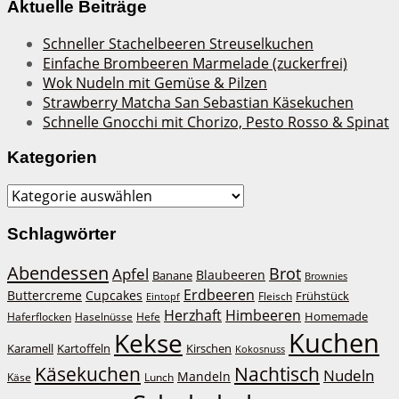
Aktuelle Beiträge
Schneller Stachelbeeren Streuselkuchen
Einfache Brombeeren Marmelade (zuckerfrei)
Wok Nudeln mit Gemüse & Pilzen
Strawberry Matcha San Sebastian Käsekuchen
Schnelle Gnocchi mit Chorizo, Pesto Rosso & Spinat
Kategorien
Kategorien
Schlagwörter
Abendessen
Brot
Apfel
Blaubeeren
Banane
Brownies
Erdbeeren
Buttercreme
Cupcakes
Frühstück
Fleisch
Eintopf
Herzhaft
Himbeeren
Homemade
Haferflocken
Haselnüsse
Hefe
Kuchen
Kekse
Kirschen
Karamell
Kartoffeln
Kokosnuss
Käsekuchen
Nachtisch
Nudeln
Mandeln
Lunch
Käse