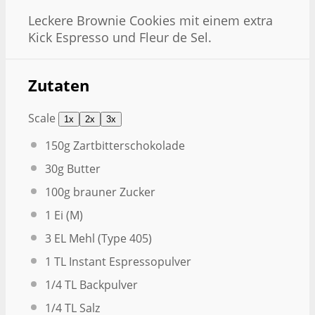
Leckere Brownie Cookies mit einem extra
Kick Espresso und Fleur de Sel.
Zutaten
Scale
1x
2x
3x
150g
Zartbitterschokolade
30g
Butter
100g
brauner Zucker
1
Ei (M)
3
EL Mehl (Type 405)
1
TL Instant Espressopulver
1/4
TL Backpulver
1/4
TL Salz