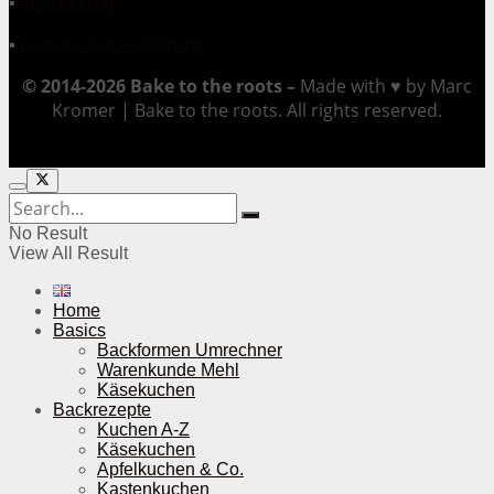
▪
Impressum
▪
Datenschutzerklärung
© 2014-2026 Bake to the roots –
Made with ♥ by Marc
Kromer | Bake to the roots. All rights reserved.
No Result
View All Result
Home
Basics
Backformen Umrechner
Warenkunde Mehl
Käsekuchen
Backrezepte
Kuchen A-Z
Käsekuchen
Apfelkuchen & Co.
Kastenkuchen