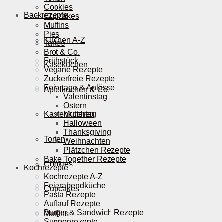
Cookies
Backrezepte
Cupcakes
Muffins
Pies
Kuchen A-Z
Tartes
Brot & Co.
Frühstück
Käsekuchen
Vegane Rezepte
Zuckerfreie Rezepte
Feiertage & Anlässe
Apfelkuchen & Co.
Valentinstag
Ostern
Kastenkuchen
Muttertag
Halloween
Thanksgiving
Torten
Weihnachten
Plätzchen Rezepte
Bake Together Rezepte
Cookies
Kochrezepte
Kochrezepte A-Z
Feierabendküche
Cupcakes
Pasta Rezepte
Auflauf Rezepte
Burger & Sandwich Rezepte
Muffins
Suppenrezepte