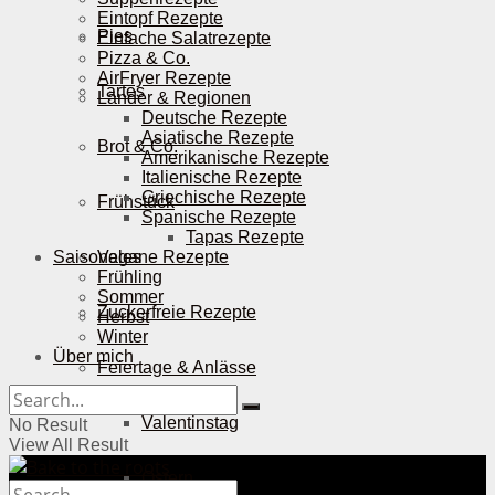
Eintopf Rezepte
Pies
Einfache Salatrezepte
Pizza & Co.
AirFryer Rezepte
Tartes
Länder & Regionen
Deutsche Rezepte
Asiatische Rezepte
Brot & Co.
Amerikanische Rezepte
Italienische Rezepte
Griechische Rezepte
Frühstück
Spanische Rezepte
Tapas Rezepte
Saisonales
Vegane Rezepte
Frühling
Sommer
Zuckerfreie Rezepte
Herbst
Winter
Über mich
Feiertage & Anlässe
Valentinstag
No Result
View All Result
Ostern