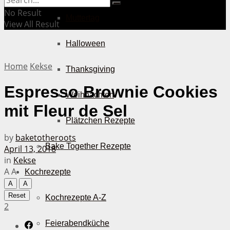
No Result
Muttertag
View All Result
Halloween
Home
Kekse
Thanksgiving
Espresso Brownie Cookies
Weihnachten
mit Fleur de Sel
Plätzchen Rezepte
by
baketotheroots
Bake Together Rezepte
April 13, 2018
in
Kekse
A
A
Kochrezepte
A
A
Reset
Kochrezepte A-Z
2
Feierabendküche