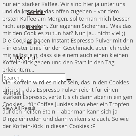
nur ein starker Kaffee. Wir sind hier ja unter uns
und da kann ich das offen zugeben – vor dem
Sommer
ersten Kaffee am Morgen, sollte man mich besser
nicht ansprechen. Zur eigenen Sicherheit. Was das
Herbst
mit den Cookies zu tun hat? Nun ja… nicht viel ;)
Die Cookies haben Instant Espresso Pulver mit drin
Winter
– in erster Linie für den Geschmack, aber ich rede
mir selbst ein, dass sie einem auch einen kleinen
Über mich
Koffein-Kick geben und den Start in den Tag
erleichtern…
Viel Koffein wird es nicht sein, das in den Cookies
drin ist – das Espresso Pulver reicht für einen
No Result
starken Espresso, verteilt sich dann aber in einigen
Cookies… für Coffee Junkies also eher ein Tropfen
View All Result
auf den heißen Stein – aber man kann sich ja
Dinge einreden und dann wirken sie auch. So wie
der Koffein-Kick in diesen Cookies :P