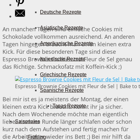
Deutsche Rezepte
Asiatische Rezepte
An manchen Tagen sind einfache Cookies mit
Schokolade vollkommen ausreichend. An anderen
Tagen hingegen braucht man einen kleinen extra
Amerikanische Rezepte
Kick. Für diese besonderen Tage sind diese
Espresso Brownie Cookies mit Fleur de Sel genau
Italienische Rezepte
das Richtige. Schmackofatz mit Koffein-Kick ;)
Griechische Rezepte
Espresso Brownie Cookies mit Fleur de Sel | Bake to 
Spanische Rezepte
Bei mir ist es ja meistens der Montag, der einen
kleinen extra Kick braucht. Kennt ihr ja sicher.
Tapas Rezepte
Nach dem Wochenende möchte man eigentlich
lieber noch ne Runde länger schlafen oder schon
Saisonales
kurz nach dem Aufstehen und fertig machen für
die Arbeit lieber wieder ins Bett ;) Bei mir hilft da
Frühling