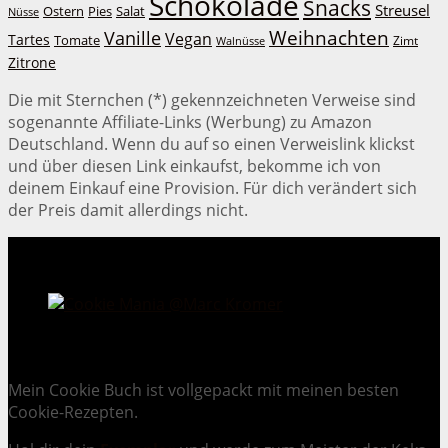
Schokolade
Snacks
Streusel
Ostern
Salat
Pies
Nüsse
Weihnachten
Vanille
Vegan
Tartes
Tomate
Zimt
Walnüsse
Zitrone
Die mit Sternchen (*) gekennzeichneten Verweise sind
sogenannte Affiliate-Links (Werbung) zu Amazon
Deutschland. Wenn du auf so einen Verweislink klickst
und über diesen Link einkaufst, bekomme ich von
deinem Einkauf eine Provision. Für dich verändert sich
der Preis damit allerdings nicht.
Cookie Mania:
100 verlockende Keksrezepte.
Mein Cookie Buch ist vollgepackt mit meinen besten
Cookie-Rezepten.