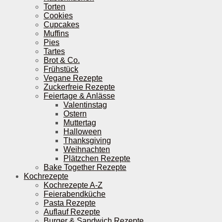
Torten
Cookies
Cupcakes
Muffins
Pies
Tartes
Brot & Co.
Frühstück
Vegane Rezepte
Zuckerfreie Rezepte
Feiertage & Anlässe
Valentinstag
Ostern
Muttertag
Halloween
Thanksgiving
Weihnachten
Plätzchen Rezepte
Bake Together Rezepte
Kochrezepte
Kochrezepte A-Z
Feierabendküche
Pasta Rezepte
Auflauf Rezepte
Burger & Sandwich Rezepte