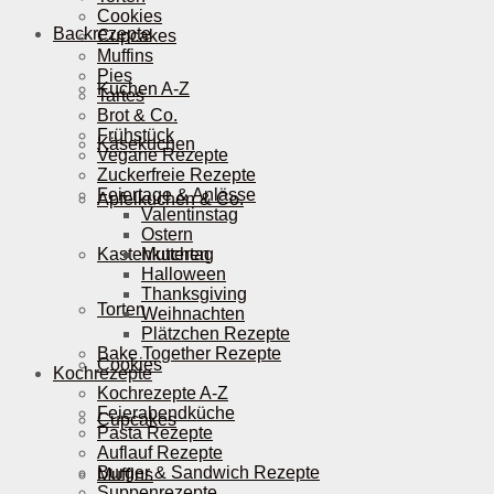
Cookies
Backrezepte
Cupcakes
Muffins
Pies
Kuchen A-Z
Tartes
Brot & Co.
Frühstück
Käsekuchen
Vegane Rezepte
Zuckerfreie Rezepte
Feiertage & Anlässe
Apfelkuchen & Co.
Valentinstag
Ostern
Kastenkuchen
Muttertag
Halloween
Thanksgiving
Torten
Weihnachten
Plätzchen Rezepte
Bake Together Rezepte
Cookies
Kochrezepte
Kochrezepte A-Z
Feierabendküche
Cupcakes
Pasta Rezepte
Auflauf Rezepte
Burger & Sandwich Rezepte
Muffins
Suppenrezepte