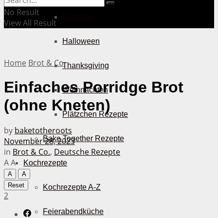
No Result
Muttertag
View All Result
Halloween
Home
Brot & Co.
Thanksgiving
Einfaches Porridge Brot
Weihnachten
(ohne Kneten)
Plätzchen Rezepte
by
baketotheroots
Bake Together Rezepte
November 28, 2023
in
Brot & Co.
,
Deutsche Rezepte
A
A
Kochrezepte
A
A
Reset
Kochrezepte A-Z
2
Feierabendküche