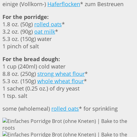
einige (Vollkorn-)
Haferflocken
* zum Bestreuen
For the porridge:
1.8 oz. (50g)
rolled oats
*
3.2 oz. (90g)
oat milk
*
5.3 oz. (150g) water
1 pinch of salt
For the bread dough:
1 cup (240ml) cold water
8.8 oz. (250g)
strong wheat flour
*
5.3 oz. (150g)
whole wheat flour
*
1 sachet (0.25 oz.) of dry yeast
1 tsp. salt
some (wholemeal)
rolled oats
* for sprinkling