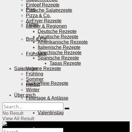
Eintopf Rezepte
Pies
Einfache Salatrezepte
Pizza & Co.
AirFryer Rezepte
Tartes
Länder & Regionen
Deutsche Rezepte
Asiatische Rezepte
Brot & Co.
Amerikanische Rezepte
Italienische Rezepte
Griechische Rezepte
Frühstück
Spanische Rezepte
Tapas Rezepte
Saisonales
Vegane Rezepte
Frühling
Sommer
Zuckerfreie Rezepte
Herbst
Winter
Über mich
Feiertage & Anlässe
Valentinstag
No Result
View All Result
Ostern