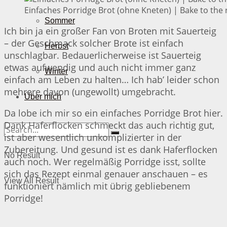
Einfaches Porridge Brot (ohne Kneten) | Bake to the 
Sommer
Ich bin ja ein großer Fan von Broten mit Sauerteig
– der Geschmack solcher Brote ist einfach
Herbst
unschlagbar. Bedauerlicherweise ist Sauerteig
etwas aufwendig und auch nicht immer ganz
Winter
einfach am Leben zu halten… Ich hab’ leider schon
mehrere davon (ungewollt) umgebracht.
Über mich
Da lobe ich mir so ein einfaches Porridge Brot hier.
Dank Haferflocken schmeckt das auch richtig gut,
ist aber wesentlich unkomplizierter in der
Zubereitung. Und gesund ist es dank Haferflocken
No Result
auch noch. Wer regelmäßig Porridge isst, sollte
sich das Rezept einmal genauer anschauen – es
View All Result
funktioniert nämlich mit übrig gebliebenem
Porridge!