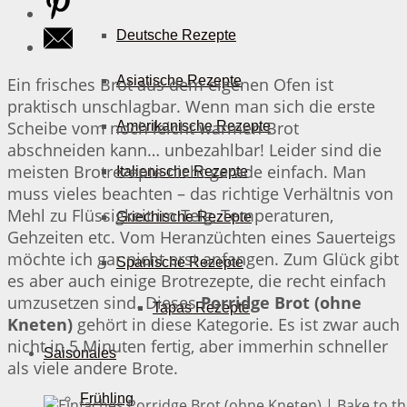
Deutsche Rezepte
Asiatische Rezepte
Ein frisches Brot aus dem eigenen Ofen ist
praktisch unschlagbar. Wenn man sich die erste
Scheibe vom noch leicht warmen Brot
Amerikanische Rezepte
abschneiden kann… unbezahlbar! Leider sind die
meisten Brotrezepte nicht gerade einfach. Man
Italienische Rezepte
muss vieles beachten – das richtige Verhältnis von
Mehl zu Flüssigkeit im Teig, Temperaturen,
Griechische Rezepte
Gehzeiten etc. Vom Heranzüchten eines Sauerteigs
möchte ich gar nicht erst anfangen. Zum Glück gibt
Spanische Rezepte
es aber auch einige Brotrezepte, die recht einfach
umzusetzen sind. Dieses
Porridge Brot (ohne
Tapas Rezepte
Kneten)
gehört in diese Kategorie. Es ist zwar auch
nicht in 5 Minuten fertig, aber immerhin schneller
Saisonales
als viele andere Brote.
Frühling