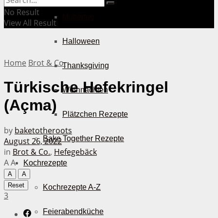
No Result
Muttertag
View All Result
Halloween
Home
Brot & Co.
Thanksgiving
Türkische Hefekringel
Weihnachten
(Açma)
Plätzchen Rezepte
by
baketotheroots
Bake Together Rezepte
August 26, 2022
in
Brot & Co.
,
Hefegebäck
A
A
Kochrezepte
A
A
Reset
Kochrezepte A-Z
3
Feierabendküche