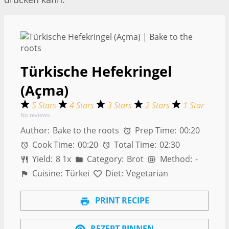
Türkische Hefekringel
(Açma)
5 Stars
4 Stars
3 Stars
2 Stars
1 Star
No reviews
Author:
Bake to the roots
Prep Time:
00:20
Cook Time:
00:20
Total Time:
02:30
Yield:
8
1
x
Category:
Brot
Method:
-
Cuisine:
Türkei
Diet:
Vegetarian
PRINT RECIPE
REZEPT PINNEN