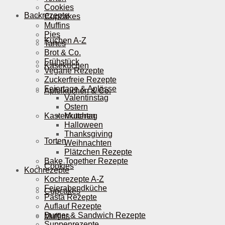
Cookies
Backrezepte
Cupcakes
Muffins
Pies
Kuchen A-Z
Tartes
Brot & Co.
Frühstück
Käsekuchen
Vegane Rezepte
Zuckerfreie Rezepte
Feiertage & Anlässe
Apfelkuchen & Co.
Valentinstag
Ostern
Kastenkuchen
Muttertag
Halloween
Thanksgiving
Torten
Weihnachten
Plätzchen Rezepte
Bake Together Rezepte
Cookies
Kochrezepte
Kochrezepte A-Z
Feierabendküche
Cupcakes
Pasta Rezepte
Auflauf Rezepte
Burger & Sandwich Rezepte
Muffins
Suppenrezepte