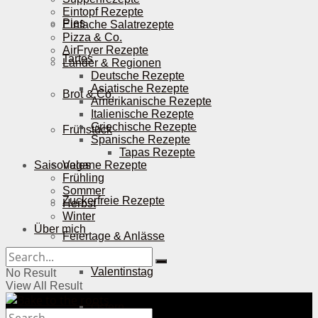
Eintopf Rezepte
Pies
Einfache Salatrezepte
Pizza & Co.
AirFryer Rezepte
Tartes
Länder & Regionen
Deutsche Rezepte
Asiatische Rezepte
Brot & Co.
Amerikanische Rezepte
Italienische Rezepte
Griechische Rezepte
Frühstück
Spanische Rezepte
Tapas Rezepte
Saisonales
Vegane Rezepte
Frühling
Sommer
Zuckerfreie Rezepte
Herbst
Winter
Über mich
Feiertage & Anlässe
Valentinstag
No Result
View All Result
Ostern