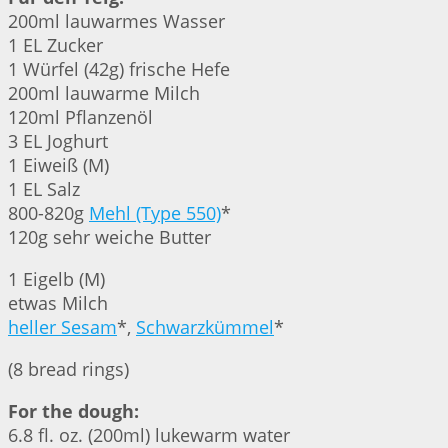
200ml lauwarmes Wasser
1 EL Zucker
1 Würfel (42g) frische Hefe
200ml lauwarme Milch
120ml Pflanzenöl
3 EL Joghurt
1 Eiweiß (M)
1 EL Salz
800-820g
Mehl (Type 550)
*
120g sehr weiche Butter
1 Eigelb (M)
etwas Milch
heller Sesam
*,
Schwarzkümmel
*
(8 bread rings)
For the dough:
6.8 fl. oz. (200ml) lukewarm water