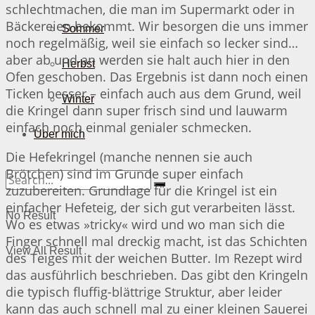
schlechtmachen, die man im Supermarkt oder in
Bäckereien bekommt. Wir besorgen die uns immer
Sommer
noch regelmäßig, weil sie einfach so lecker sind…
aber ab und an werden sie halt auch hier in den
Herbst
Ofen geschoben. Das Ergebnis ist dann noch einen
Ticken besser – einfach auch aus dem Grund, weil
Winter
die Kringel dann super frisch sind und lauwarm
einfach noch einmal genialer schmecken.
Über mich
Die Hefekringel (manche nennen sie auch
Brötchen) sind im Grunde super einfach
zuzubereiten. Grundlage für die Kringel ist ein
einfacher Hefeteig, der sich gut verarbeiten lässt.
No Result
Wo es etwas »tricky« wird und wo man sich die
Finger schnell mal dreckig macht, ist das Schichten
View All Result
des Teiges mit der weichen Butter. Im Rezept wird
das ausführlich beschrieben. Das gibt den Kringeln
die typisch fluffig-blättrige Struktur, aber leider
kann das auch schnell mal zu einer kleinen Sauerei