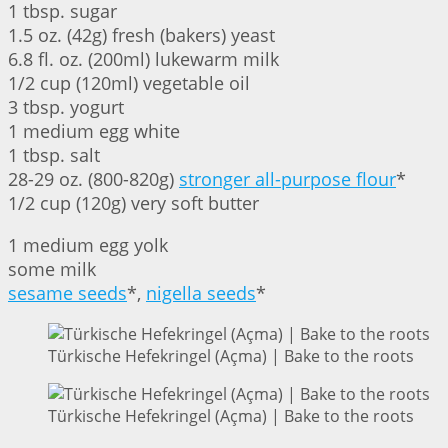
1 tbsp. sugar
1.5 oz. (42g) fresh (bakers) yeast
6.8 fl. oz. (200ml) lukewarm milk
1/2 cup (120ml) vegetable oil
3 tbsp. yogurt
1 medium egg white
1 tbsp. salt
28-29 oz. (800-820g)
stronger all-purpose flour
*
1/2 cup (120g) very soft butter
1 medium egg yolk
some milk
sesame seeds
*,
nigella seeds
*
Türkische Hefekringel (Açma) | Bake to the roots
Türkische Hefekringel (Açma) | Bake to the roots