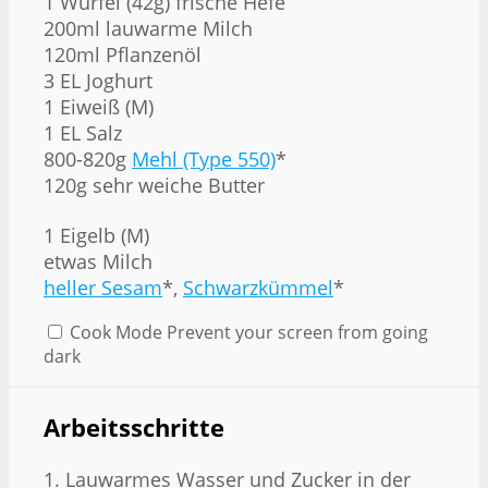
1 Würfel (42g) frische Hefe
200ml lauwarme Milch
120ml Pflanzenöl
3 EL Joghurt
1 Eiweiß (M)
1 EL Salz
800-820g
Mehl (Type 550)
*
120g sehr weiche Butter
1
Eigelb (M)
etwas Milch
heller Sesam
*,
Schwarzkümmel
*
Cook Mode
Prevent your screen from going
dark
Arbeitsschritte
1. Lauwarmes Wasser und Zucker in der