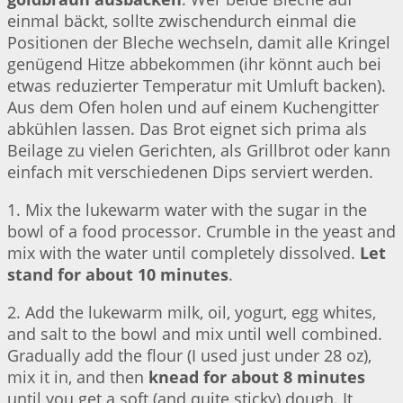
einmal bäckt, sollte zwischendurch einmal die
Positionen der Bleche wechseln, damit alle Kringel
genügend Hitze abbekommen (ihr könnt auch bei
etwas reduzierter Temperatur mit Umluft backen).
Aus dem Ofen holen und auf einem Kuchengitter
abkühlen lassen. Das Brot eignet sich prima als
Beilage zu vielen Gerichten, als Grillbrot oder kann
einfach mit verschiedenen Dips serviert werden.
1. Mix the lukewarm water with the sugar in the
bowl of a food processor. Crumble in the yeast and
mix with the water until completely dissolved.
Let
stand for about 10 minutes
.
2. Add the lukewarm milk, oil, yogurt, egg whites,
and salt to the bowl and mix until well combined.
Gradually add the flour (I used just under 28 oz),
mix it in, and then
knead for about 8 minutes
until you get a soft (and quite sticky) dough. It