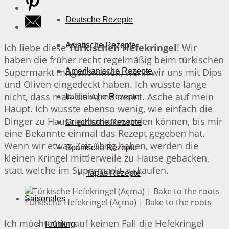
Deutsche Rezepte
Asiatische Rezepte
Ich liebe diese
Türkischen Hefekringel
! Wir
haben die früher recht regelmäßig beim türkischen
Supermarkt mitgenommen, wenn wir uns mit Dips
Amerikanische Rezepte
und Oliven eingedeckt haben. Ich wusste lange
nicht, dass man die Açma nennt. Asche auf mein
Italienische Rezepte
Haupt. Ich wusste ebenso wenig, wie einfach die
Dinger zu Hause gebacken werden können, bis mir
Griechische Rezepte
eine Bekannte einmal das Rezept gegeben hat.
Wenn wir etwas Zeit übrig haben, werden die
Spanische Rezepte
kleinen Kringel mittlerweile zu Hause gebacken,
statt welche im Supermarkt zu kaufen.
Tapas Rezepte
Saisonales
Türkische Hefekringel (Açma) | Bake to the roots
Ich möchte hier auf keinen Fall die Hefekringel
Frühling