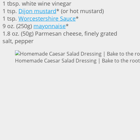
1 tbsp. white wine vinegar
1 tsp.
Dijon mustard
* (or hot mustard)
1 tsp.
Worcestershire Sauce
*
9 oz. (250g)
mayonnaise
*
1.8 oz. (50g) Parmesan cheese, finely grated
salt, pepper
Homemade Caesar Salad Dressing | Bake to the root