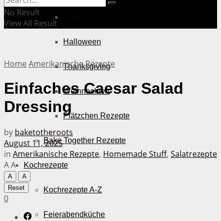
No Result
Muttertag
View All Result
Halloween
Home
Amerikanische Rezepte
Thanksgiving
Einfaches Caesar Salad
Weihnachten
Dressing
Plätzchen Rezepte
by
baketotheroots
Bake Together Rezepte
August 11, 2025
in
Amerikanische Rezepte
,
Homemade Stuff
,
Salatrezepte
A
A
Kochrezepte
A
A
Reset
Kochrezepte A-Z
0
Feierabendküche