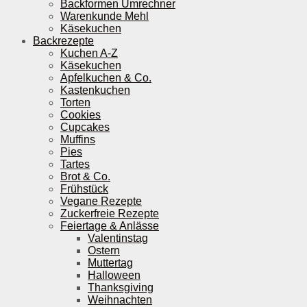
Backformen Umrechner
Warenkunde Mehl
Käsekuchen
Backrezepte
Kuchen A-Z
Käsekuchen
Apfelkuchen & Co.
Kastenkuchen
Torten
Cookies
Cupcakes
Muffins
Pies
Tartes
Brot & Co.
Frühstück
Vegane Rezepte
Zuckerfreie Rezepte
Feiertage & Anlässe
Valentinstag
Ostern
Muttertag
Halloween
Thanksgiving
Weihnachten