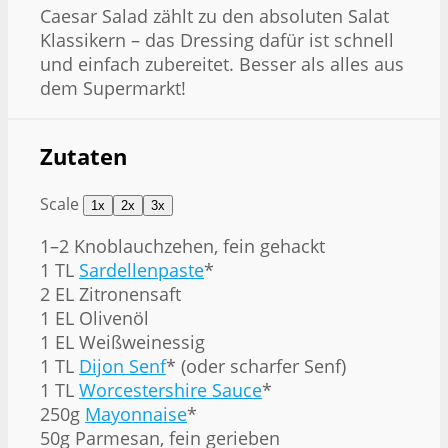
Caesar Salad zählt zu den absoluten Salat
Klassikern – das Dressing dafür ist schnell
und einfach zubereitet. Besser als alles aus
dem Supermarkt!
Zutaten
Scale
1x
2x
3x
1
–
2
Knoblauchzehen, fein gehackt
1
TL
Sardellenpaste
*
2
EL Zitronensaft
1
EL Olivenöl
1
EL Weißweinessig
1
TL
Dijon Senf
* (oder scharfer Senf)
1
TL
Worcestershire Sauce
*
250g
Mayonnaise
*
50g
Parmesan, fein gerieben