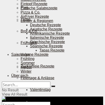
Eintopf Rezepte
Pies
Einfache Salatrezepte
Pizza & Co.
AirFryer Rezepte
Tartes
Länder & Regionen
Deutsche Rezepte
Asiatische Rezepte
Brot & Co.
Amerikanische Rezepte
Italienische Rezepte
Griechische Rezepte
Frühstück
Spanische Rezepte
Tapas Rezepte
Saisonales
Vegane Rezepte
Frühling
Sommer
Zuckerfreie Rezepte
Herbst
Winter
Über mich
Feiertage & Anlässe
Valentinstag
No Result
View All Result
Ostern