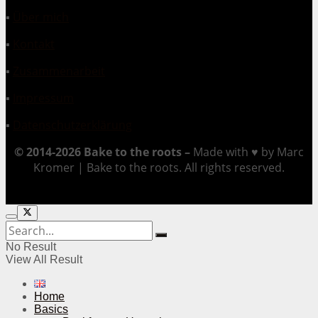
▪
Über mich
▪
Kontakt
▪
Zusammenarbeit
▪
Impressum
▪
Datenschutzerklärung
© 2014-2026 Bake to the roots –
Made with ♥ by Marc
Kromer | Bake to the roots. All rights reserved.
No Result
View All Result
Home
Basics