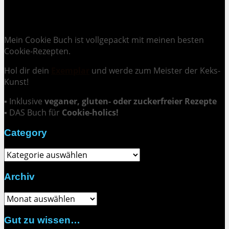
Cookie Mania:
100 verlockende Keksrezepte.
Mein Cookie Buch ist vollgepackt mit meinen besten
Cookie-Rezepten.
Hol dir dein
Exemplar
und
werde zum Meister der Keks-
Kunst
!
▪ Inklusive
veganer, gluten- oder zuckerfreier Rezepte
▪ DAS Buch für
Cookie-holics!
Category
Category
Archiv
Archiv
Gut zu wissen…