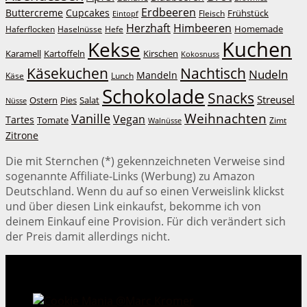
Erdbeeren
Buttercreme
Cupcakes
Frühstück
Fleisch
Eintopf
Herzhaft
Himbeeren
Homemade
Haferflocken
Haselnüsse
Hefe
Kuchen
Kekse
Kirschen
Karamell
Kartoffeln
Kokosnuss
Käsekuchen
Nachtisch
Nudeln
Mandeln
Lunch
Käse
Schokolade
Snacks
Streusel
Ostern
Salat
Pies
Nüsse
Weihnachten
Vanille
Vegan
Tartes
Tomate
Zimt
Walnüsse
Zitrone
Die mit Sternchen (*) gekennzeichneten Verweise sind
sogenannte Affiliate-Links (Werbung) zu Amazon
Deutschland. Wenn du auf so einen Verweislink klickst
und über diesen Link einkaufst, bekomme ich von
deinem Einkauf eine Provision. Für dich verändert sich
der Preis damit allerdings nicht.