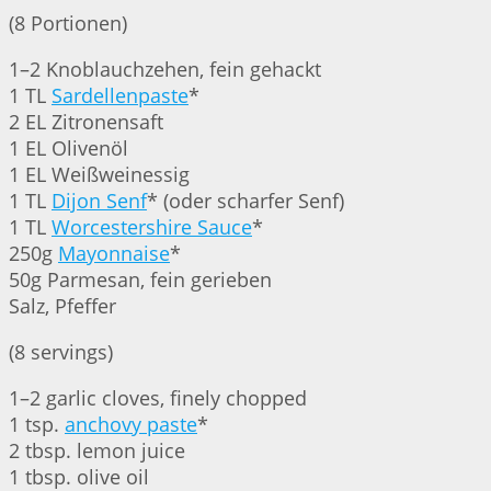
(8 Portionen)
1–2 Knoblauchzehen, fein gehackt
1 TL
Sardellenpaste
*
2 EL Zitronensaft
1 EL Olivenöl
1 EL Weißweinessig
1 TL
Dijon Senf
* (oder scharfer Senf)
1 TL
Worcestershire Sauce
*
250g
Mayonnaise
*
50g Parmesan, fein gerieben
Salz, Pfeffer
(8 servings)
1–2 garlic cloves, finely chopped
1 tsp.
anchovy paste
*
2 tbsp. lemon juice
1 tbsp. olive oil