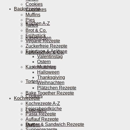
Cookies
Backrezepte
Cupcakes
Muffins
Pies
Kuchen A-Z
Tartes
Brot & Co.
Frühstück
Käsekuchen
Vegane Rezepte
Zuckerfreie Rezepte
Feiertage & Anlässe
Apfelkuchen & Co.
Valentinstag
Ostern
Kastenkuchen
Muttertag
Halloween
Thanksgiving
Torten
Weihnachten
Plätzchen Rezepte
Bake Together Rezepte
Cookies
Kochrezepte
Kochrezepte A-Z
Feierabendküche
Cupcakes
Pasta Rezepte
Auflauf Rezepte
Burger & Sandwich Rezepte
Muffins
Suppenrezepte