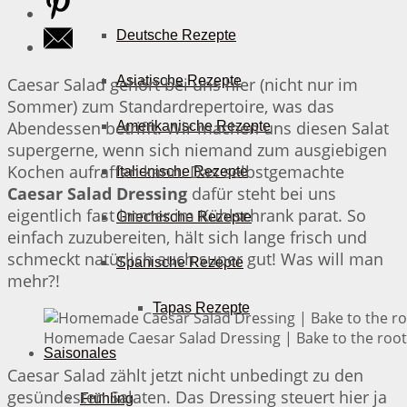
Deutsche Rezepte
Asiatische Rezepte
Caesar Salad gehört bei uns hier (nicht nur im
Sommer) zum Standardrepertoire, was das
Abendessen betrifft. Wir machen uns diesen Salat
Amerikanische Rezepte
supergerne, wenn sich niemand zum ausgiebigen
Kochen aufraffen kann. Das selbstgemachte
Italienische Rezepte
Caesar Salad Dressing
dafür steht bei uns
eigentlich fast immer im Kühlschrank parat. So
Griechische Rezepte
einfach zuzubereiten, hält sich lange frisch und
schmeckt natürlich auch super gut! Was will man
Spanische Rezepte
mehr?!
Tapas Rezepte
Homemade Caesar Salad Dressing | Bake to the root
Saisonales
Caesar Salad zählt jetzt nicht unbedingt zu den
gesündesten Salaten. Das Dressing steuert hier ja
Frühling