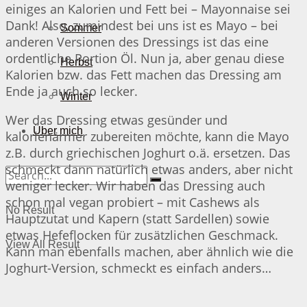
einiges an Kalorien und Fett bei – Mayonnaise sei
Dank! Also, zumindest bei uns ist es Mayo – bei
Sommer
anderen Versionen des Dressings ist das eine
ordentliche Portion Öl. Nun ja, aber genau diese
Herbst
Kalorien bzw. das Fett machen das Dressing am
Ende ja auch so lecker.
Winter
Wer das Dressing etwas gesünder und
Über mich
kalorienärmer zubereiten möchte, kann die Mayo
z.B. durch griechischen Joghurt o.ä. ersetzen. Das
schmeckt dann natürlich etwas anders, aber nicht
weniger lecker. Wir haben das Dressing auch
schon mal vegan probiert – mit Cashews als
No Result
Hauptzutat und Kapern (statt Sardellen) sowie
etwas Hefeflocken für zusätzlichen Geschmack.
View All Result
Kann man ebenfalls machen, aber ähnlich wie die
Joghurt-Version, schmeckt es einfach anders…