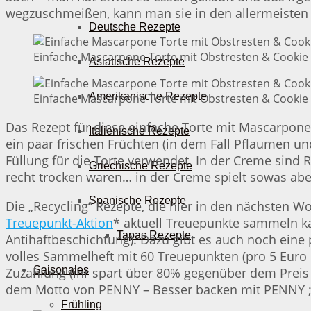
wegzuschmeißen, kann man sie in den allermeisten 
Deutsche Rezepte
Einfache Mascarpone Torte mit Obstresten & Cookie 
Asiatische Rezepte
Amerikanische Rezepte
Einfache Mascarpone Torte mit Obstresten & Cookie 
Das Rezept für diese einfache Torte mit Mascarpon
Italienische Rezepte
ein paar frischen Früchten (in dem Fall Pflaumen u
Füllung für die Torte verwendet. In der Creme sind 
Griechische Rezepte
recht trocken waren… in der Creme spielt sowas aber 
Spanische Rezepte
Die „Recycling“ Rezepte, die hier in den nächsten
Treuepunkt-Aktion
* aktuell Treuepunkte sammeln ka
Tapas Rezepte
Antihaftbeschichtung). Dazu gibt es auch noch eine
volles Sammelheft mit 60 Treuepunkten (pro 5 Eur
Saisonales
Zuzahlung (ihr spart über 80% gegenüber dem Prei
dem Motto von PENNY – Besser backen mit PENNY ;
Frühling