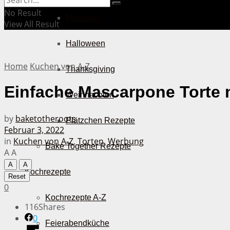
No Result
Muttertag
View All Result
Halloween
Home
Kuchen von A-Z
Thanksgiving
Einfache Mascarpone Torte 
Weihnachten
by
baketotheroots
Plätzchen Rezepte
Februar 3, 2022
in
Kuchen von A-Z
,
Torten
,
Werbung
Bake Together Rezepte
A
A
A
A
Kochrezepte
Reset
0
Kochrezepte A-Z
116
Shares
0
Feierabendküche