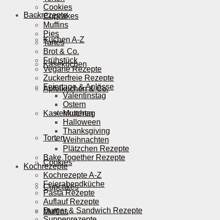
Cookies
Backrezepte
Cupcakes
Muffins
Pies
Kuchen A-Z
Tartes
Brot & Co.
Frühstück
Käsekuchen
Vegane Rezepte
Zuckerfreie Rezepte
Feiertage & Anlässe
Apfelkuchen & Co.
Valentinstag
Ostern
Kastenkuchen
Muttertag
Halloween
Thanksgiving
Torten
Weihnachten
Plätzchen Rezepte
Bake Together Rezepte
Cookies
Kochrezepte
Kochrezepte A-Z
Feierabendküche
Cupcakes
Pasta Rezepte
Auflauf Rezepte
Burger & Sandwich Rezepte
Muffins
Suppenrezepte