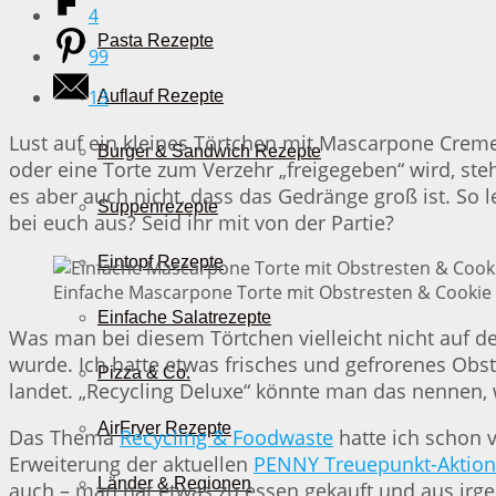
4
Pasta Rezepte
99
13
Auflauf Rezepte
Lust auf ein kleines Törtchen mit Mascarpone Creme
Burger & Sandwich Rezepte
oder eine Torte zum Verzehr „freigegeben“ wird, s
es aber auch nicht, dass das Gedränge groß ist. So 
Suppenrezepte
bei euch aus? Seid ihr mit von der Partie?
Eintopf Rezepte
Einfache Mascarpone Torte mit Obstresten & Cookie 
Einfache Salatrezepte
Was man bei diesem Törtchen vielleicht nicht auf de
wurde. Ich hatte etwas frisches und gefrorenes Obst
Pizza & Co.
landet. „Recycling Deluxe“ könnte man das nennen,
AirFryer Rezepte
Das Thema
Recycling & Foodwaste
hatte ich schon 
Erweiterung der aktuellen
PENNY Treuepunkt-Aktion
Länder & Regionen
auch – man hat etwas zu essen gekauft und aus irge