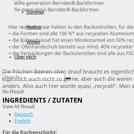
Re-generation Berndes®-Backformen
Sommer
Hier noch ein paar Fakten zu den Backutensilien, für di
Herbst
+ die Formen sind alle 100 %* aus recycelten Aluminium
+ die Rührschüssel hat einen Mindestanteil von 50% rec
Winter
+ der Ofenhandschuh besteht aus mind. 40% recycelte
+ die Verpackungen der Backutensilien sind alle aus FSC
Über mich
Die frischen Beeren oben drauf braucht es eigentlic
eigentlich auch nicht so gerne, aber auch die ware
anders. Also auch hier wurde quasi „recycelt“. Man s
No Result
INGREDIENTS / ZUTATEN
View All Result
Deutsch
English
Für die Kuchenschicht: