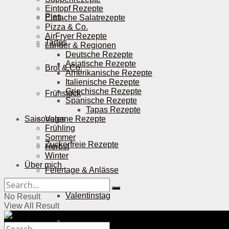
Eintopf Rezepte
Pies
Einfache Salatrezepte
Pizza & Co.
AirFryer Rezepte
Tartes
Länder & Regionen
Deutsche Rezepte
Asiatische Rezepte
Brot & Co.
Amerikanische Rezepte
Italienische Rezepte
Griechische Rezepte
Frühstück
Spanische Rezepte
Tapas Rezepte
Saisonales
Vegane Rezepte
Frühling
Sommer
Zuckerfreie Rezepte
Herbst
Winter
Über mich
Feiertage & Anlässe
Valentinstag
No Result
View All Result
Ostern