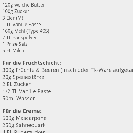
120g weiche Butter
100g Zucker
3 Eier (M)
1 TL Vanille Paste
160g Mehl (Type 405)
2 TL Backpulver
1 Prise Salz
5 EL Milch
Für die Fruchtschicht:
300g Früchte & Beeren (frisch oder TK-Ware aufgeta
20g Speisestärke
2 EL Zucker
1/2 TL Vanille Paste
50ml Wasser
Für die Creme:
500g Mascarpone
250g Sahnequark
4 EL Puderzucker