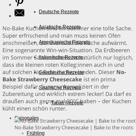
Deutsche Rezepte
Asiatische Rezepte
No-Bake Kuchen sind im Sommer eine tolle Sache.
Super erfrischend und man muss keinen Ofen
anschmeißen, der eventuell die Küche aufwärmt.
Amerikanische Rezepte
Eine sogenannte Win-win-Situation. Da Erdbeeren
im Sommer Saison haben, ist natürlich nur logisch,
Italienische Rezepte
dass die kleinen roten Kolleg:innen auch in und
auf solchen No-Bake Kuchen landen. Dieser
No-
Griechische Rezepte
Bake Strawberry Cheesecake
ist ein prima
Beispiel dafür. Super unkompliziert in der
Spanische Rezepte
Zubereitung und wirklich extrem lecker! Da darf es
draußen auch gerne mal 30°C haben – der Kuchen
Tapas Rezepte
kühlt einen schön runter.
Saisonales
No-Bake Strawberry Cheesecake | Bake to the roots
Frühling