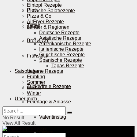
Eintopf Rezepte
Pies
Einfache Salatrezepte
Pizza & Co.
AirFryer Rezepte
Tartes
Länder & Regionen
Deutsche Rezepte
Asiatische Rezepte
Brot & Co.
Amerikanische Rezepte
Italienische Rezepte
Griechische Rezepte
Frühstück
Spanische Rezepte
Tapas Rezepte
Saisonales
Vegane Rezepte
Frühling
Sommer
Zuckerfreie Rezepte
Herbst
Winter
Über mich
Feiertage & Anlässe
Valentinstag
No Result
View All Result
Ostern