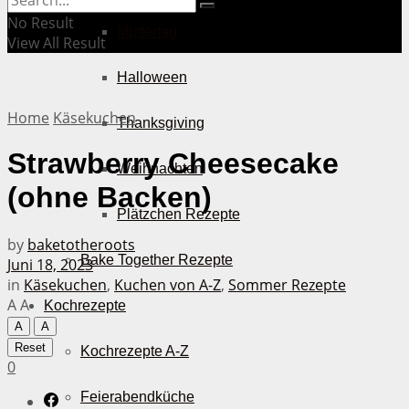
No Result
Muttertag
View All Result
Halloween
Home
Käsekuchen
Thanksgiving
Strawberry Cheesecake
Weihnachten
(ohne Backen)
Plätzchen Rezepte
by
baketotheroots
Bake Together Rezepte
Juni 18, 2023
in
Käsekuchen
,
Kuchen von A-Z
,
Sommer Rezepte
A
A
Kochrezepte
A
A
Reset
Kochrezepte A-Z
0
Feierabendküche