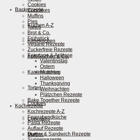
Cookies
Backrezepte
Cupcakes
Muffins
Pies
Kuchen A-Z
Tartes
Brot & Co.
Frühstück
Käsekuchen
Vegane Rezepte
Zuckerfreie Rezepte
Feiertage & Anlässe
Apfelkuchen & Co.
Valentinstag
Ostern
Kastenkuchen
Muttertag
Halloween
Thanksgiving
Torten
Weihnachten
Plätzchen Rezepte
Bake Together Rezepte
Cookies
Kochrezepte
Kochrezepte A-Z
Feierabendküche
Cupcakes
Pasta Rezepte
Auflauf Rezepte
Burger & Sandwich Rezepte
Muffins
Suppenrezepte