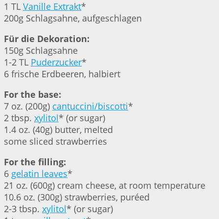
1 TL
Vanille Extrakt
*
200g Schlagsahne, aufgeschlagen
Für die Dekoration:
150g Schlagsahne
1-2 TL
Puderzucker
*
6 frische Erdbeeren, halbiert
For the base:
7 oz. (200g)
cantuccini/biscotti
*
2 tbsp.
xylitol
* (or sugar)
1.4 oz. (40g) butter, melted
some sliced strawberries
For the filling:
6
gelatin leaves
*
21 oz. (600g) cream cheese, at room temperature
10.6 oz. (300g) strawberries, puréed
2-3 tbsp.
xylitol
* (or sugar)