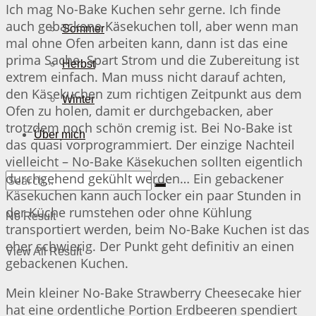
Ich mag No-Bake Kuchen sehr gerne. Ich finde
auch gebackene Käsekuchen toll, aber wenn man
Sommer
mal ohne Ofen arbeiten kann, dann ist das eine
prima Sache. Spart Strom und die Zubereitung ist
Herbst
extrem einfach. Man muss nicht darauf achten,
den Käsekuchen zum richtigen Zeitpunkt aus dem
Winter
Ofen zu holen, damit er durchgebacken, aber
trotzdem noch schön cremig ist. Bei No-Bake ist
Über mich
das quasi vorprogrammiert. Der einzige Nachteil
vielleicht – No-Bake Käsekuchen sollten eigentlich
durchgehend gekühlt werden… Ein gebackener
Käsekuchen kann auch locker ein paar Stunden in
der Küche rumstehen oder ohne Kühlung
No Result
transportiert werden, beim No-Bake Kuchen ist das
eher schwierig. Der Punkt geht definitiv an einen
View All Result
gebackenen Kuchen.
Mein kleiner No-Bake Strawberry Cheesecake hier
hat eine ordentliche Portion Erdbeeren spendiert