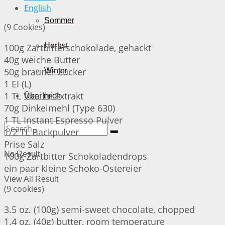
English
Sommer
(9 Cookies)
Herbst
100g Zartbitterschokolade, gehackt
40g weiche Butter
50g brauner Zucker
Winter
1 EI (L)
1 TL Vanille Extrakt
Über mich
70g Dinkelmehl (Type 630)
1 TL Instant Espresso Pulver
1/2 TL Backpulver
Prise Salz
No Result
100g Zartbitter Schokoladendrops
ein paar kleine Schoko-Ostereier
View All Result
(9 cookies)
3.5 oz. (100g) semi-sweet chocolate, chopped
1.4 oz. (40g) butter, room temperature