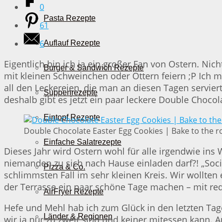
0
Pasta Rezepte
61
6
Auflauf Rezepte
Eigentlich bin ich ja ein großer Fan von Ostern. 
Burger & Sandwich Rezepte
mit kleinen Schweinchen oder Ottern feiern ;P Ich m
all den Leckereien, die man an diesen Tagen servier
Suppenrezepte
deshalb gibt es jetzt ein paar leckere Double Chocol
Eintopf Rezepte
Double Chocolate Easter Egg Cookies | Bake to the r
Einfache Salatrezepte
Dieses Jahr wird Ostern wohl für alle irgendwie ins
niemanden zu sich nach Hause einladen darf?! „Socia
Pizza & Co.
schlimmsten Fall im sehr kleinen Kreis. Wir wollten e
der Terrasse ein paar schöne Tage machen – mit re
AirFryer Rezepte
Hefe und Mehl hab ich zum Glück in den letzten Tage
Länder & Regionen
wir ja nur zu zweit sind und keiner mitessen kann. 