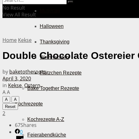
No Result
Muttertag
View All Result
Halloween
Home
Kekse
Thanksgiving
Double Chocolate Ostereier
Weihnachten
by
baketotheroots
Plätzchen Rezepte
April 3, 2020
in
Kekse
,
Ostern
Bake Together Rezepte
A
A
A
A
Kochrezepte
Reset
2
Kochrezepte A-Z
67
Shares
0
Feierabendküche