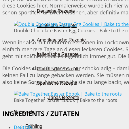
diese Cookies hier. Normalerweise würde ich hier 
Deutsche Rezepte
schon sportlich für zwei Personen, aber definitiv ma
Asiatische Rezepte
Double Chocolate Easter Egg Cookies | Bake to the r
Amerikanische Rezepte
Wenn ihr also mit mehreren Personen im Lockdown s
einfach mehrere Tage an diesen leckeren Cookies. Si
Italienische Rezepte
geht mit solchen Cookies eigentlich immer gut. Die 
Die Cookies sind übrigens super schokoladig – damit
Griechische Rezepte
keinen Fall zu lange gebacken werden. Sie müssen 
also keine Sorge. Nur wenn ihr sie zu lange backt,
Spanische Rezepte
Tapas Rezepte
Bake Together Easter Ebook | Bake to the roots
Saisonales
INGREDIENTS / ZUTATEN
Frühling
Deutsch