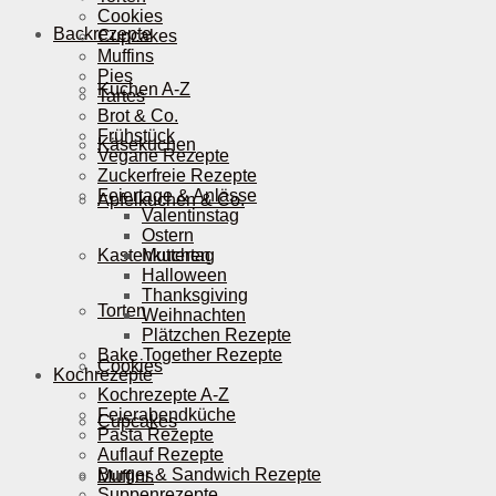
Cookies
Backrezepte
Cupcakes
Muffins
Pies
Kuchen A-Z
Tartes
Brot & Co.
Frühstück
Käsekuchen
Vegane Rezepte
Zuckerfreie Rezepte
Feiertage & Anlässe
Apfelkuchen & Co.
Valentinstag
Ostern
Kastenkuchen
Muttertag
Halloween
Thanksgiving
Torten
Weihnachten
Plätzchen Rezepte
Bake Together Rezepte
Cookies
Kochrezepte
Kochrezepte A-Z
Feierabendküche
Cupcakes
Pasta Rezepte
Auflauf Rezepte
Burger & Sandwich Rezepte
Muffins
Suppenrezepte