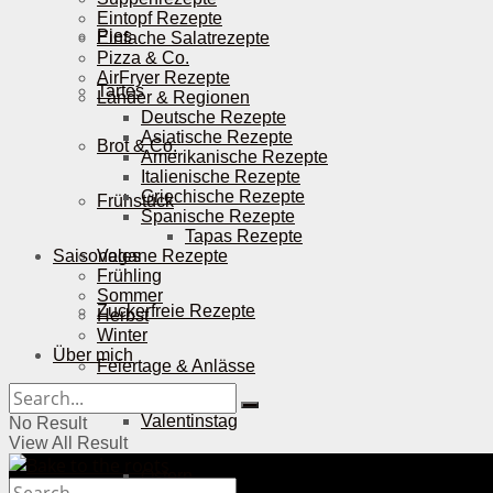
Eintopf Rezepte
Pies
Einfache Salatrezepte
Pizza & Co.
AirFryer Rezepte
Tartes
Länder & Regionen
Deutsche Rezepte
Asiatische Rezepte
Brot & Co.
Amerikanische Rezepte
Italienische Rezepte
Griechische Rezepte
Frühstück
Spanische Rezepte
Tapas Rezepte
Saisonales
Vegane Rezepte
Frühling
Sommer
Zuckerfreie Rezepte
Herbst
Winter
Über mich
Feiertage & Anlässe
Valentinstag
No Result
View All Result
Ostern