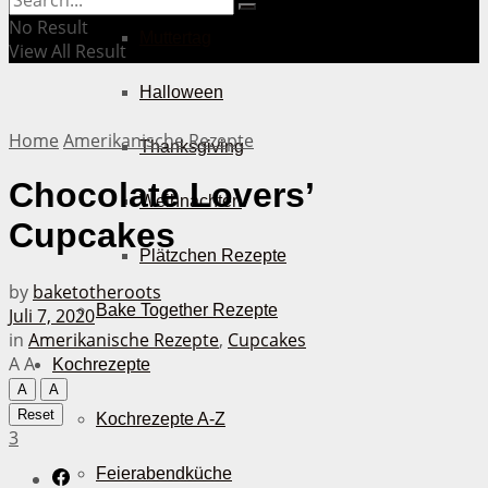
No Result
Muttertag
View All Result
Halloween
Home
Amerikanische Rezepte
Thanksgiving
Chocolate Lovers’
Weihnachten
Cupcakes
Plätzchen Rezepte
by
baketotheroots
Bake Together Rezepte
Juli 7, 2020
in
Amerikanische Rezepte
,
Cupcakes
A
A
Kochrezepte
A
A
Reset
Kochrezepte A-Z
3
Feierabendküche