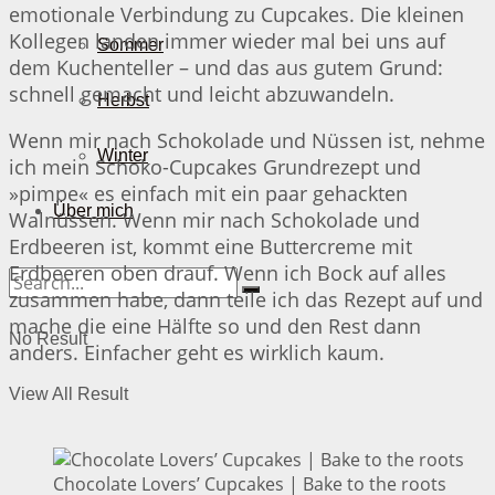
emotionale Verbindung zu Cupcakes. Die kleinen
Kollegen landen immer wieder mal bei uns auf
Sommer
dem Kuchenteller – und das aus gutem Grund:
schnell gemacht und leicht abzuwandeln.
Herbst
Wenn mir nach Schokolade und Nüssen ist, nehme
Winter
ich mein Schoko-Cupcakes Grundrezept und
»pimpe« es einfach mit ein paar gehackten
Über mich
Walnüssen. Wenn mir nach Schokolade und
Erdbeeren ist, kommt eine Buttercreme mit
Erdbeeren oben drauf. Wenn ich Bock auf alles
zusammen habe, dann teile ich das Rezept auf und
mache die eine Hälfte so und den Rest dann
No Result
anders. Einfacher geht es wirklich kaum.
View All Result
Chocolate Lovers’ Cupcakes | Bake to the roots