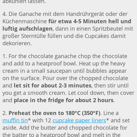
abkühlen lassen.
4. Die Ganache mit dem Handrührgerät oder der
Küchenmaschine
für etwa 4-5 Minuten hell und
luftig aufschlagen
, dann in einen Spritzbeutel mit
großer Sterntülle füllen und die Cupcakes damit
dekorieren.
1. For the chocolate ganache chop the chocolate
and add to a heatproof bowl. Heat up the heavy
cream in a small saucepan until bubbles appear
on the surface. Pour over the chopped chocolate
and
let sit for about 2-3 minutes
, then stir until
you get a smooth cream. Let cool down, then cover
and
place in the fridge for about 2 hours
.
2.
Preheat the oven to 180°C (350°F)
. Line a
muffin tin
* with 12
cupcake paper liners
* and set
aside. Add the butter and chopped chocolate for
the batter to a heatproof bowl and melt in the