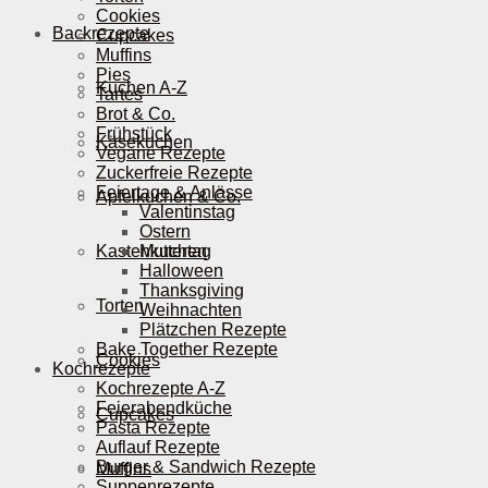
Cookies
Backrezepte
Cupcakes
Muffins
Pies
Kuchen A-Z
Tartes
Brot & Co.
Frühstück
Käsekuchen
Vegane Rezepte
Zuckerfreie Rezepte
Feiertage & Anlässe
Apfelkuchen & Co.
Valentinstag
Ostern
Kastenkuchen
Muttertag
Halloween
Thanksgiving
Torten
Weihnachten
Plätzchen Rezepte
Bake Together Rezepte
Cookies
Kochrezepte
Kochrezepte A-Z
Feierabendküche
Cupcakes
Pasta Rezepte
Auflauf Rezepte
Burger & Sandwich Rezepte
Muffins
Suppenrezepte