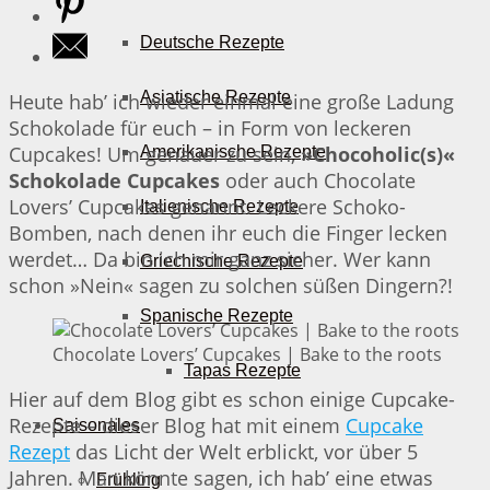
Deutsche Rezepte
Asiatische Rezepte
Heute hab’ ich wieder einmal eine große Ladung
Schokolade für euch – in Form von leckeren
Cupcakes! Um genauer zu sein,
»Chocoholic(s)«
Amerikanische Rezepte
Schokolade Cupcakes
oder auch Chocolate
Lovers’ Cupcakes genannt. Leckere Schoko-
Italienische Rezepte
Bomben, nach denen ihr euch die Finger lecken
werdet… Da bin ich mir ganz sicher. Wer kann
Griechische Rezepte
schon »Nein« sagen zu solchen süßen Dingern?!
Spanische Rezepte
Chocolate Lovers’ Cupcakes | Bake to the roots
Tapas Rezepte
Hier auf dem Blog gibt es schon einige Cupcake-
Rezepte – dieser Blog hat mit einem
Cupcake
Saisonales
Rezept
das Licht der Welt erblickt, vor über 5
Jahren. Man könnte sagen, ich hab’ eine etwas
Frühling