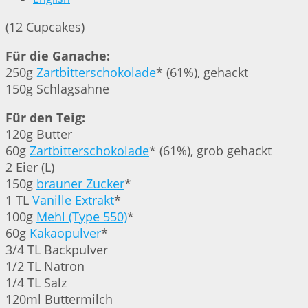
(12 Cupcakes)
Für die Ganache:
250g
Zartbitterschokolade
* (61%), gehackt
150g Schlagsahne
Für den Teig:
120g Butter
60g
Zartbitterschokolade
* (61%), grob gehackt
2 Eier (L)
150g
brauner Zucker
*
1 TL
Vanille Extrakt
*
100g
Mehl (Type 550)
*
60g
Kakaopulver
*
3/4 TL Backpulver
1/2 TL Natron
1/4 TL Salz
120ml Buttermilch