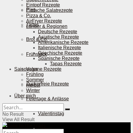
Eintopf Rezepte
Pies
Einfache Salatrezepte
Pizza & Co.
AirFryer Rezepte
Tartes
Länder & Regionen
Deutsche Rezepte
Asiatische Rezepte
Brot & Co.
Amerikanische Rezepte
Italienische Rezepte
Griechische Rezepte
Frühstück
Spanische Rezepte
Tapas Rezepte
Saisonales
Vegane Rezepte
Frühling
Sommer
Zuckerfreie Rezepte
Herbst
Winter
Über mich
Feiertage & Anlässe
Valentinstag
No Result
View All Result
Ostern