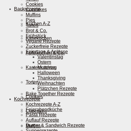
Cookies
Backrezepte
Cupcakes
Muffins
Pies
Kuchen A-Z
Tartes
Brot & Co.
Frühstück
Käsekuchen
Vegane Rezepte
Zuckerfreie Rezepte
Feiertage & Anlässe
Apfelkuchen & Co.
Valentinstag
Ostern
Kastenkuchen
Muttertag
Halloween
Thanksgiving
Torten
Weihnachten
Plätzchen Rezepte
Bake Together Rezepte
Cookies
Kochrezepte
Kochrezepte A-Z
Feierabendküche
Cupcakes
Pasta Rezepte
Auflauf Rezepte
Burger & Sandwich Rezepte
Muffins
Suppenrezepte