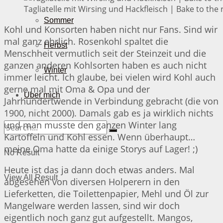
Tagliatelle mit Wirsing und Hackfleisch | Bake to the 
Sommer
Kohl und Konsorten haben nicht nur Fans. Sind wir
mal ganz ehrlich. Rosenkohl spaltet die
Herbst
Menschheit vermutlich seit der Steinzeit und die
ganzen anderen Kohlsorten haben es auch nicht
Winter
immer leicht. Ich glaube, bei vielen wird Kohl auch
gerne mal mit Oma & Opa und der
Über mich
Jahrhundertwende in Verbindung gebracht (die von
1900, nicht 2000). Damals gab es ja wirklich nichts
und man musste den ganzen Winter lang
Kartoffeln und Kohl essen. Wenn überhaupt…
meine Oma hatte da einige Storys auf Lager! ;)
No Result
Heute ist das ja dann doch etwas anders. Mal
View All Result
abgesehen von diversen Holperern in den
Lieferketten, die Toilettenpapier, Mehl und Öl zur
Mangelware werden lassen, sind wir doch
eigentlich noch ganz gut aufgestellt. Mangos,