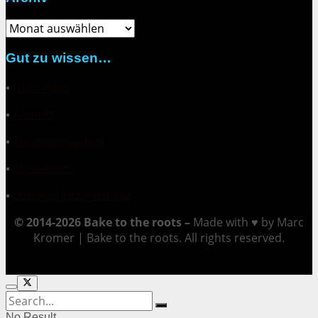
Archiv
Gut zu wissen…
▪
Über mich
▪
Kontakt
▪
Zusammenarbeit
▪
Impressum
▪
Datenschutzerklärung
© 2014-2026 Bake to the roots –
Made with ♥ by Marc
Kromer | Bake to the roots. All rights reserved.
No Result