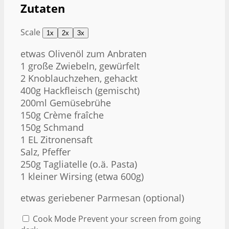
Zutaten
Scale
1x
2x
3x
etwas Olivenöl zum Anbraten
1
große Zwiebeln, gewürfelt
2
Knoblauchzehen, gehackt
400g
Hackfleisch (gemischt)
200
ml Gemüsebrühe
150g
Crème fraîche
150g
Schmand
1
EL Zitronensaft
Salz, Pfeffer
250g
Tagliatelle (o.ä. Pasta)
1
kleiner Wirsing (etwa
600g
)
etwas geriebener Parmesan (optional)
Cook Mode
Prevent your screen from going