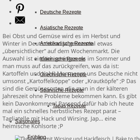
Deutsche Rezepte
Asiatische Rezepte
Bei Obst und Gemüse wird es im Herbst und
Winter in Deutschland ja gerne mal etwas
Amerikanische Rezepte
„übersichtlicher“ auf dem Wochenmarkt. Die
Auswahl ist einfach geringer als im Sommer und
Italienische Rezepte
man muss auf das zurückgreifen, was da ist:
Kartoffeln und Kohl! Man nennt uns Deutsche nicht
Griechische Rezepte
umsonst „Kartoffelköppe“ oder „Krautköpfe“ ;P Das
sind die Gemüsesorten, die man in der kälteren
Spanische Rezepte
Jahreszeit ohne Probleme bekommen kann. Es gibt
kein Davonkommen! Passend dafür hab ich heute
Tapas Rezepte
mal ein schnelles herbstliches Rezept parat –
Tagliatelle mit Hack und Wirsing. Jap… eine
Saisonales
heimische Kohlsorte ;P
Frühling