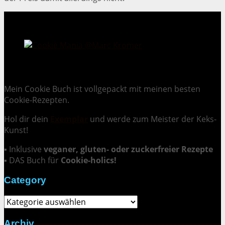
Cookie Mania:
100 verlockende Keksrezepte.
Mein Cookie Buch ist vollgepackt mit meinen besten
Cookie-Rezepten.
Hol dir dein
Exemplar
und
werde zum Meister der Keks-
Kunst
!
▪ Inklusive
veganer, gluten- oder zuckerfreier Rezepte
▪ DAS Buch für
Cookie-holics!
Category
Category
Archiv