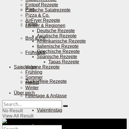
Eintopf Rezepte
Pies
Einfache Salatrezepte
Pizza & Co.
AirFryer Rezepte
Tartes
Länder & Regionen
Deutsche Rezepte
Asiatische Rezepte
Brot & Co.
Amerikanische Rezepte
Italienische Rezepte
Griechische Rezepte
Frühstück
Spanische Rezepte
Tapas Rezepte
Saisonales
Vegane Rezepte
Frühling
Sommer
Zuckerfreie Rezepte
Herbst
Winter
Über mich
Feiertage & Anlässe
Valentinstag
No Result
View All Result
Ostern