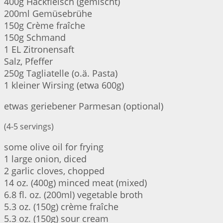
400g Hackfleisch (gemischt)
200ml Gemüsebrühe
150g Crème fraîche
150g Schmand
1 EL Zitronensaft
Salz, Pfeffer
250g Tagliatelle (o.ä. Pasta)
1 kleiner Wirsing (etwa 600g)
etwas geriebener Parmesan (optional)
(4-5 servings)
some olive oil for frying
1 large onion, diced
2 garlic cloves, chopped
14 oz. (400g) minced meat (mixed)
6.8 fl. oz. (200ml) vegetable broth
5.3 oz. (150g) crème fraîche
5.3 oz. (150g) sour cream