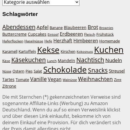
Kategorien
Schlagwörter
Abendessen
Brot
Apfel
Blaubeeren
Banane
Brownies
Erdbeeren
Buttercreme
Cupcakes
Frühstück
Fleisch
Eintopf
Herzhaft
Himbeeren
Homemade
Haferflocken
Haselnüsse
Hefe
Kuchen
Kekse
Kirschen
Karamell
Kartoffeln
Kokosnuss
Käsekuchen
Nachtisch
Nudeln
Mandeln
Lunch
Käse
Schokolade
Snacks
Streusel
Ostern
Salat
Pies
Nüsse
Weihnachten
Vanille
Vegan
Tartes
Tomate
Zimt
Walnüsse
Zitrone
Die mit Sternchen (*) gekennzeichneten Verweise sind
sogenannte Affiliate-Links (Werbung) zu Amazon
Deutschland. Wenn du auf so einen Verweislink klickst
und über diesen Link einkaufst, bekomme ich von
deinem Einkauf eine Provision. Für dich verändert sich
der Preis damit allerdings nicht.