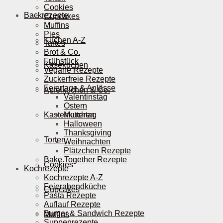
Cookies
Backrezepte
Cupcakes
Muffins
Pies
Kuchen A-Z
Tartes
Brot & Co.
Frühstück
Käsekuchen
Vegane Rezepte
Zuckerfreie Rezepte
Feiertage & Anlässe
Apfelkuchen & Co.
Valentinstag
Ostern
Kastenkuchen
Muttertag
Halloween
Thanksgiving
Torten
Weihnachten
Plätzchen Rezepte
Bake Together Rezepte
Cookies
Kochrezepte
Kochrezepte A-Z
Feierabendküche
Cupcakes
Pasta Rezepte
Auflauf Rezepte
Burger & Sandwich Rezepte
Muffins
Suppenrezepte