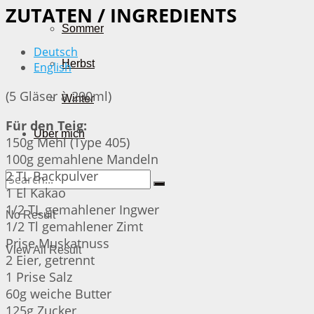
ZUTATEN / INGREDIENTS
Sommer
Deutsch
Herbst
English
(5 Gläser à 290ml)
Winter
Für den Teig:
Über mich
150g Mehl (Type 405)
100g gemahlene Mandeln
2 TL Backpulver
1 El Kakao
1/2 TL gemahlener Ingwer
No Result
1/2 Tl gemahlener Zimt
Prise Muskatnuss
View All Result
2 Eier, getrennt
1 Prise Salz
60g weiche Butter
125g Zucker