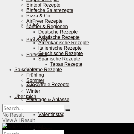
Eintopf Rezepte
Pies
Einfache Salatrezepte
Pizza & Co.
AirFryer Rezepte
Tartes
Länder & Regionen
Deutsche Rezepte
Asiatische Rezepte
Brot & Co.
Amerikanische Rezepte
Italienische Rezepte
Griechische Rezepte
Frühstück
Spanische Rezepte
Tapas Rezepte
Saisonales
Vegane Rezepte
Frühling
Sommer
Zuckerfreie Rezepte
Herbst
Winter
Über mich
Feiertage & Anlässe
Valentinstag
No Result
View All Result
Ostern