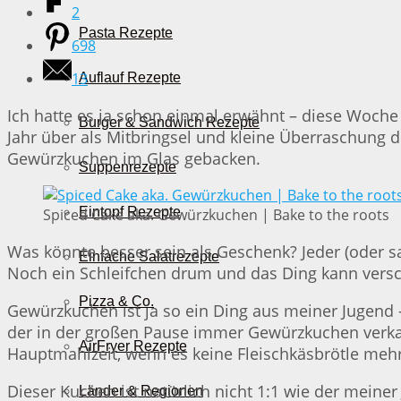
2
Pasta Rezepte
698
13
Auflauf Rezepte
Ich hatte es ja schon einmal erwähnt – diese Woche
Burger & Sandwich Rezepte
Jahr über als Mitbringsel und kleine Überraschung d
Gewürzkuchen im Glas gebacken.
Suppenrezepte
Eintopf Rezepte
Spiced Cake aka. Gewürzkuchen | Bake to the roots
Was könnte besser sein als Geschenk? Jeder (oder s
Einfache Salatrezepte
Noch ein Schleifchen drum und das Ding kann vers
Pizza & Co.
Gewürzkuchen ist ja so ein Ding aus meiner Jugend –
der in der großen Pause immer Gewürzkuchen verka
AirFryer Rezepte
Hauptmahlzeit, wenn es keine Fleischkäsbrötle mehr
Dieser Kuchen ist natürlich nicht 1:1 wie der meine
Länder & Regionen