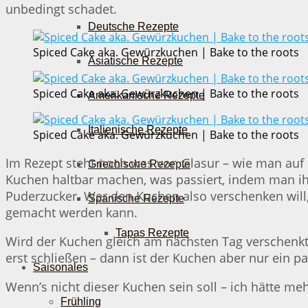
unbedingt schadet.
Deutsche Rezepte
Spiced Cake aka. Gewürzkuchen | Bake to the roots
Asiatische Rezepte
Spiced Cake aka. Gewürzkuchen | Bake to the roots
Amerikanische Rezepte
Italienische Rezepte
Spiced Cake aka. Gewürzkuchen | Bake to the roots
Im Rezept steht noch was von Glasur – wie man auf
Griechische Rezepte
Kuchen haltbar machen, was passiert, indem man ihn
Puderzucker. Wer den Kuchen also verschenken will, 
Spanische Rezepte
gemacht werden kann.
Tapas Rezepte
Wird der Kuchen gleich am nächsten Tag verschenkt
erst schließen – dann ist der Kuchen aber nur ein p
Saisonales
Wenn’s nicht dieser Kuchen sein soll – ich hätte m
Frühling