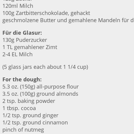
120ml Milch
100g Zartbitterschokolade, gehackt
geschmolzene Butter und gemahlene Mandeln für di
Für die Glasur:
130g Puderzucker
1 TL gemahlener Zimt
2-4 EL Milch
(5 glass jars each about 1 1/4 cup)
For the dough:
5.3 oz. (150g) all-purpose flour
3.5 oz. (100g) ground almonds
2 tsp. baking powder
1 tbsp. cocoa
1/2 tsp. ground ginger
1/2 tsp. ground cinnamon
pinch of nutmeg