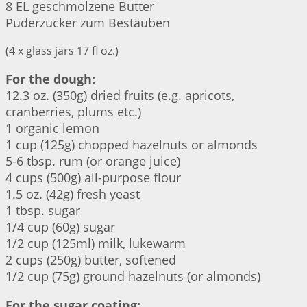
8 EL geschmolzene Butter
Puderzucker zum Bestäuben
(4 x glass jars 17 fl oz.)
For the dough:
12.3 oz. (350g) dried fruits (e.g. apricots,
cranberries, plums etc.)
1 organic lemon
1 cup (125g) chopped hazelnuts or almonds
5-6 tbsp. rum (or orange juice)
4 cups (500g) all-purpose flour
1.5 oz. (42g) fresh yeast
1 tbsp. sugar
1/4 cup (60g) sugar
1/2 cup (125ml) milk, lukewarm
2 cups (250g) butter, softened
1/2 cup (75g) ground hazelnuts (or almonds)
For the sugar coating: