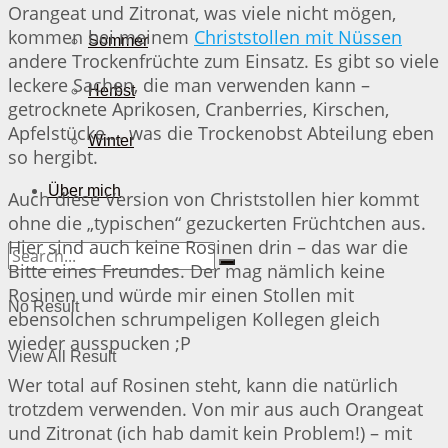
Orangeat und Zitronat, was viele nicht mögen,
kommen bei meinem
Christstollen mit Nüssen
Sommer
andere Trockenfrüchte zum Einsatz. Es gibt so viele
leckere Sachen, die man verwenden kann –
Herbst
getrocknete Aprikosen, Cranberries, Kirschen,
Apfelstücke…. was die Trockenobst Abteilung eben
Winter
so hergibt.
Über mich
Auch diese Version von Christstollen hier kommt
ohne die „typischen“ gezuckerten Früchtchen aus.
Hier sind auch keine Rosinen drin – das war die
Bitte eines Freundes. Der mag nämlich keine
Rosinen und würde mir einen Stollen mit
No Result
ebensolchen schrumpeligen Kollegen gleich
wieder ausspucken ;P
View All Result
Wer total auf Rosinen steht, kann die natürlich
trotzdem verwenden. Von mir aus auch Orangeat
und Zitronat (ich hab damit kein Problem!) – mit