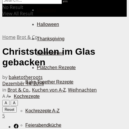
No Result
Muttertag
View All Result
Halloween
Home
Brot & Co.
Thanksgiving
Christstollen im Glas
Weihnachten
gebacken
Plätzchen Rezepte
by
baketotheroots
Bake Together Rezepte
Dezember 14, 2014
in
Brot & Co.
,
Kuchen von A-Z
,
Weihnachten
A
A
Kochrezepte
A
A
Reset
Kochrezepte A-Z
5
Feierabendküche