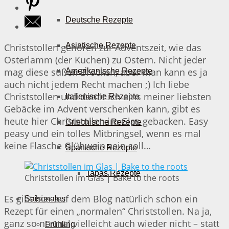
Deutsche Rezepte
Asiatische Rezepte
Christstollen gehören zur Adventszeit, wie das
Osterlamm (der Kuchen) zu Ostern. Nicht jeder
mag diese süßen Brocken, aber man kann es ja
Amerikanische Rezepte
auch nicht jedem Recht machen ;) Ich liebe
Christstollen und damit ich eins meiner liebsten
Italienische Rezepte
Gebäcke im Advent verschenken kann, gibt es
heute hier Christstollen im Glas gebacken. Easy
Griechische Rezepte
peasy und ein tolles Mitbringsel, wenn es mal
keine Flasche Glühwein sein soll…
Spanische Rezepte
Tapas Rezepte
Christstollen im Glas | Bake to the roots
Es gibt hier auf dem Blog natürlich schon ein
Saisonales
Rezept für einen „normalen“ Christstollen. Na ja,
ganz so normal vielleicht auch wieder nicht – statt
Frühling