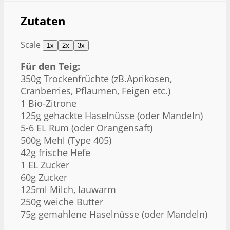
Zutaten
Scale
1x
2x
3x
Für den Teig:
350g Trockenfrüchte (zB.Aprikosen,
Cranberries, Pflaumen, Feigen etc.)
1
Bio-Zitrone
125g
gehackte Haselnüsse (oder Mandeln)
5
-
6
EL Rum (oder Orangensaft)
500g
Mehl (Type 405)
42g
frische Hefe
1
EL Zucker
60g
Zucker
125
ml Milch, lauwarm
250g
weiche Butter
75g
gemahlene Haselnüsse (oder Mandeln)