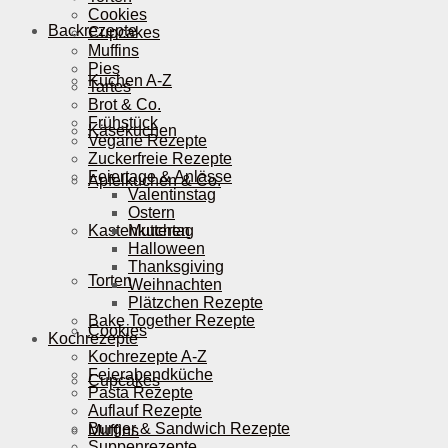
Cookies
Backrezepte
Cupcakes
Muffins
Pies
Kuchen A-Z
Tartes
Brot & Co.
Frühstück
Käsekuchen
Vegane Rezepte
Zuckerfreie Rezepte
Feiertage & Anlässe
Apfelkuchen & Co.
Valentinstag
Ostern
Kastenkuchen
Muttertag
Halloween
Thanksgiving
Torten
Weihnachten
Plätzchen Rezepte
Bake Together Rezepte
Cookies
Kochrezepte
Kochrezepte A-Z
Feierabendküche
Cupcakes
Pasta Rezepte
Auflauf Rezepte
Burger & Sandwich Rezepte
Muffins
Suppenrezepte