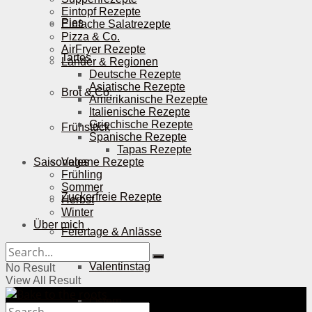
Eintopf Rezepte
Pies
Einfache Salatrezepte
Pizza & Co.
AirFryer Rezepte
Tartes
Länder & Regionen
Deutsche Rezepte
Asiatische Rezepte
Brot & Co.
Amerikanische Rezepte
Italienische Rezepte
Griechische Rezepte
Frühstück
Spanische Rezepte
Tapas Rezepte
Saisonales
Vegane Rezepte
Frühling
Sommer
Zuckerfreie Rezepte
Herbst
Winter
Über mich
Feiertage & Anlässe
Valentinstag
No Result
View All Result
Ostern