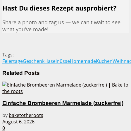
Hast Du dieses Rezept ausprobiert?
Share a photo and tag us — we can't wait to see
what you've made!
Tags:
Feiertage
Geschenk
Haselnüsse
Homemade
Kuchen
Weihna
Related
Posts
Einfache Brombeeren Marmelade (zuckerfrei)
by
baketotheroots
August 6, 2026
0