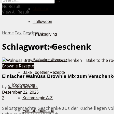
No Result
Muttertag
View All Result
Halloween
Home
Tag
Geschenk
Thanksgiving
Schlagwort:
Geschenk
Weihnachten
Plätzchen Rezepte
Brownie Rezepte
Bake Together Rezepte
Einfacher Walnuss Brownie Mix zum Verschenk
Kochrezepte
by
baketotheroots
Dezember 22, 2025
2
Kochrezepte A-Z
Selbstgemachte Geschenke aus der Küche liegen voll
Feierabendküche