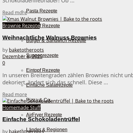
Schokoladenliebhaber! Ob ...
Pasta Rezepte
Details
Read more
Brownie Rezepte
Auflauf Rezepte
Weihnachtliche Walnuss Brownies
Burger & Sandwich Rezepte
by
baketotheroots
Suppenrezepte
Dezember 6, 2025
0
Eintopf Rezepte
In unseren Breitengraden zählen Brownies nicht un
dekoriert, ändert sich das schnell. Diese ...
Einfache Salatrezepte
Details
Read more
Pizza & Co.
Homemade Stuff
AirFryer Rezepte
Einfache Schokoladentrüffel
Länder & Regionen
by
baketotheroots