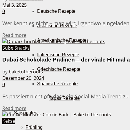
Mai 3, 2025
0
Deutsche Rezepte
Wer kennt es nicht – man wird irgendwo eingeladen u
Asiatische Rezepte
Details
Read more
Amerikanische Rezepte
Süße Snacks
Italienische Rezepte
Dubai Schokolade Pralinen – der virale Hit mal 
Griechische Rezepte
by
baketotheroots
Dezember 20, 2024
0
Spanische Rezepte
Es passiert nicht oft, dass ein Social Media Trend zu
Tapas Rezepte
Details
Read more
Saisonales
Kekse
Frühling