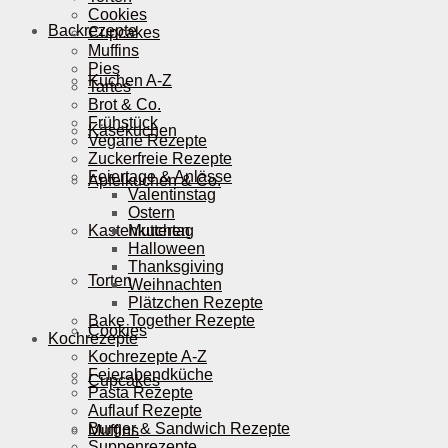
Cookies
Backrezepte
Cupcakes
Muffins
Pies
Kuchen A-Z
Tartes
Brot & Co.
Frühstück
Käsekuchen
Vegane Rezepte
Zuckerfreie Rezepte
Feiertage & Anlässe
Apfelkuchen & Co.
Valentinstag
Ostern
Kastenkuchen
Muttertag
Halloween
Thanksgiving
Torten
Weihnachten
Plätzchen Rezepte
Bake Together Rezepte
Cookies
Kochrezepte
Kochrezepte A-Z
Feierabendküche
Cupcakes
Pasta Rezepte
Auflauf Rezepte
Burger & Sandwich Rezepte
Muffins
Suppenrezepte