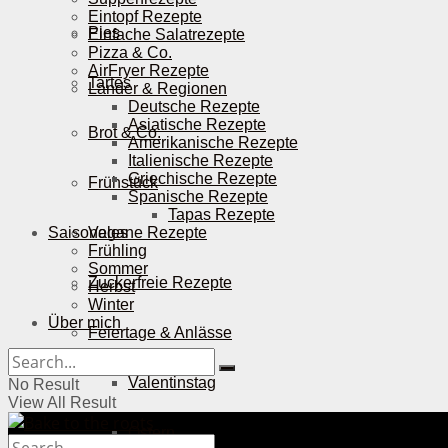
Eintopf Rezepte
Pies
Einfache Salatrezepte
Pizza & Co.
AirFryer Rezepte
Tartes
Länder & Regionen
Deutsche Rezepte
Asiatische Rezepte
Brot & Co.
Amerikanische Rezepte
Italienische Rezepte
Griechische Rezepte
Frühstück
Spanische Rezepte
Tapas Rezepte
Saisonales
Vegane Rezepte
Frühling
Sommer
Zuckerfreie Rezepte
Herbst
Winter
Über mich
Feiertage & Anlässe
Valentinstag
No Result
View All Result
Ostern