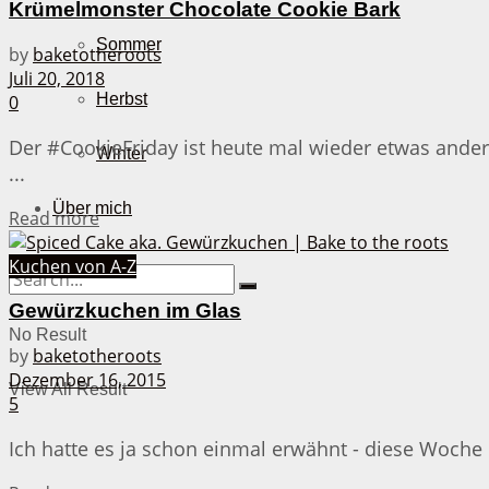
Krümelmonster Chocolate Cookie Bark
Sommer
by
baketotheroots
Juli 20, 2018
Herbst
0
Der #CookieFriday ist heute mal wieder etwas anders
Winter
...
Über mich
Details
Read more
Kuchen von A-Z
Gewürzkuchen im Glas
No Result
by
baketotheroots
Dezember 16, 2015
View All Result
5
Ich hatte es ja schon einmal erwähnt - diese Woche 