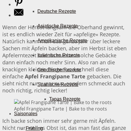
Deutsche Rezepte
Asiatische Rezepte
Wenn der Herbst langsam die Oberhand gewinnt,
ist es endlich wieder Zeit für »apfelige« Rezepte.
Natürlich kann man das ganze Jahr über leckere
Amerikanische Rezepte
Sachen mit Äpfeln backen, aber im Herbst ist eben
Apfelerntezeit und da machen solche Gebäcke
Italienische Rezepte
dann einfach noch mehr Sinn. Also ran an die
knackigen kleinen Dinger und schnell diese
Griechische Rezepte
einfache
Apfel Frangipane Tarte
gebacken. Die
sieht nicht nur super aus, sondern schmeckt auch
Spanische Rezepte
noch richtig, richtig lecker!
Tapas Rezepte
Apfel Frangipane Tarte | Bake to the roots
Saisonales
Ich backe schon immer sehr gerne mit Äpfeln.
Nicht nur, weil es Obst ist, das man fast das ganze
Frühling