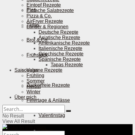
Eintopf Rezepte
Pies
Einfache Salatrezepte
Pizza & Co.
AirFryer Rezepte
Tartes
Länder & Regionen
Deutsche Rezepte
Asiatische Rezepte
Brot & Co.
Amerikanische Rezepte
Italienische Rezepte
Griechische Rezepte
Frühstück
Spanische Rezepte
Tapas Rezepte
Saisonales
Vegane Rezepte
Frühling
Sommer
Zuckerfreie Rezepte
Herbst
Winter
Über mich
Feiertage & Anlässe
Valentinstag
No Result
View All Result
Ostern