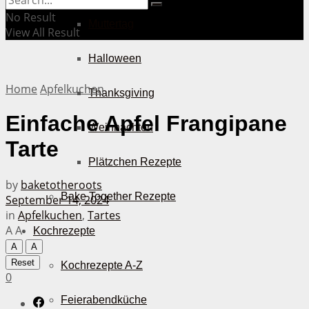
No Result
Muttertag
View All Result
Halloween
Home
Apfelkuchen
Thanksgiving
Einfache Apfel Frangipane
Weihnachten
Tarte
Plätzchen Rezepte
by
baketotheroots
Bake Together Rezepte
September 14, 2024
in
Apfelkuchen
,
Tartes
A
A
Kochrezepte
A
A
Reset
Kochrezepte A-Z
0
Feierabendküche