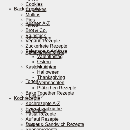
Cookies
Backrezepte
Cupcakes
Muffins
Pies
Kuchen A-Z
Tartes
Brot & Co.
Frühstück
Käsekuchen
Vegane Rezepte
Zuckerfreie Rezepte
Feiertage & Anlässe
Apfelkuchen & Co.
Valentinstag
Ostern
Kastenkuchen
Muttertag
Halloween
Thanksgiving
Torten
Weihnachten
Plätzchen Rezepte
Bake Together Rezepte
Cookies
Kochrezepte
Kochrezepte A-Z
Feierabendküche
Cupcakes
Pasta Rezepte
Auflauf Rezepte
Burger & Sandwich Rezepte
Muffins
Suppenrezepte