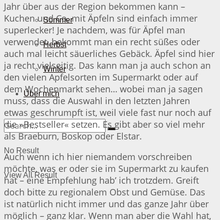
Jahr über aus der Region bekommen kann –
Kuchen und Co. mit Äpfeln sind einfach immer
Sommer
superlecker! Je nachdem, was für Äpfel man
verwendet, bekommt man ein recht süßes oder
Herbst
auch mal leicht säuerliches Gebäck. Äpfel sind hier
ja recht vielseitig. Das kann man ja auch schon an
Winter
den vielen Apfelsorten im Supermarkt oder auf
dem Wochenmarkt sehen… wobei man ja sagen
Über mich
muss, dass die Auswahl in den letzten Jahren
etwas geschrumpft ist, weil viele fast nur noch auf
die »Bestseller« setzen. Es gibt aber so viel mehr
als Braeburn, Boskop oder Elstar.
No Result
Auch wenn ich hier niemandem vorschreiben
möchte, was er oder sie im Supermarkt zu kaufen
View All Result
hat – eine Empfehlung hab’ ich trotzdem. Greift
doch bitte zu regionalem Obst und Gemüse. Das
ist natürlich nicht immer und das ganze Jahr über
möglich – ganz klar. Wenn man aber die Wahl hat,