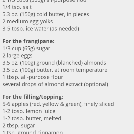
1/4 tsp. salt
5.3 oz. (150g) cold butter, in pieces
2 medium egg yolks
3-5 tbsp. ice water (as needed)
For the frangipane:
1/3 cup (65g) sugar
2 large eggs
3.5 oz. (100g) ground (blanched) almonds
3.5 oz. (100g) butter, at room temperature
1 tbsp. all-purpose flour
several drops of almond extract (optional)
For the filling/topping:
5-6 apples (red, yellow & green), finely sliced
1-2 tbsp. lemon juice
1-2 tbsp. butter, melted
2 tbsp. sugar
1 tsp. ground cinnamon