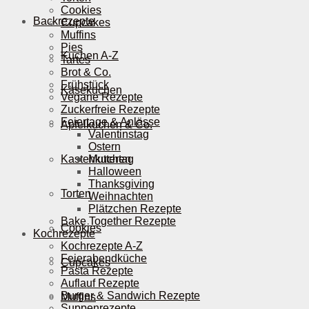
Cookies
Backrezepte
Cupcakes
Muffins
Pies
Kuchen A-Z
Tartes
Brot & Co.
Frühstück
Käsekuchen
Vegane Rezepte
Zuckerfreie Rezepte
Feiertage & Anlässe
Apfelkuchen & Co.
Valentinstag
Ostern
Kastenkuchen
Muttertag
Halloween
Thanksgiving
Torten
Weihnachten
Plätzchen Rezepte
Bake Together Rezepte
Cookies
Kochrezepte
Kochrezepte A-Z
Feierabendküche
Cupcakes
Pasta Rezepte
Auflauf Rezepte
Burger & Sandwich Rezepte
Muffins
Suppenrezepte