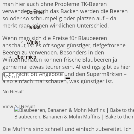
man hier auch ohne Probleme TK-Beeren
verwenden. Durch das Backen werden die Beeren
Sommer
so oder so schrumpelig oder platzen auf – da
merkt man keinen wirklichen Unterschied.
Herbst
Wenn man sich die Preise für Blaubeeren
Winter
anschaut, ist es oft sogar günstiger, tiefgefrorene
Beeren zu verwenden. Besonders in den
Über mich
Wintermonaten können frische Blaubeeren ja
gerne mal etwas teurer sein. Allerdings gibt es hier
auch recht oft Angebote und den Supermärkten –
also einfach mal schauen, was günstiger ist.
No Result
View All Result
Blaubeeren, Bananen & Mohn Muffins | Bake to the 
Die Muffins sind schnell und einfach zubereitet. Ich