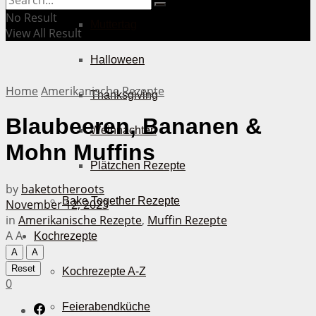
No Result
Muttertag
View All Result
Halloween
Home
Amerikanische Rezepte
Thanksgiving
Blaubeeren, Bananen &
Weihnachten
Mohn Muffins
Plätzchen Rezepte
by
baketotheroots
Bake Together Rezepte
November 12, 2023
in
Amerikanische Rezepte
,
Muffin Rezepte
A
A
Kochrezepte
A
A
Reset
Kochrezepte A-Z
0
Feierabendküche