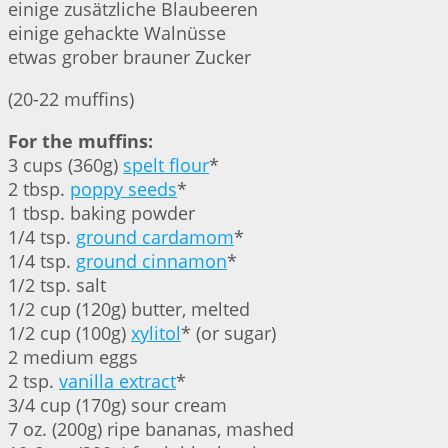
einige zusätzliche Blaubeeren
einige gehackte Walnüsse
etwas grober brauner Zucker
(20-22 muffins)
For the muffins:
3 cups (360g)
spelt flour
*
2 tbsp.
poppy seeds
*
1 tbsp. baking powder
1/4 tsp.
ground cardamom
*
1/4 tsp.
ground cinnamon
*
1/2 tsp. salt
1/2 cup (120g) butter, melted
1/2 cup (100g)
xylitol
* (or sugar)
2 medium eggs
2 tsp.
vanilla extract
*
3/4 cup (170g) sour cream
7 oz. (200g) ripe bananas, mashed