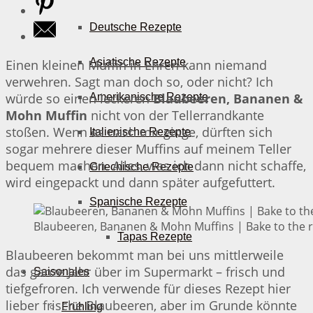
Deutsche Rezepte
Asiatische Rezepte
Einen kleinen Muffin in Ehren kann niemand
verwehren. Sagt man doch so, oder nicht? Ich
würde so einen leckeren
Blaubeeren, Bananen &
Amerikanische Rezepte
Mohn Muffin
nicht von der Tellerrandkante
stoßen. Wenn es nach mir ginge, dürften sich
Italienische Rezepte
sogar mehrere dieser Muffins auf meinem Teller
bequem machen. Alles, was ich dann nicht schaffe,
Griechische Rezepte
wird eingepackt und dann später aufgefuttert.
Spanische Rezepte
Blaubeeren, Bananen & Mohn Muffins | Bake to the 
Tapas Rezepte
Blaubeeren bekommt man bei uns mittlerweile
das ganze Jahr über im Supermarkt – frisch und
Saisonales
tiefgefroren. Ich verwende für dieses Rezept hier
lieber frische Blaubeeren, aber im Grunde könnte
Frühling