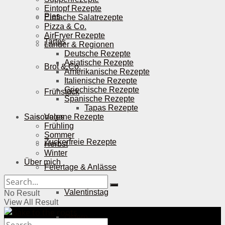
Eintopf Rezepte
Pies
Einfache Salatrezepte
Pizza & Co.
AirFryer Rezepte
Tartes
Länder & Regionen
Deutsche Rezepte
Asiatische Rezepte
Brot & Co.
Amerikanische Rezepte
Italienische Rezepte
Griechische Rezepte
Frühstück
Spanische Rezepte
Tapas Rezepte
Saisonales
Vegane Rezepte
Frühling
Sommer
Zuckerfreie Rezepte
Herbst
Winter
Über mich
Feiertage & Anlässe
Valentinstag
No Result
View All Result
Ostern