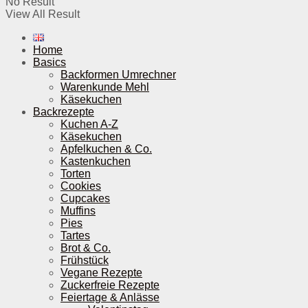
No Result
View All Result
Home
Basics
Backformen Umrechner
Warenkunde Mehl
Käsekuchen
Backrezepte
Kuchen A-Z
Käsekuchen
Apfelkuchen & Co.
Kastenkuchen
Torten
Cookies
Cupcakes
Muffins
Pies
Tartes
Brot & Co.
Frühstück
Vegane Rezepte
Zuckerfreie Rezepte
Feiertage & Anlässe