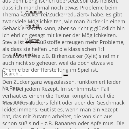
aus dem Denglischen übersetzt soll das heißen,
dass ich manchmal noch etwas Probleme beim
Sommer
Thema »Zuckerfrei/Zuckerreduziert« habe. Es gibt
zwar viele Möglichkeiten, wie man Zucker in einem
Herbst
Gebäck ersetzen kann, aber so richtig glücklich bin
ich ehrlich gesagt mit keiner der Möglichkeiten.
Winter
Stevia ist bäh, Süßstoffe erzeugen mehr Probleme,
als dass sie helfen und die klassischen 1:1
Ersatzstoffe wie z.B. Birkenzucker (Xylit) sind mir
Über mich
auch nicht so geheuer, weil da doch etwas viel
Chemie bei der Herstellung im Spiel ist.
Den Zucker ganz wegzulassen, funktioniert leider
nicht bei jedem Rezept. Im schlimmsten Fall
No Result
verhaut es einem die Textur komplett, weil die
Masse des Zuckers fehlt oder aber der Geschmack
View All Result
leidet immens. Gut ist es, wenn man ein Rezept
hat, das mit Zutaten arbeitet, die von sich aus
schon süß sind – z.B. Bananen oder Apfelmus. Die