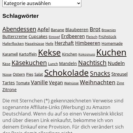
Kategorien
Schlagwörter
Abendessen
Brot
Apfel
Blaubeeren
Banane
Brownies
Erdbeeren
Buttercreme
Cupcakes
Frühstück
Fleisch
Eintopf
Herzhaft
Himbeeren
Homemade
Haferflocken
Haselnüsse
Hefe
Kuchen
Kekse
Kirschen
Karamell
Kartoffeln
Kokosnuss
Käsekuchen
Nachtisch
Nudeln
Mandeln
Lunch
Käse
Schokolade
Snacks
Streusel
Ostern
Salat
Pies
Nüsse
Weihnachten
Vanille
Vegan
Tartes
Tomate
Zimt
Walnüsse
Zitrone
Die mit Sternchen (*) gekennzeichneten Verweise sind
sogenannte Affiliate-Links (Werbung) zu Amazon
Deutschland. Wenn du auf so einen Verweislink klickst
und über diesen Link einkaufst, bekomme ich von
deinem Einkauf eine Provision. Für dich verändert sich