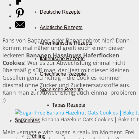
Deutsche Rezepte
Asiatische Rezepte
Fans von Bananen oder Bananenbrot hier? Dann
Amerikanische Rezepte
kommt mal näher und greift euch einen dieser
leckeren
Bananen Haselnuss Haferflocken
Italienische Rezepte
Cookies
! Wer es zur Abwechslung einmal nicht
übermäßig süß mag, der liegt mit diesen kleinen
Griechische Rezepte
Gesellen genau richtig – die Cookies kommen
diesmal ohne Zucker und Zuckerersatzstoffe aus.
Spanische Rezepte
Kann man zur Abwechslung auch einmal probieren
;)
Tapas Rezepte
Sugar-Free Banana Hazelnut Oats Cookies | Bake to 
Saisonales
Mein »struggle with sugar is real« im Moment. Frei
Frühling