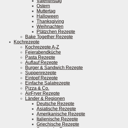
Valentinstag
Ostern
Muttertag
Halloween
Thanksgiving
Weihnachten
Plätzchen Rezepte
Bake Together Rezepte
Kochrezepte
Kochrezepte A-Z
Feierabendküche
Pasta Rezepte
Auflauf Rezepte
Burger & Sandwich Rezepte
Suppenrezepte
Eintopf Rezepte
Einfache Salatrezepte
Pizza & Co.
AirFryer Rezepte
Länder & Regionen
Deutsche Rezepte
Asiatische Rezepte
Amerikanische Rezepte
Italienische Rezepte
Griechische Rezepte