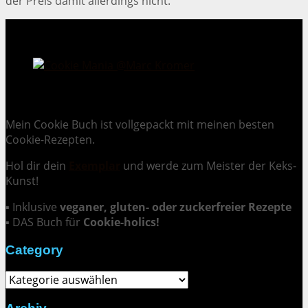
der Preis damit allerdings nicht.
Cookie Mania:
100 verlockende Keksrezepte.
Mein Cookie Buch ist vollgepackt mit meinen besten
Cookie-Rezepten.
Hol dir dein
Exemplar
und
werde zum Meister der Keks-
Kunst
!
▪ Inklusive
veganer, gluten- oder zuckerfreier Rezepte
▪ DAS Buch für
Cookie-holics!
Category
Category