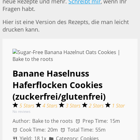
neue Rezepte und mehr.
Schreibt mir
, wenn Ihr
Fragen habt.
Hier ist eine Version des Rezepts, die man leicht
drucken kann.
Banane Haselnuss
Haferflocken Cookies
(zuckerfrei/glutenfrei)
5 Stars
4 Stars
3 Stars
2 Stars
1 Star
No reviews
Author:
Bake to the roots
Prep Time:
15m
Cook Time:
20m
Total Time:
55m
Yield:
1
8
1
x
Category:
Cookies