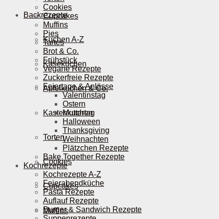
Cookies
Backrezepte
Cupcakes
Muffins
Pies
Kuchen A-Z
Tartes
Brot & Co.
Frühstück
Käsekuchen
Vegane Rezepte
Zuckerfreie Rezepte
Feiertage & Anlässe
Apfelkuchen & Co.
Valentinstag
Ostern
Kastenkuchen
Muttertag
Halloween
Thanksgiving
Torten
Weihnachten
Plätzchen Rezepte
Bake Together Rezepte
Cookies
Kochrezepte
Kochrezepte A-Z
Feierabendküche
Cupcakes
Pasta Rezepte
Auflauf Rezepte
Burger & Sandwich Rezepte
Muffins
Suppenrezepte