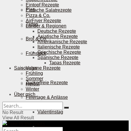
Eintopf Rezepte
Pies
Einfache Salatrezepte
Pizza & Co.
AirFryer Rezepte
Tartes
Länder & Regionen
Deutsche Rezepte
Asiatische Rezepte
Brot & Co.
Amerikanische Rezepte
Italienische Rezepte
Griechische Rezepte
Frühstück
Spanische Rezepte
Tapas Rezepte
Saisonales
Vegane Rezepte
Frühling
Sommer
Zuckerfreie Rezepte
Herbst
Winter
Über mich
Feiertage & Anlässe
Valentinstag
No Result
View All Result
Ostern