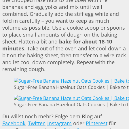
the chopped hazelnuts to the bowl with the
bananas and egg yolks and mix until well
combined. Gradually add the stiff egg white and
fold in carefully – you want to keep as much
volume as possible. Use a cookie scoop or spoons
to place small amounts of dough on the baking
sheet. Flatten a bit and
bake for about 18-10
minutes
. Take out of the oven and let cool down a
bit on the baking sheet, then transfer to a wire rack
and let cool down completely. Repeat with the
remaining dough.
Sugar-Free Banana Hazelnut Oats Cookies | Bake to 
Sugar-Free Banana Hazelnut Oats Cookies | Bake to 
Du willst noch mehr? Folge dem Blog auf
Facebook
,
Twitter
,
Instagram
oder
Pinterest
für