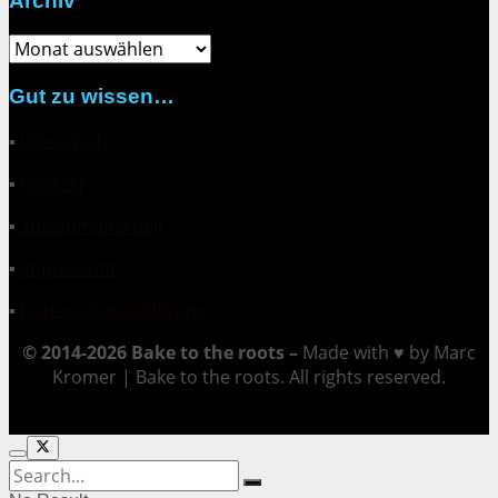
Archiv
Archiv
Gut zu wissen…
▪
Über mich
▪
Kontakt
▪
Zusammenarbeit
▪
Impressum
▪
Datenschutzerklärung
© 2014-2026 Bake to the roots –
Made with ♥ by Marc
Kromer | Bake to the roots. All rights reserved.