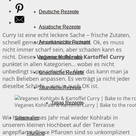
Deutsche Rezepte
Asiatische Rezepte
Curry ist eine echt leckere Sache – frische Zutaten,
schnell gemacht und schön scharf. Ok, es muss
Amerikanische Rezepte
nicht immer scharf sein, aber schaden kann es
nicht. Dieses
Vegane Kohlrabi Kartoffel Curry
Italienische Rezepte
punktet in allen Kategorien… wobei es nicht
unbedingt super scharf ist. Aber das kann man ja
Griechische Rezepte
nach Belieben anpassen. Es verträgt ja nicht jeder
dieselbe Schärfe – was ja auch OK ist.
Spanische Rezepte
Tapas Rezepte
Veganes Kohlrabi & Kartoffel Curry | Bake to the roo
Wir haben dieses Jahr mal wieder Kohlrabi in
Saisonales
unserem kleinen Hochbeet auf der Terrasse
angepflanzt. Diese Pflanzen sind so unkompliziert
Frühling