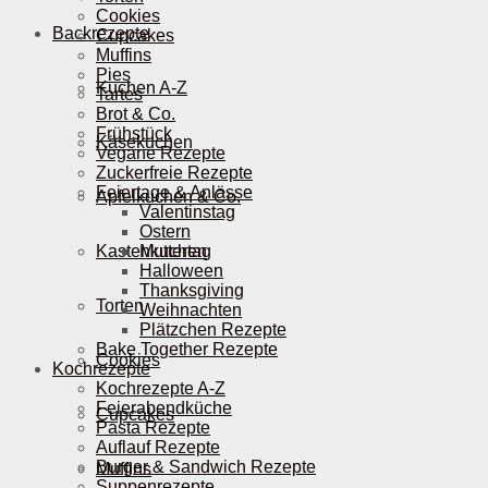
Cookies
Backrezepte
Cupcakes
Muffins
Pies
Kuchen A-Z
Tartes
Brot & Co.
Frühstück
Käsekuchen
Vegane Rezepte
Zuckerfreie Rezepte
Feiertage & Anlässe
Apfelkuchen & Co.
Valentinstag
Ostern
Kastenkuchen
Muttertag
Halloween
Thanksgiving
Torten
Weihnachten
Plätzchen Rezepte
Bake Together Rezepte
Cookies
Kochrezepte
Kochrezepte A-Z
Feierabendküche
Cupcakes
Pasta Rezepte
Auflauf Rezepte
Burger & Sandwich Rezepte
Muffins
Suppenrezepte