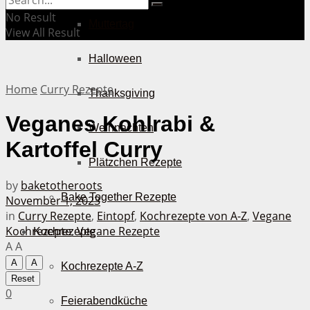
No Result
Muttertag
View All Result
Halloween
Home
Curry Rezepte
Thanksgiving
Veganes Kohlrabi &
Weihnachten
Kartoffel Curry
Plätzchen Rezepte
by
baketotheroots
Bake Together Rezepte
November 1, 2023
in
Curry Rezepte
,
Eintopf
,
Kochrezepte von A-Z
,
Vegane
Kochrezepte
,
Vegane Rezepte
Kochrezepte
A
A
A
A
Kochrezepte A-Z
Reset
0
Feierabendküche