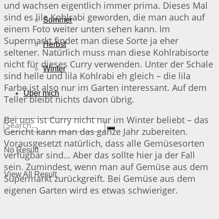
und wachsen eigentlich immer prima. Dieses Mal
sind es lila Kohlrabi geworden, die man auch auf
Sommer
einem Foto weiter unten sehen kann. Im
Supermarkt findet man diese Sorte ja eher
Herbst
seltener. Natürlich muss man diese Kohlrabisorte
nicht für dieses Curry verwenden. Unter der Schale
Winter
sind helle und lila Kohlrabi eh gleich – die lila
Farbe ist also nur im Garten interessant. Auf dem
Über mich
Teller bleibt nichts davon übrig.
Bei uns ist Curry nicht nur im Winter beliebt – das
Gericht kann man das ganze Jahr zubereiten.
Vorausgesetzt natürlich, dass alle Gemüsesorten
No Result
verfügbar sind… Aber das sollte hier ja der Fall
sein. Zumindest, wenn man auf Gemüse aus dem
View All Result
Supermarkt zurückgreift. Bei Gemüse aus dem
eigenen Garten wird es etwas schwieriger.