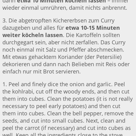
dann
etwa 10 Minuten köcheln lassen
– immer
wieder einmal umrühren, damit nichts anbrennt.
3. Die abgetropften Kichererbsen zum Curry
dazugeben und alles für
etwa 10-15 Minuten
weiter köcheln lassen
. Die Kartoffeln sollten
durchgegart sein, aber nicht zerfallen. Das Curry
noch einmal mit Salz und Pfeffer abschmecken.
Mit etwas gehacktem Koriander (der Petersilie)
dekorieren und dann nach Belieben mit Reis oder
einfach nur mit Brot servieren.
1. Peel and finely dice the onion and garlic. Peel
the kohlrabi, cut off the woody ends, and then cut
them into cubes. Clean the potatoes (it is not really
necessary to peel early potatoes) and then cut
them into cubes. Clean the bell pepper, remove the
seeds, and cut into small cubes. Next, clean and
peel the carrot (if necessary) and cut into cubes as
well. Keep all the ingredients close to the stove.