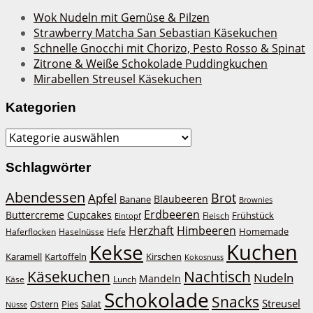
Wok Nudeln mit Gemüse & Pilzen
Strawberry Matcha San Sebastian Käsekuchen
Schnelle Gnocchi mit Chorizo, Pesto Rosso & Spinat
Zitrone & Weiße Schokolade Puddingkuchen
Mirabellen Streusel Käsekuchen
Kategorien
Kategorien
Schlagwörter
Abendessen
Brot
Apfel
Blaubeeren
Banane
Brownies
Erdbeeren
Buttercreme
Cupcakes
Frühstück
Fleisch
Eintopf
Herzhaft
Himbeeren
Haferflocken
Haselnüsse
Hefe
Homemade
Kuchen
Kekse
Kirschen
Karamell
Kartoffeln
Kokosnuss
Käsekuchen
Nachtisch
Nudeln
Mandeln
Lunch
Käse
Schokolade
Snacks
Streusel
Ostern
Salat
Pies
Nüsse