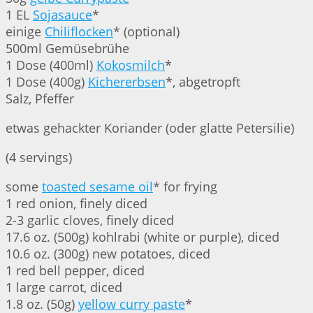
1 EL
Sojasauce
*
einige
Chiliflocken
* (optional)
500ml Gemüsebrühe
1 Dose (400ml)
Kokosmilch
*
1 Dose (400g)
Kichererbsen
*, abgetropft
Salz, Pfeffer
etwas gehackter Koriander (oder glatte Petersilie)
(4 servings)
some
toasted sesame oil
* for frying
1 red onion, finely diced
2-3 garlic cloves, finely diced
17.6 oz. (500g) kohlrabi (white or purple), diced
10.6 oz. (300g) new potatoes, diced
1 red bell pepper, diced
1 large carrot, diced
1.8 oz. (50g)
yellow curry paste
*