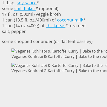
1 tbsp.
soy sauce
*
some
chili flakes
* (optional)
17 fl. oz. (500ml) veggie broth
1 can (13.5 fl. oz./400ml) of
coconut milk
*
1 can (14 oz./400g) of
chickpeas
*, drained
salt, pepper
some chopped coriander (or flat leaf parsley)
Veganes Kohlrabi & Kartoffel Curry | Bake to the roo
Veganes Kohlrabi & Kartoffel Curry | Bake to the roo