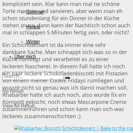
kompliziert sein. Klar kann man mal ne schöne
Torte machen und servieren, aber wenn man eh
Sommer
schon stundenlang für ein Dinner in der Küche
stehen muss, dann kann der Nachtisch schon auch
Herbst
mal in schlappen 5 Minuten fertig sein, oder nicht?
Winter
Ein Schichtdessert ist da immer eine sehr
dankbare Sache. Man schnappt sich was so in der
Über mich
Küche rumliegt und verarbeitet es zu einer
leckeren Nascherei. In diesem Fall hatte ich noch
ein paar leckere Schokoladenbiscotti mit Pistazien
von einem meiner Cookie Fridays rumliegen und
wusste nicht so genau was ich damit machen soll.
No Result
Rhabarber hatte ich auch noch, also wurde fix ein
Kompott gekocht, noch etwas Mascarpone Creme
View All Result
zusammenrühren und schon kann man sich was
leckeres zusammenschichten ;)