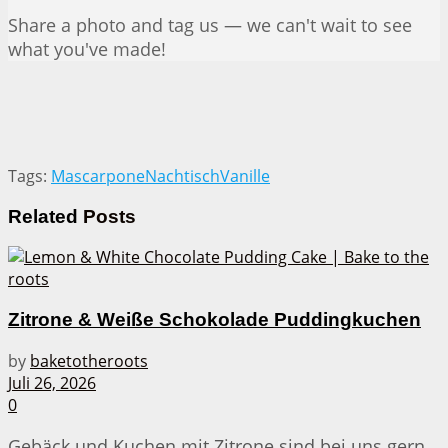
Share a photo and tag us — we can't wait to see
what you've made!
Tags:
Mascarpone
Nachtisch
Vanille
Related
Posts
Zitrone & Weiße Schokolade Puddingkuchen
by
baketotheroots
Juli 26, 2026
0
Gebäck und Kuchen mit Zitrone sind bei uns gern