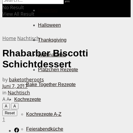
No Result
Muttertag
View All Result
Halloween
Home
Nachtisch
Thanksgiving
Rhabarber Biscotti
Weihnachten
Schichtdessert
Plätzchen Rezepte
by
baketotheroots
Bake Together Rezepte
Juni 7, 2017
in
Nachtisch
A
A
Kochrezepte
A
A
Reset
Kochrezepte A-Z
1
Feierabendküche