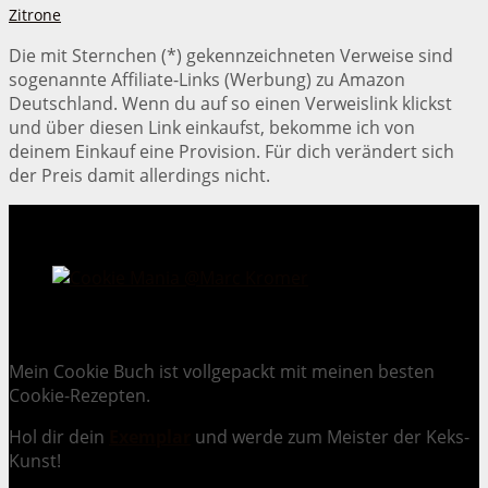
Zitrone
Die mit Sternchen (*) gekennzeichneten Verweise sind
sogenannte Affiliate-Links (Werbung) zu Amazon
Deutschland. Wenn du auf so einen Verweislink klickst
und über diesen Link einkaufst, bekomme ich von
deinem Einkauf eine Provision. Für dich verändert sich
der Preis damit allerdings nicht.
Cookie Mania:
100 verlockende Keksrezepte.
Mein Cookie Buch ist vollgepackt mit meinen besten
Cookie-Rezepten.
Hol dir dein
Exemplar
und
werde zum Meister der Keks-
Kunst
!