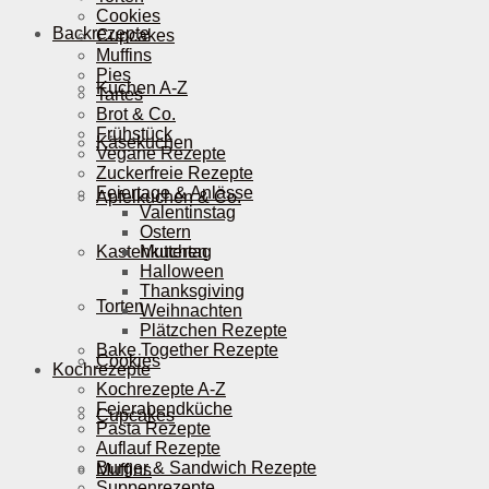
Cookies
Backrezepte
Cupcakes
Muffins
Pies
Kuchen A-Z
Tartes
Brot & Co.
Frühstück
Käsekuchen
Vegane Rezepte
Zuckerfreie Rezepte
Feiertage & Anlässe
Apfelkuchen & Co.
Valentinstag
Ostern
Kastenkuchen
Muttertag
Halloween
Thanksgiving
Torten
Weihnachten
Plätzchen Rezepte
Bake Together Rezepte
Cookies
Kochrezepte
Kochrezepte A-Z
Feierabendküche
Cupcakes
Pasta Rezepte
Auflauf Rezepte
Burger & Sandwich Rezepte
Muffins
Suppenrezepte