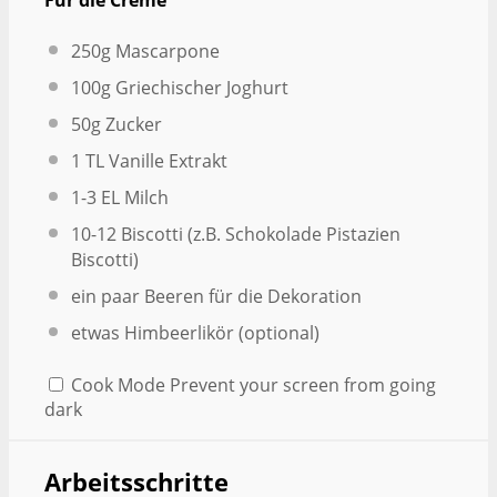
Für die Creme
250g
Mascarpone
100g
Griechischer Joghurt
50g
Zucker
1
TL Vanille Extrakt
1
-
3
EL Milch
10
-
12
Biscotti (z.B. Schokolade Pistazien
Biscotti)
ein paar Beeren für die Dekoration
etwas Himbeerlikör (optional)
Cook Mode
Prevent your screen from going
dark
Arbeitsschritte