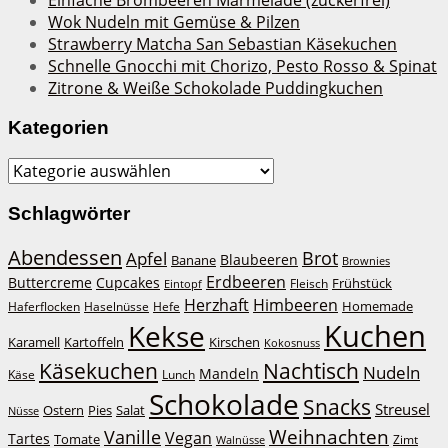
Wok Nudeln mit Gemüse & Pilzen
Strawberry Matcha San Sebastian Käsekuchen
Schnelle Gnocchi mit Chorizo, Pesto Rosso & Spinat
Zitrone & Weiße Schokolade Puddingkuchen
Kategorien
Kategorien
Schlagwörter
Abendessen
Brot
Apfel
Blaubeeren
Banane
Brownies
Erdbeeren
Buttercreme
Cupcakes
Frühstück
Fleisch
Eintopf
Herzhaft
Himbeeren
Homemade
Haferflocken
Haselnüsse
Hefe
Kuchen
Kekse
Kirschen
Karamell
Kartoffeln
Kokosnuss
Käsekuchen
Nachtisch
Nudeln
Mandeln
Lunch
Käse
Schokolade
Snacks
Streusel
Ostern
Salat
Pies
Nüsse
Weihnachten
Vanille
Vegan
Tartes
Tomate
Zimt
Walnüsse