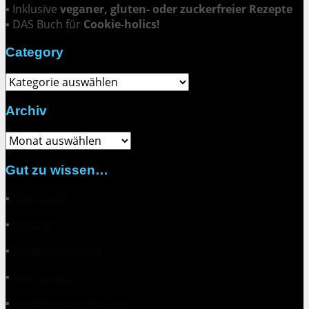
▪ Inklusive
veganer, gluten- oder zuckerfreier Rezepte
▪ DAS Buch für
Cookie-holics!
Category
Category
Archiv
Archiv
Gut zu wissen…
▪
Über mich
▪
Kontakt
▪
Zusammenarbeit
▪
Impressum
▪
Datenschutzerklärung