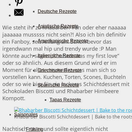
Deutsche Rezepte
Asiatische Rezepte
Wie steht ihr zu Rhabarber? Fan oder eher naaaaa
jaaaaaa musssss nicht sein?! Also ich bin definitiv
ein Fanboy, seit Anfang an. Schon bevor das
Amerikanische Rezepte
irgendwann mal hip und trendy wurde :P Man
könnte auch sagen „Rhubarb was my first love“
Italienische Rezepte
oder so ähnlich. Aus diesem Grund wird er im
Moment für alles verwendet, was man sich so
Griechische Rezepte
vorstellen kann. Kuchen, Torten, Scones, Buchteln
oder so wie hier für ein leckeres Schichtdessert mit
Spanische Rezepte
Schokoladen Biscotti und Rhabarber Himbeere
Kompott.
Tapas Rezepte
Saisonales
Rhabarber Biscotti Schichtdessert | Bake to the root
Nachtisch muss und sollte eigentlich nicht
Frühling