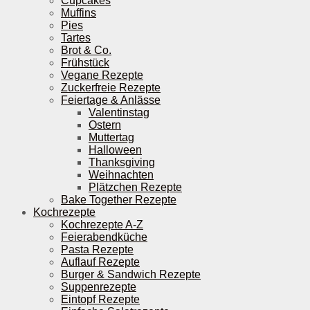
Cupcakes
Muffins
Pies
Tartes
Brot & Co.
Frühstück
Vegane Rezepte
Zuckerfreie Rezepte
Feiertage & Anlässe
Valentinstag
Ostern
Muttertag
Halloween
Thanksgiving
Weihnachten
Plätzchen Rezepte
Bake Together Rezepte
Kochrezepte
Kochrezepte A-Z
Feierabendküche
Pasta Rezepte
Auflauf Rezepte
Burger & Sandwich Rezepte
Suppenrezepte
Eintopf Rezepte