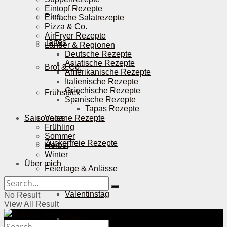
Eintopf Rezepte
Pies
Einfache Salatrezepte
Pizza & Co.
AirFryer Rezepte
Tartes
Länder & Regionen
Deutsche Rezepte
Asiatische Rezepte
Brot & Co.
Amerikanische Rezepte
Italienische Rezepte
Griechische Rezepte
Frühstück
Spanische Rezepte
Tapas Rezepte
Saisonales
Vegane Rezepte
Frühling
Sommer
Zuckerfreie Rezepte
Herbst
Winter
Über mich
Feiertage & Anlässe
Valentinstag
No Result
View All Result
Ostern