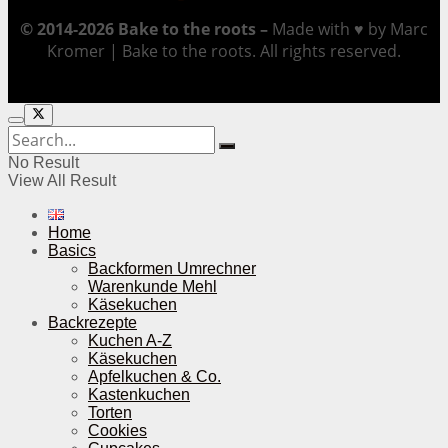
© 2014-2026 Bake to the roots –
Made with ♥ by Marc
Kromer | Bake to the roots. All rights reserved.
No Result
View All Result
Home
Basics
Backformen Umrechner
Warenkunde Mehl
Käsekuchen
Backrezepte
Kuchen A-Z
Käsekuchen
Apfelkuchen & Co.
Kastenkuchen
Torten
Cookies