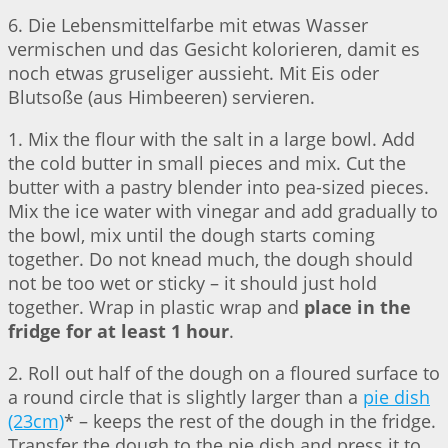
6. Die Lebensmittelfarbe mit etwas Wasser
vermischen und das Gesicht kolorieren, damit es
noch etwas gruseliger aussieht. Mit Eis oder
Blutsoße (aus Himbeeren) servieren.
1. Mix the flour with the salt in a large bowl. Add
the cold butter in small pieces and mix. Cut the
butter with a pastry blender into pea-sized pieces.
Mix the ice water with vinegar and add gradually to
the bowl, mix until the dough starts coming
together. Do not knead much, the dough should
not be too wet or sticky – it should just hold
together. Wrap in plastic wrap and
place in the
fridge for at least 1 hour
.
2. Roll out half of the dough on a floured surface to
a round circle that is slightly larger than a
pie dish
(23cm)
* – keeps the rest of the dough in the fridge.
Transfer the dough to the pie dish and press it to