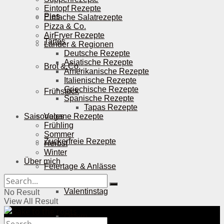
Eintopf Rezepte
Pies
Einfache Salatrezepte
Pizza & Co.
AirFryer Rezepte
Tartes
Länder & Regionen
Deutsche Rezepte
Asiatische Rezepte
Brot & Co.
Amerikanische Rezepte
Italienische Rezepte
Griechische Rezepte
Frühstück
Spanische Rezepte
Tapas Rezepte
Saisonales
Vegane Rezepte
Frühling
Sommer
Zuckerfreie Rezepte
Herbst
Winter
Über mich
Feiertage & Anlässe
Valentinstag
No Result
View All Result
Ostern