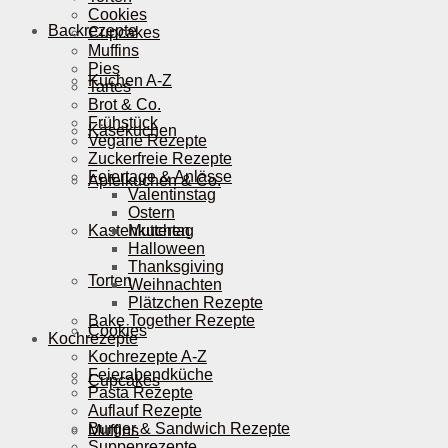
Cookies
Backrezepte
Cupcakes
Muffins
Pies
Kuchen A-Z
Tartes
Brot & Co.
Frühstück
Käsekuchen
Vegane Rezepte
Zuckerfreie Rezepte
Feiertage & Anlässe
Apfelkuchen & Co.
Valentinstag
Ostern
Kastenkuchen
Muttertag
Halloween
Thanksgiving
Torten
Weihnachten
Plätzchen Rezepte
Bake Together Rezepte
Cookies
Kochrezepte
Kochrezepte A-Z
Feierabendküche
Cupcakes
Pasta Rezepte
Auflauf Rezepte
Burger & Sandwich Rezepte
Muffins
Suppenrezepte