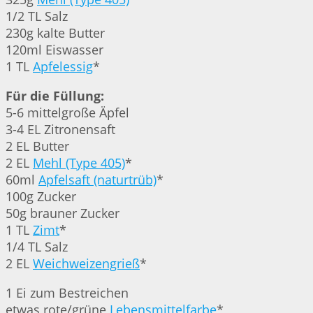
1/2 TL Salz
230g kalte Butter
120ml Eiswasser
1 TL
Apfelessig
*
Für die Füllung:
5-6 mittelgroße Äpfel
3-4 EL Zitronensaft
2 EL Butter
2 EL
Mehl (Type 405)
*
60ml
Apfelsaft (naturtrüb)
*
100g Zucker
50g brauner Zucker
1 TL
Zimt
*
1/4 TL Salz
2 EL
Weichweizengrieß
*
1 Ei zum Bestreichen
etwas rote/grüne
Lebensmittelfarbe
*