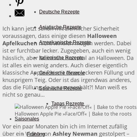
Deutsche Rezepte
Asiatische Rezepte
Ich kann jetzt schon mit ziemlicher Sicherheit
voraussagen, dass einige diesen
Halloween
Apfelkuchen
nicht wirklich mögen werden. Dabei
Amerikanische Rezepte
ist er furchtbar lecker. Zugegeben, auch ein wenig
hässlich, aber so ist das nun mal an Halloween. Da
Italienische Rezepte
ist alles ein wenig anders. Auch dieser eigentlich
klassische Apple Pie mit einer leckeren Füllung und
Griechische Rezepte
knusprigem Teig. Oder ist das irgendwas anderes,
das die Füllung da zusammenhält?! Man weiß es
Spanische Rezepte
nicht so genau…
Tapas Rezepte
Halloween Apple Pie »Face/Off« | Bake to the roots
Saisonales
Vor ein paar Monaten bin ich im Internet zufällig
über ein Video von
Ashley Newman
gestolpert –
Frühling