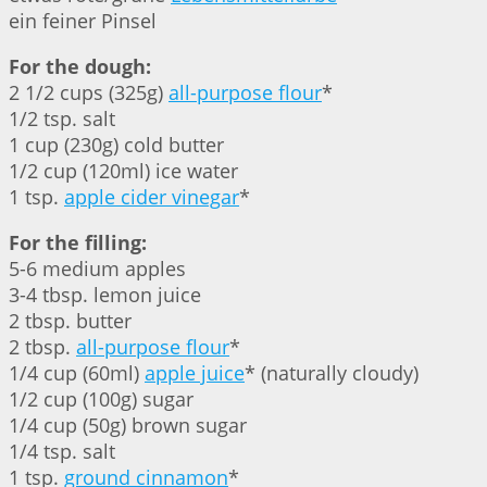
ein feiner Pinsel
For the dough:
2 1/2 cups (325g)
all-purpose flour
*
1/2 tsp. salt
1 cup (230g) cold butter
1/2 cup (120ml) ice water
1 tsp.
apple cider vinegar
*
For the filling:
5-6 medium apples
3-4 tbsp. lemon juice
2 tbsp. butter
2 tbsp.
all-purpose flour
*
1/4 cup (60ml)
apple juice
* (naturally cloudy)
1/2 cup (100g) sugar
1/4 cup (50g) brown sugar
1/4 tsp. salt
1 tsp.
ground cinnamon
*