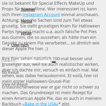
sie ist bekannt für Special Effects MakeUp und
Props für Horrorfilme. Wer interessiert ist, kann
Sommer
sich ihren
Instagram Account
einmal anschauen.
Achtung: Manche Sachen sind zum Teil etwas
Herbst
gruselig. Sie stellt gruseligen Kram für Halloween
Partys her und macht u.a. auch falsche Pot Pies
Winter
aus Gummi, die so aussehen, als hätte man ein
Gesicht zu einem Pie verarbeitet… so ähnlich wie
Über mich
dieser Apple Pie hier. ;)
Ihre Pies sehen natürlich 100-mal besser und
gruseliger aus, weil sie auch realistischer wirken,
aber ich dachte mir, versuch es einfach mal. Mal
No Result
sehen, was dabei herauskommt. Et voilà, hier ist
mein erster Halloween-Grusel-Pie!
View All Result
Erstaunlicherweise war er gar nicht so schwer zu
machen. Das Grundrezept ist mein Rezept für
einen American Apple Pie, das es auch in meinem
Backbuch
»Bake in the USA«
* gibt.