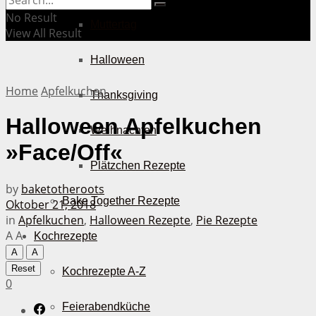
No Result
Muttertag
View All Result
Halloween
Home
Apfelkuchen
Thanksgiving
Halloween Apfelkuchen
Weihnachten
»Face/Off«
Plätzchen Rezepte
by
baketotheroots
Bake Together Rezepte
Oktober 21, 2018
in
Apfelkuchen
,
Halloween Rezepte
,
Pie Rezepte
A
A
Kochrezepte
A
A
Reset
Kochrezepte A-Z
0
Feierabendküche