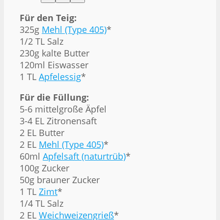
Für den Teig:
325g
Mehl (Type 405)
*
1/2 TL Salz
230g kalte Butter
120ml Eiswasser
1 TL
Apfelessig
*
Für die Füllung:
5-6 mittelgroße Äpfel
3-4 EL Zitronensaft
2 EL Butter
2 EL
Mehl (Type 405)
*
60ml
Apfelsaft (naturtrüb)
*
100g Zucker
50g brauner Zucker
1 TL
Zimt
*
1/4 TL Salz
2 EL
Weichweizengrieß
*