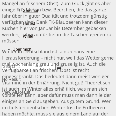
Mangel an frischem Obst). Zum Glück gibt es aber
einige Früchtchen bzw. Beerchen, die das ganze
Sommer
Jahr über in guter Qualität und trotzdem günstig
verfügbar sind. Dank TK-Blaubeeren kann dieser
Herbst
Kuchen hier von Januar bis Dezember gebacken
werden – ohne dafür tief in die Taschen greifen zu
Winter
müssen.
Über mich
Winter in Deutschland ist ja durchaus eine
Herausforderung – nicht nur, weil das Wetter gerne
mal wochenlang grau und gruselig ist. Auch die
Verfügbarkeit an frischem Obst ist recht
eingeschränkt. Das bedeutet dann meist weniger
No Result
Vitamine in der Ernährung. Nicht gut! Theoretisch
ist auch im Winter alles erhältlich, was man sich
View All Result
vorstellen kann, aber dafür muss man dann leider
einiges an Geld ausgeben. Aus gutem Grund. Wer
im tiefsten deutschen Winter frische Erdbeeren
haben möchte, muss sie aus einem Land auf der