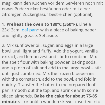
mag, kann den Kuchen vor dem Servieren noch mit
etwas Puderzucker bestäuben oder mit einer
zitronigen Zuckerglasur bestreichen (optional).
1.
Preheat the oven to 180°C (350°F)
. Line a
23x13cm
loaf pan
* with a piece of baking paper
and lightly grease. Set aside.
2. Mix sunflower oil, sugar, and eggs in a large
bowl until light and fluffy. Add the yogurt, vanilla
extract, and lemon zest and stir to combine. Mix
the spelt flour with baking powder, baking soda,
and a pinch of salt and add to the large bowl – stir
until just combined. Mix the frozen blueberries
with the cornstarch, add to the bowl, and fold in
quickly. Transfer the batter to the prepared loaf
pan, smooth out the top, and sprinkle with some
sliced almonds.
Bake the cake for about 75-85
minutes
– or until a wooden skewer inserted into