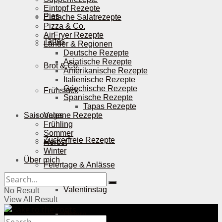
Eintopf Rezepte
Pies
Einfache Salatrezepte
Pizza & Co.
AirFryer Rezepte
Tartes
Länder & Regionen
Deutsche Rezepte
Asiatische Rezepte
Brot & Co.
Amerikanische Rezepte
Italienische Rezepte
Griechische Rezepte
Frühstück
Spanische Rezepte
Tapas Rezepte
Saisonales
Vegane Rezepte
Frühling
Sommer
Zuckerfreie Rezepte
Herbst
Winter
Über mich
Feiertage & Anlässe
Valentinstag
No Result
View All Result
Ostern