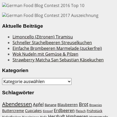
Aktuelle Beiträge
Limoncello (Zitronen) Tiramisu
Schneller Stachelbeeren Streuselkuchen
Einfache Brombeeren Marmelade (zuckerfrei)
Wok Nudeln mit Gemüse & Pilzen
Strawberry Matcha San Sebastian Käsekuchen
Kategorien
Kategorien
Schlagwörter
Abendessen
Brot
Apfel
Blaubeeren
Banane
Brownies
Erdbeeren
Buttercreme
Cupcakes
Frühstück
Fleisch
Eintopf
Herzhaft
Himbeeren
Homemade
Haferflocken
Haselnüsse
Hefe