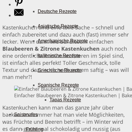
Deutsche Rezepte
Asiatische Rezepte
Kastenkuchen sind eine tolle Sache – schnell und
einfach zubereitet und dazu auch (fast) immer sehr
lecker. Wenn dann wie bei diesem einfachen
Amerikanische Rezepte
Blaubeeren & Zitrone Kastenkuchen
auch noch
eine ordentliche Portion an Beeren im Spiel sind,
Italienische Rezepte
ist einfach alles perfekt! Toller Geschmack, tolle
Textur und dazu auch noch extrem saftig – was will
Griechische Rezepte
man mehr?!
Spanische Rezepte
Einfacher Blaubeeren & Zitrone Kastenkuchen | Bake
Tapas Rezepte
Kastenkuchen kann man das ganze Jahr über
backen. Im Sommer hat man viele Möglichkeiten,
Saisonales
was Früchte und Beeren betrifft – im Winter wird
es dann gerne mal schokoladig und nussig (aus
Frühling