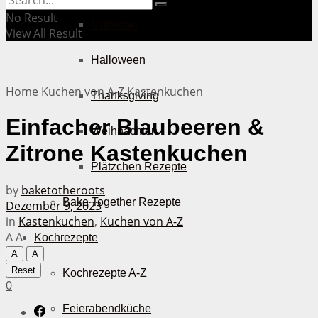
No Result
Muttertag
View All Result
Halloween
Home
Kuchen von A-Z
Kastenkuchen
Thanksgiving
Einfacher Blaubeeren &
Weihnachten
Zitrone Kastenkuchen
Plätzchen Rezepte
by
baketotheroots
Bake Together Rezepte
Dezember 9, 2023
in
Kastenkuchen
,
Kuchen von A-Z
A
A
Kochrezepte
A
A
Reset
Kochrezepte A-Z
0
Feierabendküche