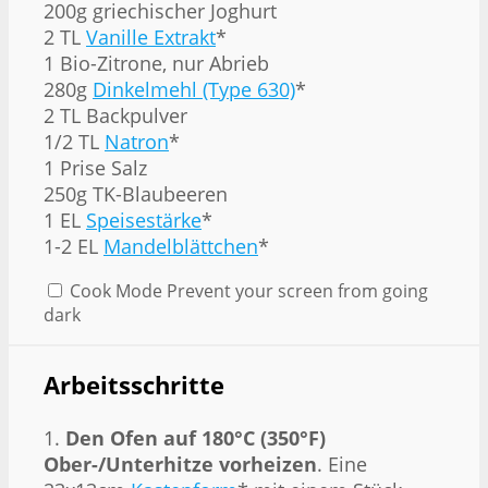
200g griechischer Joghurt
2 TL
Vanille Extrakt
*
1 Bio-Zitrone, nur Abrieb
280g
Dinkelmehl (Type 630)
*
2 TL Backpulver
1/2 TL
Natron
*
1 Prise Salz
250g TK-Blaubeeren
1 EL
Speisestärke
*
1-2 EL
Mandelblättchen
*
Cook Mode
Prevent your screen from going
dark
Arbeitsschritte
1.
Den Ofen auf 180°C (350°F)
Ober-/Unterhitze vorheizen
. Eine