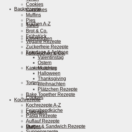
Cookies
Backrezepte
Cupcakes
Muffins
Pies
Kuchen A-Z
Tartes
Brot & Co.
Frühstück
Käsekuchen
Vegane Rezepte
Zuckerfreie Rezepte
Feiertage & Anlässe
Apfelkuchen & Co.
Valentinstag
Ostern
Kastenkuchen
Muttertag
Halloween
Thanksgiving
Torten
Weihnachten
Plätzchen Rezepte
Bake Together Rezepte
Cookies
Kochrezepte
Kochrezepte A-Z
Feierabendküche
Cupcakes
Pasta Rezepte
Auflauf Rezepte
Burger & Sandwich Rezepte
Muffins
Suppenrezepte