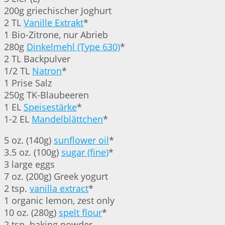
200g griechischer Joghurt
2 TL
Vanille Extrakt
*
1 Bio-Zitrone, nur Abrieb
280g
Dinkelmehl (Type 630)
*
2 TL Backpulver
1/2 TL
Natron
*
1 Prise Salz
250g TK-Blaubeeren
1 EL
Speisestärke
*
1-2 EL
Mandelblättchen
*
5 oz. (140g)
sunflower oil
*
3.5 oz. (100g)
sugar (fine)
*
3 large eggs
7 oz. (200g) Greek yogurt
2 tsp.
vanilla extract
*
1 organic lemon, zest only
10 oz. (280g)
spelt flour
*
2 tsp. baking powder