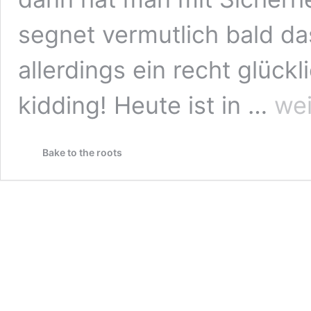
segnet vermutlich bald da
allerdings ein recht glück
Apfelstr
kidding! Heute ist in …
wei
Kuchen
(mit
Filoteig)
Bake to the roots