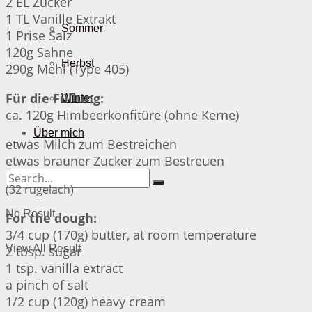
2 EL Zucker
1 TL Vanille Extrakt
Sommer
1 Prise Salz
120g Sahne
Herbst
290g Mehl (Type 405)
Für die Füllung:
Winter
ca. 120g Himbeerkonfitüre (ohne Kerne)
Über mich
etwas Milch zum Bestreichen
etwas brauner Zucker zum Bestreuen
(32 rugelach)
No Result
For the dough:
3/4 cup (170g) butter, at room temperature
View All Result
2 tbsp. sugar
1 tsp. vanilla extract
a pinch of salt
1/2 cup (120g) heavy cream