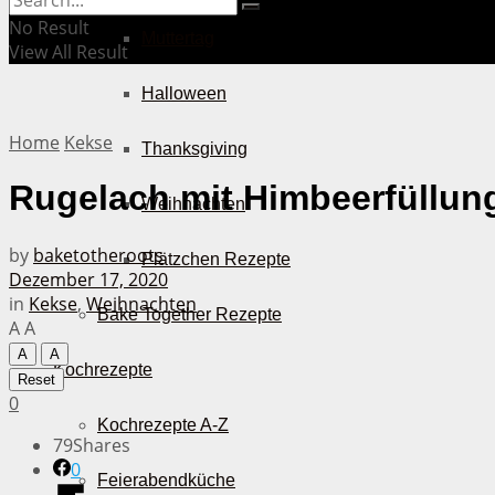
No Result
Muttertag
View All Result
Halloween
Home
Kekse
Thanksgiving
Rugelach mit Himbeerfüllun
Weihnachten
by
baketotheroots
Plätzchen Rezepte
Dezember 17, 2020
in
Kekse
,
Weihnachten
Bake Together Rezepte
A
A
A
A
Kochrezepte
Reset
0
Kochrezepte A-Z
79
Shares
0
Feierabendküche