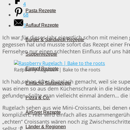
4
Pasta Rezepte
68
7
Auflauf Rezepte
Ich war für dieses Jahr eigentlich schon mit meine
Burger & Sandwich Rezepte
gegessen hat und musste sofort das Rezept einer Fr
Fernsehen nur einen schlechten Einfluss auf uns hätt
Suppenrezepte
Eintopf Rezepte
Raspberry Rugelach | Bake to the roots
Ich hab schon öfter Rugelach gemacht, weil sie supe
Einfache Salatrezepte
was einem so aus dem Küchenschrank in die Hände fä
gefunden. Sollte man vielleicht einmal ändern… die k
Pizza & Co.
Rugelach sehen aus wie Mini-Croissants, bei denen di
AirFryer Rezepte
kompliziert. Hier wird einfach alles zusammengerüh
„echten“ Croissants wären noch zig Zwischenschrit
Länder & Regionen
selbst ;P