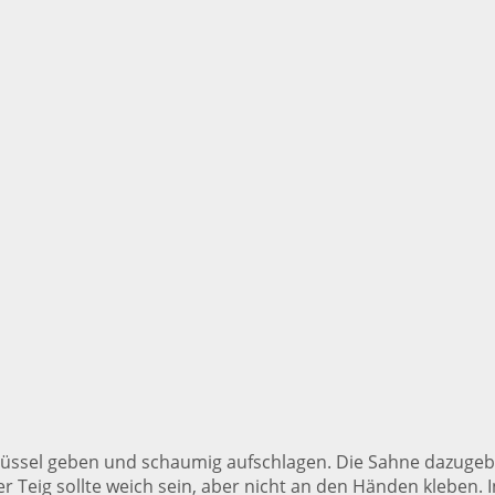
Schüssel geben und schaumig aufschlagen. Die Sahne dazugebe
eig sollte weich sein, aber nicht an den Händen kleben. In 