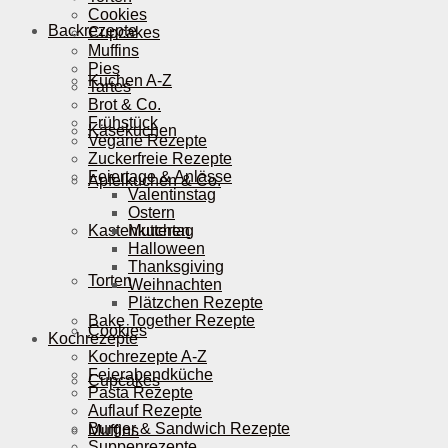
Cookies
Backrezepte
Cupcakes
Muffins
Pies
Kuchen A-Z
Tartes
Brot & Co.
Frühstück
Käsekuchen
Vegane Rezepte
Zuckerfreie Rezepte
Feiertage & Anlässe
Apfelkuchen & Co.
Valentinstag
Ostern
Kastenkuchen
Muttertag
Halloween
Thanksgiving
Torten
Weihnachten
Plätzchen Rezepte
Bake Together Rezepte
Cookies
Kochrezepte
Kochrezepte A-Z
Feierabendküche
Cupcakes
Pasta Rezepte
Auflauf Rezepte
Burger & Sandwich Rezepte
Muffins
Suppenrezepte