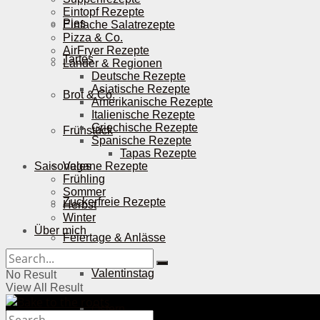
Eintopf Rezepte
Pies
Einfache Salatrezepte
Pizza & Co.
AirFryer Rezepte
Tartes
Länder & Regionen
Deutsche Rezepte
Asiatische Rezepte
Brot & Co.
Amerikanische Rezepte
Italienische Rezepte
Griechische Rezepte
Frühstück
Spanische Rezepte
Tapas Rezepte
Saisonales
Vegane Rezepte
Frühling
Sommer
Zuckerfreie Rezepte
Herbst
Winter
Über mich
Feiertage & Anlässe
Valentinstag
No Result
View All Result
Ostern