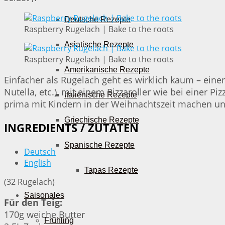
Deutsche Rezepte
Raspberry Rugelach | Bake to the roots
Asiatische Rezepte
Raspberry Rugelach | Bake to the roots
Amerikanische Rezepte
Einfacher als Rugelach geht es wirklich kaum – eine
Nutella, etc.), mit einem Pizzaroller wie bei einer 
Italienische Rezepte
prima mit Kindern in der Weihnachtszeit machen un
Griechische Rezepte
INGREDIENTS / ZUTATEN
Spanische Rezepte
Deutsch
English
Tapas Rezepte
(32 Rugelach)
Saisonales
Für den Teig:
170g weiche Butter
Frühling