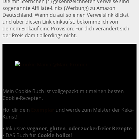
Die mit Sternchen (*) gekennzeichneten Verweise sind
sogenannte Affiliate-Links (Werbung) zu Amazon
Deutschland. Wenn du auf so einen Verweislink klickst
und über diesen Link einkaufst, bekomme ich von
deinem Einkauf eine Provision. Für dich verändert sich
der Preis damit allerdings nicht.
Cookie Mania:
100 verlockende Keksrezepte.
Mein Cookie Buch ist vollgepackt mit meinen besten
Cookie-Rezepten.
Hol dir dein
Exemplar
und
werde zum Meister der Keks-
Kunst
!
▪ Inklusive
veganer, gluten- oder zuckerfreier Rezepte
▪ DAS Buch für
Cookie-holics!