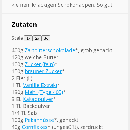
kleinen, knackigen Schokohappen. So gut!
Zutaten
Scale
1x
2x
3x
400g
Zartbitterschokolade
*, grob gehackt
120g weiche Butter
100g
Zucker (fein)
*
150g
brauner Zucker
*
2 Eier (L)
1 TL
Vanille Extrakt
*
130g
Mehl (Type 405)
*
3 EL
Kakaopulver
*
1 TL Backpulver
1/4 TL Salz
100g
Pekannüsse
*, gehackt
40g
Cornflakes
* (ungesüßt), zerdrückt