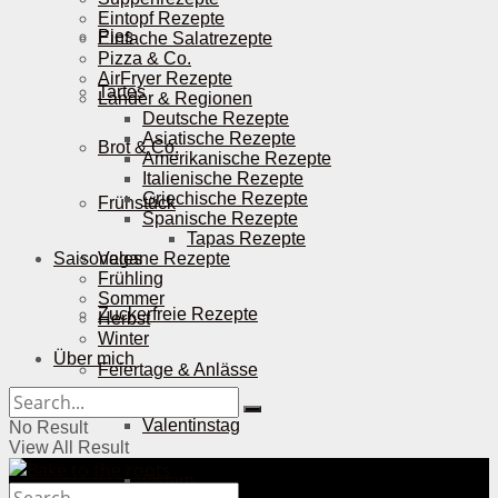
Eintopf Rezepte
Pies
Einfache Salatrezepte
Pizza & Co.
AirFryer Rezepte
Tartes
Länder & Regionen
Deutsche Rezepte
Asiatische Rezepte
Brot & Co.
Amerikanische Rezepte
Italienische Rezepte
Griechische Rezepte
Frühstück
Spanische Rezepte
Tapas Rezepte
Saisonales
Vegane Rezepte
Frühling
Sommer
Zuckerfreie Rezepte
Herbst
Winter
Über mich
Feiertage & Anlässe
Valentinstag
No Result
View All Result
Ostern