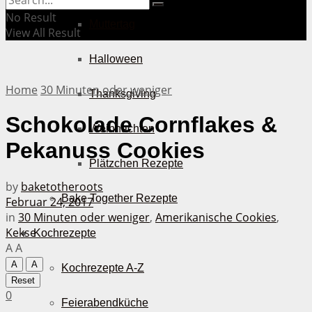
No Result
Muttertag
View All Result
Halloween
Home
30 Minuten oder weniger
Thanksgiving
Schokolade Cornflakes &
Weihnachten
Pekanuss Cookies
Plätzchen Rezepte
by
baketotheroots
Bake Together Rezepte
Februar 24, 2017
in
30 Minuten oder weniger
,
Amerikanische Cookies
,
Kekse
Kochrezepte
A
A
A
A
Kochrezepte A-Z
Reset
0
Feierabendküche