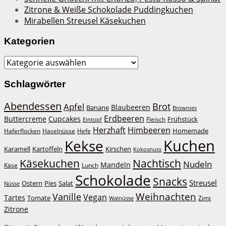
Zitrone & Weiße Schokolade Puddingkuchen
Mirabellen Streusel Käsekuchen
Kategorien
Kategorien
Schlagwörter
Abendessen
Brot
Apfel
Blaubeeren
Banane
Brownies
Erdbeeren
Buttercreme
Cupcakes
Frühstück
Fleisch
Eintopf
Herzhaft
Himbeeren
Haferflocken
Haselnüsse
Hefe
Homemade
Kuchen
Kekse
Kirschen
Karamell
Kartoffeln
Kokosnuss
Käsekuchen
Nachtisch
Nudeln
Mandeln
Lunch
Käse
Schokolade
Snacks
Streusel
Ostern
Salat
Pies
Nüsse
Weihnachten
Vanille
Vegan
Tartes
Tomate
Zimt
Walnüsse
Zitrone