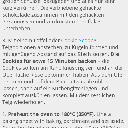
großen Schüssel dazugeben und alles nur sehr
kurz verrühren. Die verbliebene gehackte
Schokolade zusammen mit den gehackten
Pekannüssen und zerdrückten Cornflakes
unterheben.
3. Mit einem Löffel oder
Cookie Scoop
*
Teigportionen abstechen, zu Kugeln formen und
mit genügend Abstand auf das Blech setzen.
Die
Cookies für etwa 15 Minuten backen
– die
Cookies sollten am Rand knusprig sein und an der
Oberfläche Risse bekommen haben. Aus dem Ofen
nehmen und auf dem Blech etwas abkühlen
lassen, dann auf ein Kuchengitter legen und
komplett auskühlen lassen. Mit dem restlichen
Teig wiederholen.
1.
Preheat the oven to 180°C (350°F)
. Line a
baking sheet with baking parchment and set aside.
Chop the chocolate and melt about 9 oz. (250g) of