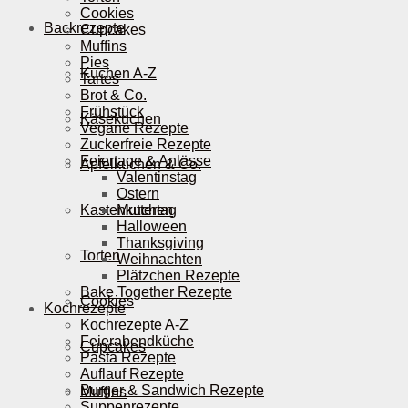
Cookies
Backrezepte
Cupcakes
Muffins
Pies
Kuchen A-Z
Tartes
Brot & Co.
Frühstück
Käsekuchen
Vegane Rezepte
Zuckerfreie Rezepte
Feiertage & Anlässe
Apfelkuchen & Co.
Valentinstag
Ostern
Kastenkuchen
Muttertag
Halloween
Thanksgiving
Torten
Weihnachten
Plätzchen Rezepte
Bake Together Rezepte
Cookies
Kochrezepte
Kochrezepte A-Z
Feierabendküche
Cupcakes
Pasta Rezepte
Auflauf Rezepte
Burger & Sandwich Rezepte
Muffins
Suppenrezepte