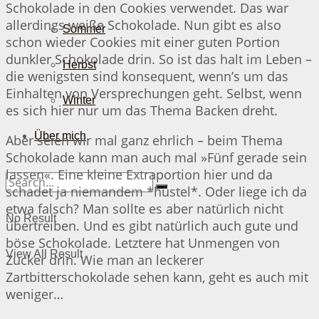
Schokolade in den Cookies verwendet. Das war
allerdings weiße Schokolade. Nun gibt es also
Sommer
schon wieder Cookies mit einer guten Portion
dunkler Schokolade drin. So ist das halt im Leben –
Herbst
die wenigsten sind konsequent, wenn’s um das
Einhalten von Versprechungen geht. Selbst, wenn
Winter
es sich hier nur um das Thema Backen dreht.
Über mich
Aber seien wir mal ganz ehrlich – beim Thema
Schokolade kann man auch mal »Fünf gerade sein
lassen«. Eine kleine Extraportion hier und da
schadet ja niemandem *hüstel*. Oder liege ich da
etwa falsch? Man sollte es aber natürlich nicht
No Result
übertreiben. Und es gibt natürlich auch gute und
böse Schokolade. Letztere hat Unmengen von
View All Result
Zucker drin. Wie man an leckerer
Zartbitterschokolade sehen kann, geht es auch mit
weniger…