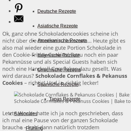
Deutsche Rezepte
Asiatische Rezepte
Ok, ganz ohne Schokoladencookies scheine ich
nicht über die Runden zu kommen… Heute gibt es
Amerikanische Rezepte
also mal wieder eine gute Portion Schokolade in
den Cookie-Friday-Cookies! Dazu noch ein paar
Italienische Rezepte
Pekannüsse und als Special Guests haben sich
noch eine Handvoll Cornflakes dazu gesellt. Was
Griechische Rezepte
wird daraus?
Schokolade Cornflakes & Pekanuss
Cookies
– richtig! Und ja, richtig lecker!
Spanische Rezepte
Tapas Rezepte
Schokolade Cornflakes & Pekanuss Cookies | Bake to
Letzte Woche hatte ich ja noch geschrieben, dass
Saisonales
ich mal eine Pause von der ganzen Schokolade
brauche – hab‘ dann natürlich trotzdem
Frühling