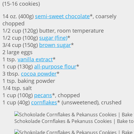
(15-16 cookies)
14 oz. (400g)
semi-sweet chocolate
*, coarsely
chopped
1/2 cup (120g) butter, room temperature
1/2 cup (100g)
sugar (fine)
*
3/4 cup (150g)
brown sugar
*
2 large eggs
1 tsp.
vanilla extract
*
1 cup (130g)
all-purpose flour
*
3 tbsp.
cocoa powder
*
1 tsp. baking powder
1/4 tsp. salt
1 cup (100g)
pecans
*, chopped
1 cup (40g)
cornflakes
* (unsweetened), crushed
Schokolade Cornflakes & Pekanuss Cookies | Bake to