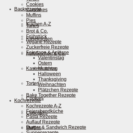
Cookies
Backrezepte
Cupcakes
Muffins
Pies
Kuchen A-Z
Tartes
Brot & Co.
Frühstück
Käsekuchen
Vegane Rezepte
Zuckerfreie Rezepte
Feiertage & Anlässe
Apfelkuchen & Co.
Valentinstag
Ostern
Kastenkuchen
Muttertag
Halloween
Thanksgiving
Torten
Weihnachten
Plätzchen Rezepte
Bake Together Rezepte
Cookies
Kochrezepte
Kochrezepte A-Z
Feierabendküche
Cupcakes
Pasta Rezepte
Auflauf Rezepte
Burger & Sandwich Rezepte
Muffins
Suppenrezepte