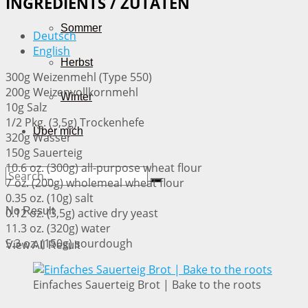
INGREDIENTS / ZUTATEN
Sommer
Deutsch
English
Herbst
300g Weizenmehl (Type 550)
200g Weizenvollkornmehl
Winter
10g Salz
1/2 Pkg. (3,5g) Trockenhefe
Über mich
320g Wasser
150g Sauerteig
10.6 oz. (300g) all-purpose wheat flour
7 oz. (200g) wholemeal wheat flour
0.35 oz. (10g) salt
No Result
0.12 oz. (3,5g) active dry yeast
11.3 oz. (320g) water
5.3 oz. (150g) sourdough
View All Result
Einfaches Sauerteig Brot | Bake to the roots