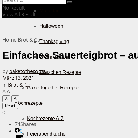
No Result
Muttertag
View All Result
Halloween
Home
Brot & Co.
Thanksgiving
Einfaches Sauerteigbrot – a
Weihnachten
by
baketotheroots
Plätzchen Rezepte
März 13, 2021
in
Brot & Co.
Bake Together Rezepte
A
A
A
A
Kochrezepte
Reset
0
Kochrezepte A-Z
74
Shares
0
Feierabendküche