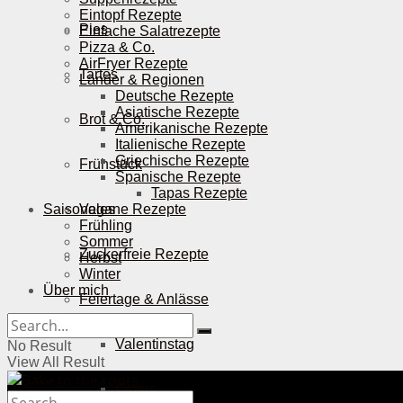
Eintopf Rezepte
Pies
Einfache Salatrezepte
Pizza & Co.
AirFryer Rezepte
Tartes
Länder & Regionen
Deutsche Rezepte
Asiatische Rezepte
Brot & Co.
Amerikanische Rezepte
Italienische Rezepte
Griechische Rezepte
Frühstück
Spanische Rezepte
Tapas Rezepte
Saisonales
Vegane Rezepte
Frühling
Sommer
Zuckerfreie Rezepte
Herbst
Winter
Über mich
Feiertage & Anlässe
Valentinstag
No Result
View All Result
Ostern