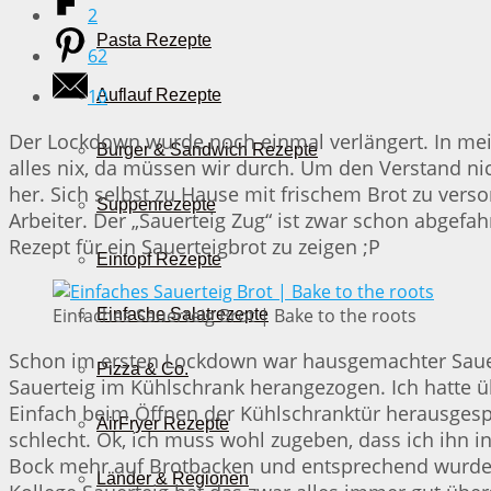
2
Pasta Rezepte
62
10
Auflauf Rezepte
Der Lockdown wurde noch einmal verlängert. In mein
Burger & Sandwich Rezepte
alles nix, da müssen wir durch. Um den Verstand n
her. Sich selbst zu Hause mit frischem Brot zu ver
Suppenrezepte
Arbeiter. Der „Sauerteig Zug“ ist zwar schon abgefa
Rezept für ein Sauerteigbrot zu zeigen ;P
Eintopf Rezepte
Einfaches Sauerteig Brot | Bake to the roots
Einfache Salatrezepte
Schon im ersten Lockdown war hausgemachter Sauert
Pizza & Co.
Sauerteig im Kühlschrank herangezogen. Ich hatte ü
Einfach beim Öffnen der Kühlschranktür herausgesp
AirFryer Rezepte
schlecht. Ok, ich muss wohl zugeben, dass ich ihn i
Bock mehr auf Brotbacken und entsprechend wurde d
Länder & Regionen