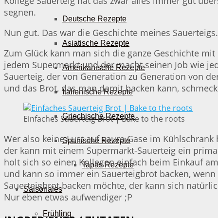
Kollege Sauerteig hat das zwar alles immer gut übe
segnen.
Deutsche Rezepte
Nun gut. Das war die Geschichte meines Sauerteigs.
Asiatische Rezepte
Zum Glück kann man sich die ganze Geschichte mit d
jedem Supermarkt und der macht seinen Job wie jede
Amerikanische Rezepte
Sauerteig, der von Generation zu Generation von de
und das Brot, das man damit backen kann, schmeckt
Italienische Rezepte
Griechische Rezepte
Einfaches Sauerteig Brot | Bake to the roots
Wer also keine Lust auf saure Gase im Kühlschrank ha
Spanische Rezepte
der kann mit einem Supermarkt-Sauerteig ein prima
holt sich so einen Kollegen einfach beim Einkauf a
Tapas Rezepte
und kann so immer ein Sauerteigbrot backen, wenn 
Sauerteigbrot backen möchte, der kann sich natürli
Saisonales
Nur eben etwas aufwendiger ;P
Frühling