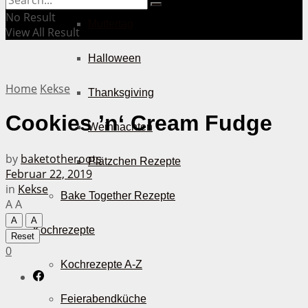
No Result
Muttertag
View All Result
Halloween
Home
Kekse
Thanksgiving
Cookies ’n‘ Cream Fudge
Weihnachten
by
baketotheroots
Plätzchen Rezepte
Februar 22, 2019
in
Kekse
Bake Together Rezepte
A
A
A
A
Kochrezepte
Reset
0
Kochrezepte A-Z
Feierabendküche