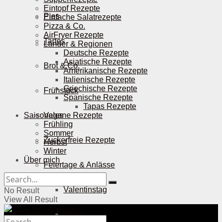
Eintopf Rezepte
Pies
Einfache Salatrezepte
Pizza & Co.
AirFryer Rezepte
Tartes
Länder & Regionen
Deutsche Rezepte
Asiatische Rezepte
Brot & Co.
Amerikanische Rezepte
Italienische Rezepte
Griechische Rezepte
Frühstück
Spanische Rezepte
Tapas Rezepte
Saisonales
Vegane Rezepte
Frühling
Sommer
Zuckerfreie Rezepte
Herbst
Winter
Über mich
Feiertage & Anlässe
Valentinstag
No Result
View All Result
Ostern