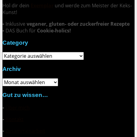
Hol dir dein
Exemplar
und
werde zum Meister der Keks-
Kunst
!
▪ Inklusive
veganer, gluten- oder zuckerfreier Rezepte
▪ DAS Buch für
Cookie-holics!
Category
Category
Archiv
Archiv
Gut zu wissen…
▪
Über mich
▪
Kontakt
▪
Zusammenarbeit