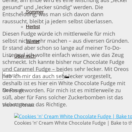
gesund“ und „lecker sündig“ werden. Die
Sommer
Entscheidung, was man sich davon dann
raussucht, bleibt ja jedem selbst überlassen.
Herbst
Diesen Fudge würde ich mittlerweile für mich
selbst nicht mehr machen – aus diversen Gründen.
Winter
Er stand aber schon so lange auf meiner To-Do-
Liste und ich wollte einfach wissen, wie das Zeug
Über mich
schmeckt. Ich kannte bisher nur Chocolate Fudge
und Caramel Fudge – beides sehr lecker. Mit Oreos
hab ich mir das auch sehr lecker vorgestellt,
deshalb ist es hier ein White Chocolate Fudge mit
Oreos geworden. Für mich ist es mittlerweile zu
No Result
süß, aber für Fans solcher Zuckerbomben ist das
sicher genau das Richtige.
View All Result
Cookies ’n‘ Cream White Chocolate Fudge | Bake to t