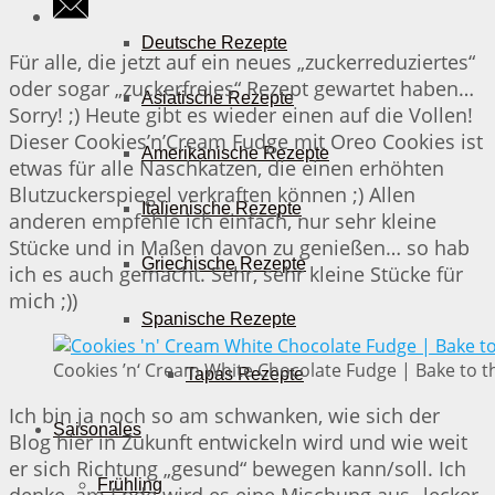
Deutsche Rezepte
Für alle, die jetzt auf ein neues „zuckerreduziertes“
oder sogar „zuckerfreies“ Rezept gewartet haben…
Asiatische Rezepte
Sorry! ;) Heute gibt es wieder einen auf die Vollen!
Dieser Cookies’n’Cream Fudge mit Oreo Cookies ist
Amerikanische Rezepte
etwas für alle Naschkatzen, die einen erhöhten
Blutzuckerspiegel verkraften können ;) Allen
Italienische Rezepte
anderen empfehle ich einfach, nur sehr kleine
Stücke und in Maßen davon zu genießen… so hab
Griechische Rezepte
ich es auch gemacht. Sehr, sehr kleine Stücke für
mich ;))
Spanische Rezepte
Cookies ’n‘ Cream White Chocolate Fudge | Bake to t
Tapas Rezepte
Ich bin ja noch so am schwanken, wie sich der
Saisonales
Blog hier in Zukunft entwickeln wird und wie weit
er sich Richtung „gesund“ bewegen kann/soll. Ich
Frühling
denke, am Ende wird es eine Mischung aus „lecker