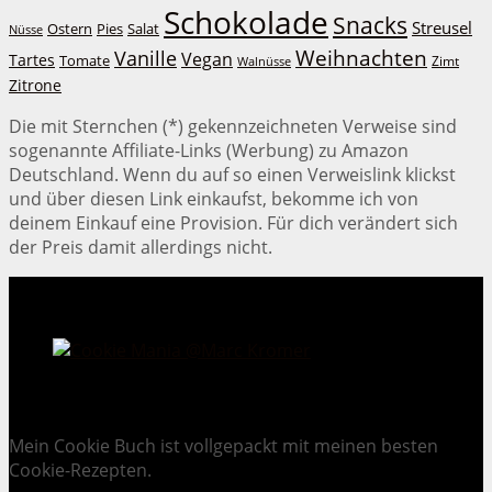
Schokolade
Snacks
Streusel
Ostern
Salat
Pies
Nüsse
Weihnachten
Vanille
Vegan
Tartes
Tomate
Zimt
Walnüsse
Zitrone
Die mit Sternchen (*) gekennzeichneten Verweise sind
sogenannte Affiliate-Links (Werbung) zu Amazon
Deutschland. Wenn du auf so einen Verweislink klickst
und über diesen Link einkaufst, bekomme ich von
deinem Einkauf eine Provision. Für dich verändert sich
der Preis damit allerdings nicht.
Cookie Mania:
100 verlockende Keksrezepte.
Mein Cookie Buch ist vollgepackt mit meinen besten
Cookie-Rezepten.