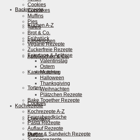
Cookies
Backrezepte
Cupcakes
Muffins
Pies
Kuchen A-Z
Tartes
Brot & Co.
Frühstück
Käsekuchen
Vegane Rezepte
Zuckerfreie Rezepte
Feiertage & Anlässe
Apfelkuchen & Co.
Valentinstag
Ostern
Kastenkuchen
Muttertag
Halloween
Thanksgiving
Torten
Weihnachten
Plätzchen Rezepte
Bake Together Rezepte
Cookies
Kochrezepte
Kochrezepte A-Z
Feierabendküche
Cupcakes
Pasta Rezepte
Auflauf Rezepte
Burger & Sandwich Rezepte
Muffins
Suppenrezepte