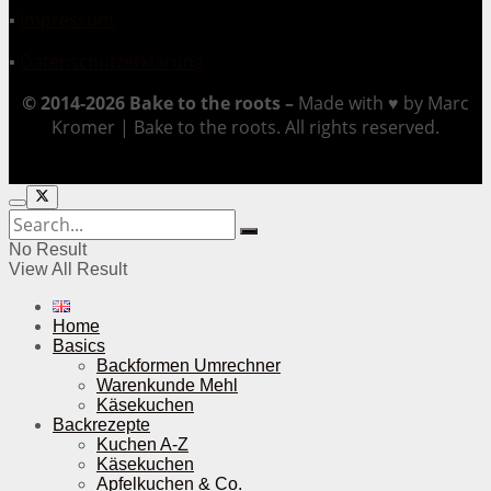
▪
Impressum
▪
Datenschutzerklärung
© 2014-2026 Bake to the roots –
Made with ♥ by Marc
Kromer | Bake to the roots. All rights reserved.
No Result
View All Result
Home
Basics
Backformen Umrechner
Warenkunde Mehl
Käsekuchen
Backrezepte
Kuchen A-Z
Käsekuchen
Apfelkuchen & Co.