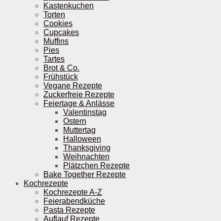
Kastenkuchen
Torten
Cookies
Cupcakes
Muffins
Pies
Tartes
Brot & Co.
Frühstück
Vegane Rezepte
Zuckerfreie Rezepte
Feiertage & Anlässe
Valentinstag
Ostern
Muttertag
Halloween
Thanksgiving
Weihnachten
Plätzchen Rezepte
Bake Together Rezepte
Kochrezepte
Kochrezepte A-Z
Feierabendküche
Pasta Rezepte
Auflauf Rezepte