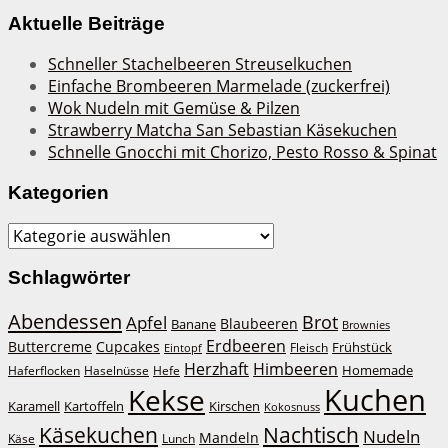
Aktuelle Beiträge
Schneller Stachelbeeren Streuselkuchen
Einfache Brombeeren Marmelade (zuckerfrei)
Wok Nudeln mit Gemüse & Pilzen
Strawberry Matcha San Sebastian Käsekuchen
Schnelle Gnocchi mit Chorizo, Pesto Rosso & Spinat
Kategorien
Kategorien
Schlagwörter
Abendessen
Brot
Apfel
Blaubeeren
Banane
Brownies
Erdbeeren
Buttercreme
Cupcakes
Frühstück
Fleisch
Eintopf
Herzhaft
Himbeeren
Homemade
Haferflocken
Haselnüsse
Hefe
Kuchen
Kekse
Kirschen
Karamell
Kartoffeln
Kokosnuss
Käsekuchen
Nachtisch
Nudeln
Mandeln
Lunch
Käse