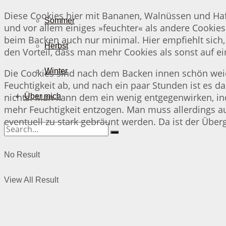
Diese Cookies hier mit Bananen, Walnüssen und Hafe
Sommer
und vor allem einiges »feuchter« als andere Cookies
beim Backen auch nur minimal. Hier empfiehlt sich
Herbst
den Vorteil, dass man mehr Cookies als sonst auf 
Winter
Die Cookies sind nach dem Backen innen schön weic
Feuchtigkeit ab, und nach ein paar Stunden ist es 
nichts. Man kann dem ein wenig entgegenwirken, in
Über mich
mehr Feuchtigkeit entzogen. Man muss allerdings a
eventuell zu stark gebräunt werden. Da ist der Über
No Result
View All Result