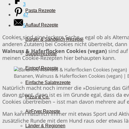
3
Pasta Rezepte
47
5
Auflauf Rezepte
Cookies sind eine leckere Sache – egal ob als Alte
Burger & Sandwich Rezepte
anderen Zutaten) bei Cookies nicht übertreibt, da
Walnuss & Haferflocken Cookies (vegan)
sind auf
Suppenrezepte
meinen Cookie-Rezepten hier behaupten kann.
Eintopf Rezepte
Bananen, Walnuss & Haferflocken Cookies (vegan) | B
Einfache Salatrezepte
Natürlich macht noch immer die »Dosierung das Gift
davon gönnt, dann ist es im Grunde egal, dass da e
Pizza & Co.
Cookies übertreiben – isst man davon mehrere auf ei
AirFryer Rezepte
Man kann natürlich immer mit etwas Sport und Akti
zusätzliche Runde mit dem Hund raus oder etwas län
Länder & Regionen