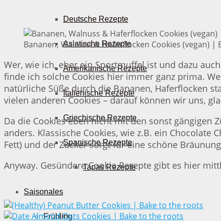
Deutsche Rezepte
Bananen, Walnuss & Haferflocken Cookies (vegan) | B
Asiatische Rezepte
Wer, wie ich, eher ein Sportmuffel ist und dazu auc
Amerikanische Rezepte
finde ich solche Cookies hier immer ganz prima. Wen
natürliche Süße durch die Bananen, Haferflocken st
Italienische Rezepte
vielen anderen Cookies – darauf können wir uns, glau
Griechische Rezepte
Da die Cookies eben nicht mit den sonst gängigen Zu
anders. Klassische Cookies, wie z.B. ein Chocolate 
Spanische Rezepte
Fett) und der Zucker sorgt für eine schöne Bräunun
Anyway. Gesündere Cookie Rezepte gibt es hier mittle
Tapas Rezepte
Saisonales
Frühling