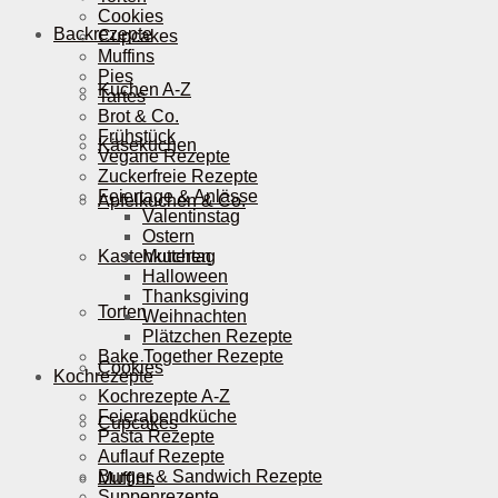
Cookies
Backrezepte
Cupcakes
Muffins
Pies
Kuchen A-Z
Tartes
Brot & Co.
Frühstück
Käsekuchen
Vegane Rezepte
Zuckerfreie Rezepte
Feiertage & Anlässe
Apfelkuchen & Co.
Valentinstag
Ostern
Kastenkuchen
Muttertag
Halloween
Thanksgiving
Torten
Weihnachten
Plätzchen Rezepte
Bake Together Rezepte
Cookies
Kochrezepte
Kochrezepte A-Z
Feierabendküche
Cupcakes
Pasta Rezepte
Auflauf Rezepte
Burger & Sandwich Rezepte
Muffins
Suppenrezepte