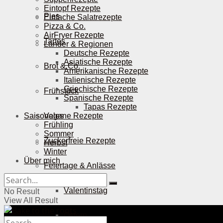
Eintopf Rezepte
Pies
Einfache Salatrezepte
Pizza & Co.
AirFryer Rezepte
Tartes
Länder & Regionen
Deutsche Rezepte
Asiatische Rezepte
Brot & Co.
Amerikanische Rezepte
Italienische Rezepte
Griechische Rezepte
Frühstück
Spanische Rezepte
Tapas Rezepte
Saisonales
Vegane Rezepte
Frühling
Sommer
Zuckerfreie Rezepte
Herbst
Winter
Über mich
Feiertage & Anlässe
Valentinstag
No Result
View All Result
Ostern