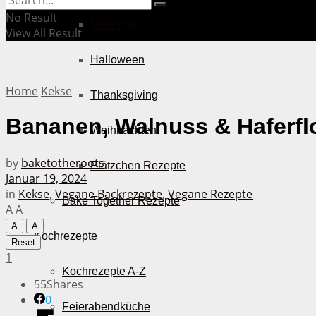
No Result
Muttertag
View All Result
Halloween
Home
Kekse
Thanksgiving
Bananen, Walnuss & Haferfl
Weihnachten
by
baketotheroots
Plätzchen Rezepte
Januar 19, 2024
in
Kekse
,
Vegane Backrezepte
,
Vegane Rezepte
Bake Together Rezepte
A
A
A
A
Kochrezepte
Reset
1
Kochrezepte A-Z
55
Shares
0
Feierabendküche