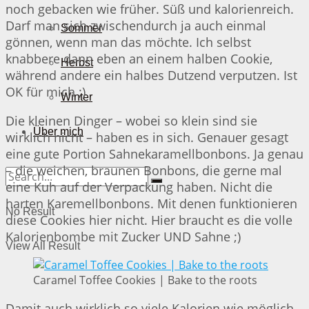
noch gebacken wie früher. Süß und kalorienreich.
Darf man sich zwischendurch ja auch einmal
Sommer
gönnen, wenn man das möchte. Ich selbst
knabbere dann eben an einem halben Cookie,
Herbst
während andere ein halbes Dutzend verputzen. Ist
OK für mich ;)
Winter
Die kleinen Dinger – wobei so klein sind sie
Über mich
wirklich nicht – haben es in sich. Genauer gesagt
eine gute Portion Sahnekaramellbonbons. Ja genau
– die weichen, braunen Bonbons, die gerne mal
eine Kuh auf der Verpackung haben. Nicht die
harten Karemellbonbons. Mit denen funktionieren
No Result
diese Cookies hier nicht. Hier braucht es die volle
Kalorienbombe mit Zucker UND Sahne ;)
View All Result
Caramel Toffee Cookies | Bake to the roots
Damit auch wirklich so viele Kalorien wie möglich