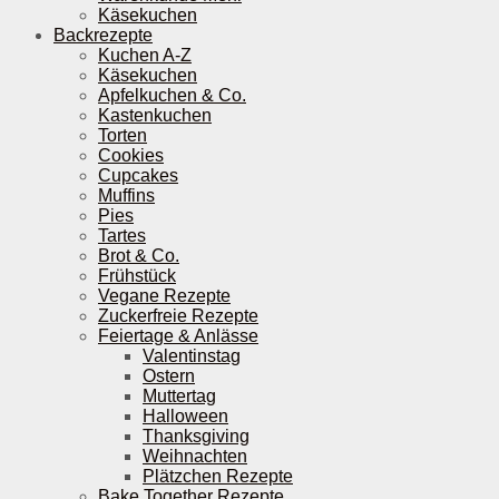
Käsekuchen
Backrezepte
Kuchen A-Z
Käsekuchen
Apfelkuchen & Co.
Kastenkuchen
Torten
Cookies
Cupcakes
Muffins
Pies
Tartes
Brot & Co.
Frühstück
Vegane Rezepte
Zuckerfreie Rezepte
Feiertage & Anlässe
Valentinstag
Ostern
Muttertag
Halloween
Thanksgiving
Weihnachten
Plätzchen Rezepte
Bake Together Rezepte