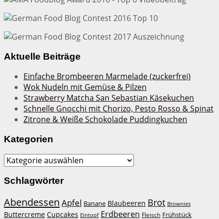
Aktuelle Beiträge
Einfache Brombeeren Marmelade (zuckerfrei)
Wok Nudeln mit Gemüse & Pilzen
Strawberry Matcha San Sebastian Käsekuchen
Schnelle Gnocchi mit Chorizo, Pesto Rosso & Spinat
Zitrone & Weiße Schokolade Puddingkuchen
Kategorien
Kategorien
Schlagwörter
Abendessen
Brot
Apfel
Blaubeeren
Banane
Brownies
Erdbeeren
Buttercreme
Cupcakes
Frühstück
Fleisch
Eintopf