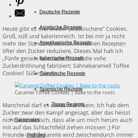
Deutsche Rezepte
Asiatische Rezepte
Heute gibt es mal wieder „klassischere“ Cookies.
Groß, süß und kalorienreich. Ist bei mir ja nicht
mehr der Standard, seit ich in meinen Rezepten
Amerikanische Rezepte
öfter den Zucker reduziere. Dieses Mal hab ich
„Fünfe gerade sein lassen“ und die volle
Italienische Rezepte
Zuckerdröhnung fabriziert: Sahnekaramell Toffee
Cookies! Süße Sünde ;)
Griechische Rezepte
Spanische Rezepte
Caramel Toffee Cookies | Bake to the roots
Manchmal darf es etwas mehr sein. Ich hab dem
Tapas Rezepte
Zucker zwar den Kampf angesagt, aber das heisst
nicht automatisch, dass alle um mich herum auch
Saisonales
mit auf das Schlachtfeld ziehen müssen ;) Für
Freunde und Bekannte wird zwischendurch immer
Frühling