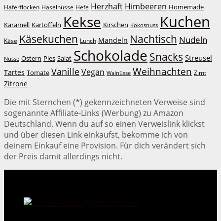
Herzhaft
Himbeeren
Homemade
Haferflocken
Haselnüsse
Hefe
Kuchen
Kekse
Kirschen
Karamell
Kartoffeln
Kokosnuss
Käsekuchen
Nachtisch
Nudeln
Mandeln
Lunch
Käse
Schokolade
Snacks
Streusel
Ostern
Salat
Pies
Nüsse
Weihnachten
Vanille
Vegan
Tartes
Tomate
Zimt
Walnüsse
Zitrone
Die mit Sternchen (*) gekennzeichneten Verweise sind
sogenannte Affiliate-Links (Werbung) zu Amazon
Deutschland. Wenn du auf so einen Verweislink klickst
und über diesen Link einkaufst, bekomme ich von
deinem Einkauf eine Provision. Für dich verändert sich
der Preis damit allerdings nicht.