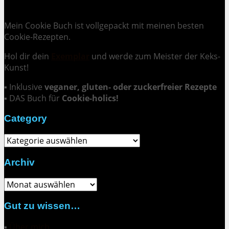
Cookie Mania:
100 verlockende Keksrezepte.
Mein Cookie Buch ist vollgepackt mit meinen besten
Cookie-Rezepten.
Hol dir dein
Exemplar
und
werde zum Meister der Keks-
Kunst
!
▪ Inklusive
veganer, gluten- oder zuckerfreier Rezepte
▪ DAS Buch für
Cookie-holics!
Category
Category
Archiv
Archiv
Gut zu wissen…
▪
Über mich