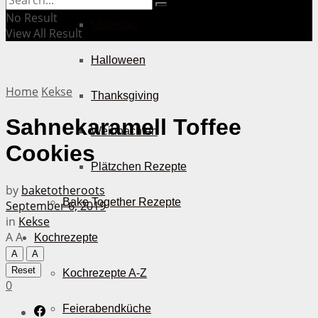
No Result
Muttertag
View All Result
Halloween
Home
Kekse
Thanksgiving
Sahnekaramell Toffee
Weihnachten
Cookies
Plätzchen Rezepte
by
baketotheroots
Bake Together Rezepte
September 6, 2019
in
Kekse
A
A
Kochrezepte
A
A
Reset
Kochrezepte A-Z
0
Feierabendküche