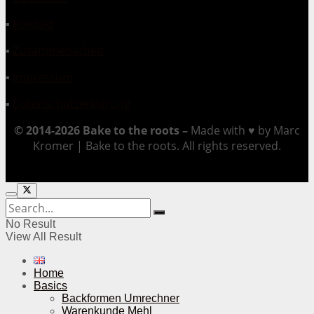
▪
Kontakt
▪
Zusammenarbeit
▪
Impressum
▪
Datenschutzerklärung
© 2014-2026 Bake to the roots –
Made with ♥ by Marc
Kromer | Bake to the roots. All rights reserved.
No Result
View All Result
Home
Basics
Backformen Umrechner
Warenkunde Mehl