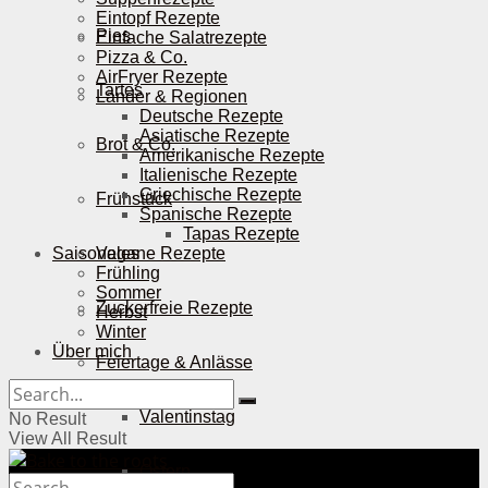
Eintopf Rezepte
Pies
Einfache Salatrezepte
Pizza & Co.
AirFryer Rezepte
Tartes
Länder & Regionen
Deutsche Rezepte
Asiatische Rezepte
Brot & Co.
Amerikanische Rezepte
Italienische Rezepte
Griechische Rezepte
Frühstück
Spanische Rezepte
Tapas Rezepte
Saisonales
Vegane Rezepte
Frühling
Sommer
Zuckerfreie Rezepte
Herbst
Winter
Über mich
Feiertage & Anlässe
Valentinstag
No Result
View All Result
Ostern