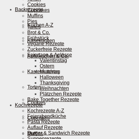
Cookies
Backrezepte
Cupcakes
Muffins
Pies
Kuchen A-Z
Tartes
Brot & Co.
Frühstück
Käsekuchen
Vegane Rezepte
Zuckerfreie Rezepte
Feiertage & Anlässe
Apfelkuchen & Co.
Valentinstag
Ostern
Kastenkuchen
Muttertag
Halloween
Thanksgiving
Torten
Weihnachten
Plätzchen Rezepte
Bake Together Rezepte
Cookies
Kochrezepte
Kochrezepte A-Z
Feierabendküche
Cupcakes
Pasta Rezepte
Auflauf Rezepte
Burger & Sandwich Rezepte
Muffins
Suppenrezepte