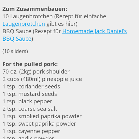
Zum Zusammenbauen:
10 Laugenbrötchen (Rezept für einfache
Laugenbrötchen
gibt es hier)
BBQ Sauce (Rezept für
Homemade Jack Daniel’s
BBQ Sauce
)
(10 sliders)
For the pulled pork:
70 oz. (2kg) pork shoulder
2 cups (480ml) pineapple juice
1 tsp. coriander seeds
1 tsp. mustard seeds
1 tsp. black pepper
2 tsp. coarse sea salt
1 tsp. smoked paprika powder
1 tsp. sweet paprika powder
1 tsp. cayenne pepper
1 tsp. garlic powder