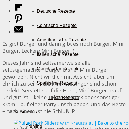
Deutsche Rezepte
Asiatische Rezepte
Amerikanische Rezepte
Es gibt Burger und dann gibt es noch Burger. Mini
Burger. Leckere Mini Burger ;)
Italienische Rezepte
Dieses Jahr sind seltsamerweise alle
selbstgemachten Burger bisher Mini Burger
Griechische Rezepte
geworden. Nicht wirklich mit Absicht, aber um
ehrlich zu sein – die kleenen Dinger sind schon
Spanische Rezepte
perfekt. Serviette auf die Hand, Mini Burger drauf
und gut ist – keine Teller, Besteck oder sonstiger
Tapas Rezepte
Kram – auf einer Party unschlagbar. Und das Beste
– nach einem ist nie Schluß :P
Saisonales
Frühling