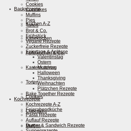
Cookies
Backrezepte
Cupcakes
Muffins
Pies
Kuchen A-Z
Tartes
Brot & Co.
Frühstück
Käsekuchen
Vegane Rezepte
Zuckerfreie Rezepte
Feiertage & Anlässe
Apfelkuchen & Co.
Valentinstag
Ostern
Kastenkuchen
Muttertag
Halloween
Thanksgiving
Torten
Weihnachten
Plätzchen Rezepte
Bake Together Rezepte
Cookies
Kochrezepte
Kochrezepte A-Z
Feierabendküche
Cupcakes
Pasta Rezepte
Auflauf Rezepte
Burger & Sandwich Rezepte
Muffins
Suppenrezepte