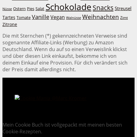
Schokolade
Snacks
Streusel
Ostern
Salat
Pies
Nüsse
Weihnachten
Vanille
Vegan
Tartes
Tomate
Zimt
Walnüsse
Zitrone
Die mit Sternchen (*) gekennzeichneten Verweise sind
sogenannte Affiliate-Links (Werbung) zu Amazon
Deutschland. Wenn du auf so einen Verweislink klickst
und über diesen Link einkaufst, bekomme ich von
deinem Einkauf eine Provision. Für dich verändert sich
der Preis damit allerdings nicht.
Cookie Mania:
100 verlockende Keksrezepte.
Mein Cookie Buch ist vollgepackt mit meinen besten
Cookie-Rezepten.