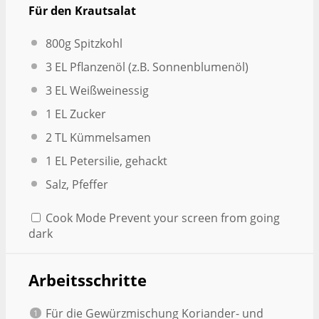
Für den Krautsalat
800g
Spitzkohl
3
EL Pflanzenöl (z.B. Sonnenblumenöl)
3
EL Weißweinessig
1
EL Zucker
2
TL Kümmelsamen
1
EL Petersilie, gehackt
Salz, Pfeffer
Cook Mode
Prevent your screen from going
dark
Arbeitsschritte
Für die Gewürzmischung Koriander- und