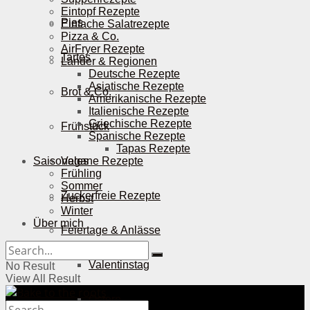
Eintopf Rezepte
Pies
Einfache Salatrezepte
Pizza & Co.
AirFryer Rezepte
Tartes
Länder & Regionen
Deutsche Rezepte
Asiatische Rezepte
Brot & Co.
Amerikanische Rezepte
Italienische Rezepte
Griechische Rezepte
Frühstück
Spanische Rezepte
Tapas Rezepte
Saisonales
Vegane Rezepte
Frühling
Sommer
Zuckerfreie Rezepte
Herbst
Winter
Über mich
Feiertage & Anlässe
Valentinstag
No Result
View All Result
Ostern