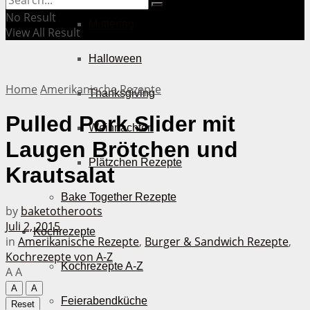
No Result
Muttertag
View All Result
Halloween
Home
Amerikanische Rezepte
Thanksgiving
Pulled Pork Slider mit
Weihnachten
Laugen Brötchen und
Plätzchen Rezepte
Krautsalat
Bake Together Rezepte
by
baketotheroots
Juli 2, 2015
Kochrezepte
in
Amerikanische Rezepte
,
Burger & Sandwich Rezepte
,
Kochrezepte von A-Z
Kochrezepte A-Z
A
A
A
A
Feierabendküche
Reset