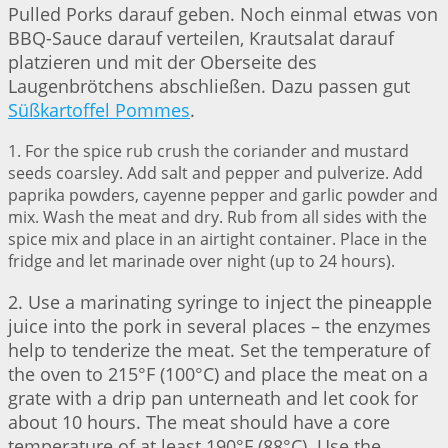
Pulled Porks darauf geben. Noch einmal etwas von
BBQ-Sauce darauf verteilen, Krautsalat darauf
platzieren und mit der Oberseite des
Laugenbrötchens abschließen. Dazu passen gut
Süßkartoffel Pommes
.
1. For the spice rub crush the coriander and mustard
seeds coarsley. Add salt and pepper and pulverize. Add
paprika powders, cayenne pepper and garlic powder and
mix. Wash the meat and dry. Rub from all sides with the
spice mix and place in an airtight container. Place in the
fridge and let marinade over night (up to 24 hours).
2. Use a marinating syringe to inject the pineapple
juice into the pork in several places – the enzymes
help to tenderize the meat. Set the temperature of
the oven to 215°F (100°C) and place the meat on a
grate with a drip pan unterneath and let cook for
about 10 hours. The meat should have a core
temperature of at least 190°F (88°C). Use the