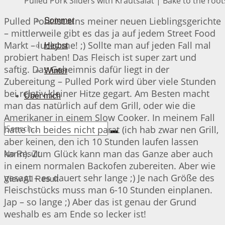
Pulled Pork Sliders with Krautsalat | Bake to the root
Pulled Pork ist eins meiner neuen Lieblingsgerichte
Sommer
– mittlerweile gibt es das ja auf jedem Street Food
Markt – lucky me! ;) Sollte man auf jeden Fall mal
Herbst
probiert haben! Das Fleisch ist super zart und
saftig. Das Geheimnis dafür liegt in der
Winter
Zubereitung – Pulled Pork wird über viele Stunden
bei relativ kleiner Hitze gegart. Am Besten macht
Über mich
man das natürlich auf dem Grill, oder wie die
Amerikaner in einem Slow Cooker. In meinem Fall
hatte ich beides nicht parat (ich hab zwar nen Grill,
aber keinen, den ich 10 Stunden laufen lassen
kann). Zum Glück kann man das Ganze aber auch
No Result
in einem normalen Backofen zubereiten. Aber wie
gesagt – es dauert sehr lange ;) Je nach Größe des
View All Result
Fleischstücks muss man 6-10 Stunden einplanen.
Jap – so lange ;) Aber das ist genau der Grund
weshalb es am Ende so lecker ist!