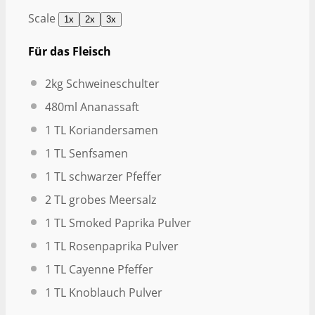
Scale
1x
2x
3x
Für das Fleisch
2
kg Schweineschulter
480
ml Ananassaft
1
TL Koriandersamen
1
TL Senfsamen
1
TL schwarzer Pfeffer
2
TL grobes Meersalz
1
TL Smoked Paprika Pulver
1
TL Rosenpaprika Pulver
1
TL Cayenne Pfeffer
1
TL Knoblauch Pulver