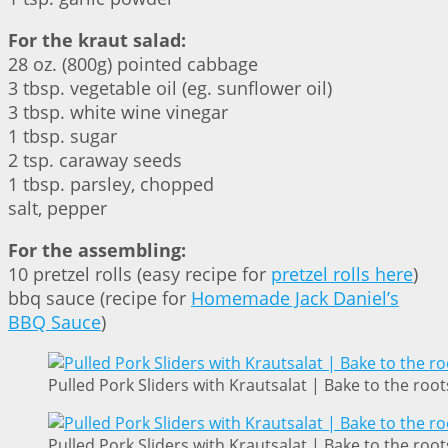
For the kraut salad:
28 oz. (800g) pointed cabbage
3 tbsp. vegetable oil (eg. sunflower oil)
3 tbsp. white wine vinegar
1 tbsp. sugar
2 tsp. caraway seeds
1 tbsp. parsley, chopped
salt, pepper
For the assembling:
10 pretzel rolls (easy recipe for
pretzel rolls here
)
bbq sauce (recipe for
Homemade Jack Daniel’s
BBQ Sauce
)
Pulled Pork Sliders with Krautsalat | Bake to the root
Pulled Pork Sliders with Krautsalat | Bake to the root