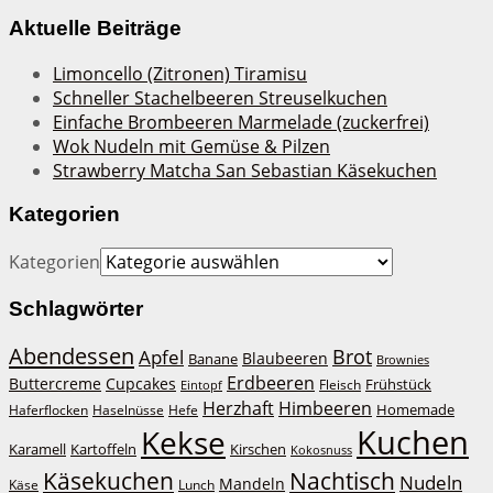
Aktuelle Beiträge
Limoncello (Zitronen) Tiramisu
Schneller Stachelbeeren Streuselkuchen
Einfache Brombeeren Marmelade (zuckerfrei)
Wok Nudeln mit Gemüse & Pilzen
Strawberry Matcha San Sebastian Käsekuchen
Kategorien
Kategorien
Schlagwörter
Abendessen
Brot
Apfel
Blaubeeren
Banane
Brownies
Erdbeeren
Buttercreme
Cupcakes
Frühstück
Fleisch
Eintopf
Herzhaft
Himbeeren
Homemade
Haferflocken
Haselnüsse
Hefe
Kuchen
Kekse
Kirschen
Karamell
Kartoffeln
Kokosnuss
Käsekuchen
Nachtisch
Nudeln
Mandeln
Lunch
Käse