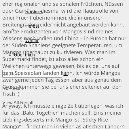
eher regionalen und saisonalen Früchten, Nüssen
oder Gemüse – diesmal wird die Hauptrolle von
Sommer
einer Frucht übernommen, die in unseren
Breitengraden leider nicht angebaut werden kann.
Herbst
Größte Produzenten von Mangos sind meines
Wissens nach Indien und China – in Europa hat nur
Winter
der Süden Spaniens geeignete Temperaturen, um
Mangos überhaupt zu kultivieren. Was man im
Über mich
Supermarkt findet, ist also alles schon ein
Weilchen unterwegs gewesen, bis es bei uns auf
dem Speiseplan landen kann. Ich würde Mangos
zwar gerne jeden Tag essen, aber aus genau dem
Grund kommen sie bei uns eher seltener auf den
No Result
Tisch ;)
View All Result
Anyway. Ich musste einige Zeit überlegen, was ich
für das „Bake Together“ machen soll. Eins meiner
Lieblingsdesserts mit Mango ist „Sticky Rice
Mango“ – findet man in vielen asiatischen Ländern