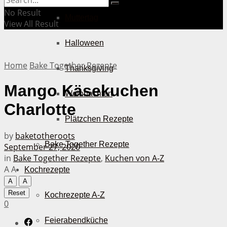
No Result
Muttertag
View All Result
Halloween
Home
Bake Together Rezepte
Thanksgiving
Mango Käsekuchen
Weihnachten
Charlotte
Plätzchen Rezepte
by
baketotheroots
Bake Together Rezepte
September 27, 2020
in
Bake Together Rezepte
,
Kuchen von A-Z
A
A
Kochrezepte
A
A
Reset
Kochrezepte A-Z
0
Feierabendküche