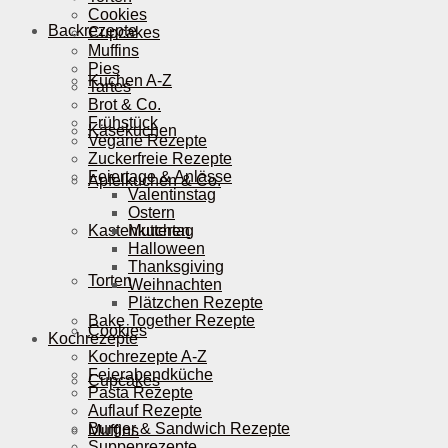
Cookies
Backrezepte
Cupcakes
Muffins
Pies
Kuchen A-Z
Tartes
Brot & Co.
Frühstück
Käsekuchen
Vegane Rezepte
Zuckerfreie Rezepte
Feiertage & Anlässe
Apfelkuchen & Co.
Valentinstag
Ostern
Kastenkuchen
Muttertag
Halloween
Thanksgiving
Torten
Weihnachten
Plätzchen Rezepte
Bake Together Rezepte
Cookies
Kochrezepte
Kochrezepte A-Z
Feierabendküche
Cupcakes
Pasta Rezepte
Auflauf Rezepte
Burger & Sandwich Rezepte
Muffins
Suppenrezepte