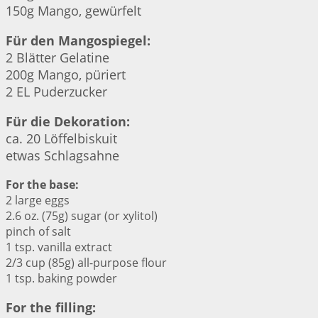
150g Mango, gewürfelt
Für den Mangospiegel:
2 Blätter Gelatine
200g Mango, püriert
2 EL Puderzucker
Für die Dekoration:
ca. 20 Löffelbiskuit
etwas Schlagsahne
For the base:
2 large eggs
2.6 oz. (75g) sugar (or xylitol)
pinch of salt
1 tsp. vanilla extract
2/3 cup (85g) all-purpose flour
1 tsp. baking powder
For the filling: