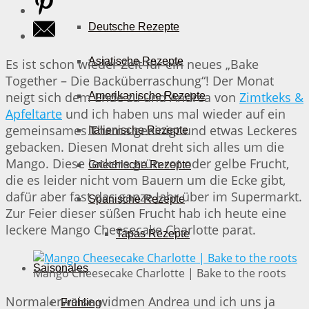
Deutsche Rezepte
Asiatische Rezepte
Es ist schon wieder Zeit für ein neues „Bake
Together – Die Backüberraschung“! Der Monat
neigt sich dem Ende zu und Andrea von
Zimtkeks &
Amerikanische Rezepte
Apfeltarte
und ich haben uns mal wieder auf ein
gemeinsames Thema geeinigt und etwas Leckeres
Italienische Rezepte
gebacken. Diesen Monat dreht sich alles um die
Mango. Diese leckere grün-rot oder gelbe Frucht,
Griechische Rezepte
die es leider nicht vom Bauern um die Ecke gibt,
dafür aber fast das ganze Jahr über im Supermarkt.
Spanische Rezepte
Zur Feier dieser süßen Frucht hab ich heute eine
leckere Mango Cheesecake Charlotte parat.
Tapas Rezepte
Saisonales
Mango Cheesecake Charlotte | Bake to the roots
Normalerweise widmen Andrea und ich uns ja
Frühling