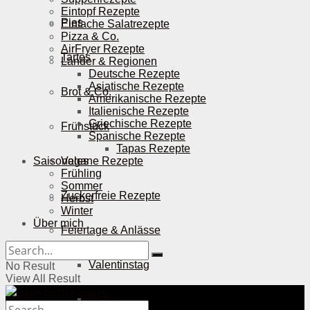
Eintopf Rezepte
Pies
Einfache Salatrezepte
Pizza & Co.
AirFryer Rezepte
Tartes
Länder & Regionen
Deutsche Rezepte
Asiatische Rezepte
Brot & Co.
Amerikanische Rezepte
Italienische Rezepte
Griechische Rezepte
Frühstück
Spanische Rezepte
Tapas Rezepte
Saisonales
Vegane Rezepte
Frühling
Sommer
Zuckerfreie Rezepte
Herbst
Winter
Über mich
Feiertage & Anlässe
Valentinstag
No Result
View All Result
Ostern